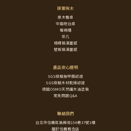
探索有木
原木餐桌
中島吧台桌
電視櫃
茶几
格柵裝潢靈感
壁板裝潢靈感
產品安心證明
SGS檢驗無甲醛認證
SGS檢驗木材乾燥認證
德國OSMO天然護木油塗裝
常見問題Q&A
聯絡我們
台北市信義區吳興街156巷37號1樓
關於信義概念店