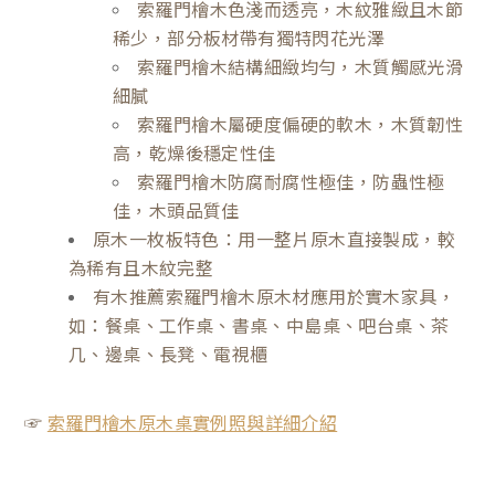
索羅門檜木色淺而透亮，木紋雅緻且木節
稀少，部分板材帶有獨特閃花光澤
索羅門檜木結構細緻均勻，木質觸感光滑
細膩
索羅門檜木屬硬度偏硬的軟木，木質韌性
高，乾燥後穩定性佳
索羅門檜木防腐耐腐性極佳，防蟲性極
佳，木頭品質佳
原木一枚板特色：用一整片原木直接製成，較
為稀有且木紋完整
有木推薦索羅門檜木原木材應用於實木家具，
如：餐桌、工作桌、書桌、中島桌、吧台桌、茶
几、邊桌、長凳、電視櫃
☞
索羅門檜木原木桌實例照與詳細介紹