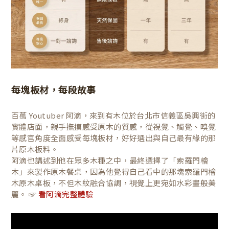
每塊板材，每段故事
百萬 Youtuber 阿滴，來到有木位於台北市信義區吳興街的
實體店面，親手撫摸感受原木的質感，從視覺、觸覺、嗅覺
等感官角度全面感受每塊板材，好好選出與自己最有緣的那
片原木板料。
阿滴也講述到他在眾多木種之中，最終選擇了「索羅門檜
木」來製作原木餐桌，因為他覺得自己看中的那塊索羅門檜
木原木桌板，不但木紋融合協調，視覺上更宛如水彩畫般美
麗。 ☞
看阿滴完整體驗