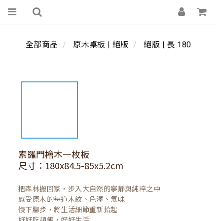
全部商品
原木桌板 | 絕版
絕版 | 長 180
索羅門檜木一枚板
尺寸：180x84.5-85x5.2cm
把森林搬回家，步入大自然的寧靜與純粹之中

感受原木的每道木紋、色澤、氣味

慢下腳步，將生活細節重新拾起

好好吃頓飯，好好生活
