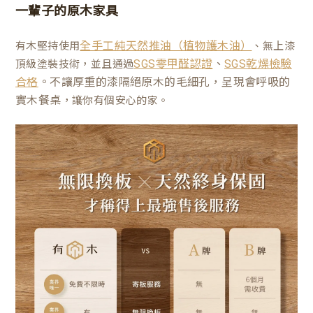
一輩子的原木家具
有木堅持使用
、無上漆
全手工純天然推油（植物護木油）
、
頂級塗裝技術，並且通過
SGS零甲醛認證
SGS乾燥檢驗
。不讓厚重的漆隔絕原木的毛細孔，呈現會呼吸的
合格
實木餐桌
，讓你有個安心的家。