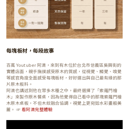
每塊板材，每段故事
百萬 Youtuber 阿滴，來到有木位於台北市信義區吳興街的
實體店面，親手撫摸感受原木的質感，從視覺、觸覺、嗅覺
等感官角度全面感受每塊板材，好好選出與自己最有緣的那
片原木板料。
阿滴也講述到他在眾多木種之中，最終選擇了「索羅門檜
木」來製作原木餐桌，因為他覺得自己看中的那塊索羅門檜
木原木桌板，不但木紋融合協調，視覺上更宛如水彩畫般美
麗。 ☞
看阿滴完整體驗