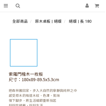
全部商品
原木桌板 | 絕版
絕版 | 長 180
索羅門檜木一枚板
尺寸：180x89-89.5x5.3cm
把森林搬回家，步入大自然的寧靜與純粹之中

感受原木的每道木紋、色澤、氣味

慢下腳步，將生活細節重新拾起

好好吃頓飯，好好生活
