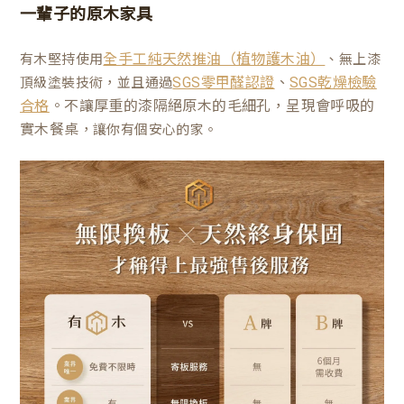
一輩子的原木家具
有木堅持使用
、無上漆
全手工純天然推油（植物護木油）
、
頂級塗裝技術，並且通過
SGS零甲醛認證
SGS乾燥檢驗
。不讓厚重的漆隔絕原木的毛細孔，呈現會呼吸的
合格
實木餐桌
，讓你有個安心的家。