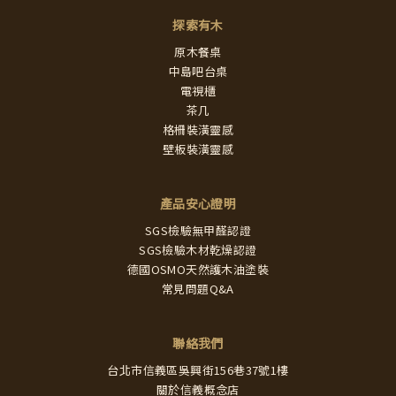
探索有木
原木餐桌
中島吧台桌
電視櫃
茶几
格柵裝潢靈感
壁板裝潢靈感
產品安心證明
SGS檢驗無甲醛認證
SGS檢驗木材乾燥認證
德國OSMO天然護木油塗裝
常見問題Q&A
聯絡我們
台北市信義區吳興街156巷37號1樓
關於信義概念店