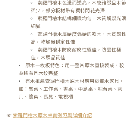
索羅門檜木色淺而透亮，木紋雅緻且木節
稀少，部分板材帶有獨特閃花光澤
索羅門檜木結構細緻均勻，木質觸感光滑
細膩
索羅門檜木屬硬度偏硬的軟木，木質韌性
高，乾燥後穩定性佳
索羅門檜木防腐耐腐性極佳，防蟲性極
佳，木頭品質佳
原木一枚板特色：用一整片原木直接製成，較
為稀有且木紋完整
有木推薦索羅門檜木原木材應用於實木家具，
如：餐桌、工作桌、書桌、中島桌、吧台桌、茶
几、邊桌、長凳、電視櫃
☞
索羅門檜木原木桌實例照與詳細介紹