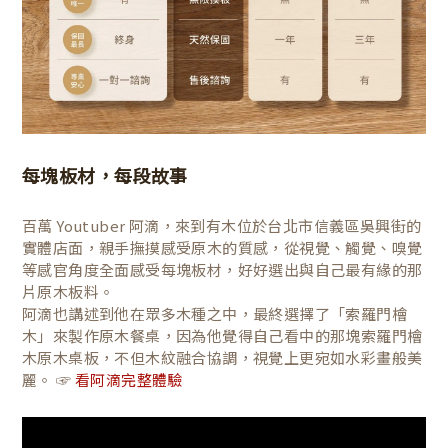
每塊板材，每段故事
百萬 Youtuber 阿滴，來到有木位於台北市信義區吳興街的
實體店面，親手撫摸感受原木的質感，從視覺、觸覺、嗅覺
等感官角度全面感受每塊板材，好好選出與自己最有緣的那
片原木板料。
阿滴也講述到他在眾多木種之中，最終選擇了「索羅門檜
木」來製作原木餐桌，因為他覺得自己看中的那塊索羅門檜
木原木桌板，不但木紋融合協調，視覺上更宛如水彩畫般美
麗。 ☞
看阿滴完整體驗