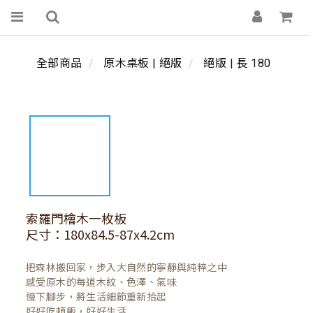
全部商品
原木桌板 | 絕版
絕版 | 長 180
索羅門檜木一枚板
尺寸：180x84.5-87x4.2cm
把森林搬回家，步入大自然的寧靜與純粹之中

感受原木的每道木紋、色澤、氣味

慢下腳步，將生活細節重新拾起

好好吃頓飯，好好生活
