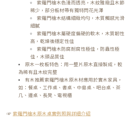
索羅門檜木色淺而透亮，木紋雅緻且木節
稀少，部分板材帶有獨特閃花光澤
索羅門檜木結構細緻均勻，木質觸感光滑
細膩
索羅門檜木屬硬度偏硬的軟木，木質韌性
高，乾燥後穩定性佳
索羅門檜木防腐耐腐性極佳，防蟲性極
佳，木頭品質佳
原木一枚板特色：用一整片原木直接製成，較
為稀有且木紋完整
有木推薦索羅門檜木原木材應用於實木家具，
如：餐桌、工作桌、書桌、中島桌、吧台桌、茶
几、邊桌、長凳、電視櫃
☞
索羅門檜木原木桌實例照與詳細介紹