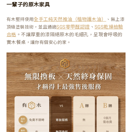
一輩子的原木家具
有木堅持使用
、無上漆
全手工純天然推油（植物護木油）
、
頂級塗裝技術，並且通過
SGS零甲醛認證
SGS乾燥檢驗
。不讓厚重的漆隔絕原木的毛細孔，呈現會呼吸的
合格
實木餐桌
，讓你有個安心的家。