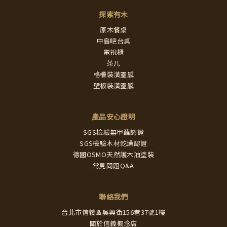
探索有木
原木餐桌
中島吧台桌
電視櫃
茶几
格柵裝潢靈感
壁板裝潢靈感
產品安心證明
SGS檢驗無甲醛認證
SGS檢驗木材乾燥認證
德國OSMO天然護木油塗裝
常見問題Q&A
聯絡我們
台北市信義區吳興街156巷37號1樓
關於信義概念店