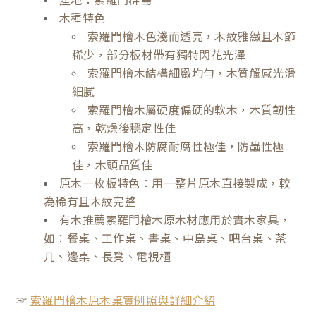
木種特色
索羅門檜木色淺而透亮，木紋雅緻且木節
稀少，部分板材帶有獨特閃花光澤
索羅門檜木結構細緻均勻，木質觸感光滑
細膩
索羅門檜木屬硬度偏硬的軟木，木質韌性
高，乾燥後穩定性佳
索羅門檜木防腐耐腐性極佳，防蟲性極
佳，木頭品質佳
原木一枚板特色：用一整片原木直接製成，較
為稀有且木紋完整
有木推薦索羅門檜木原木材應用於實木家具，
如：餐桌、工作桌、書桌、中島桌、吧台桌、茶
几、邊桌、長凳、電視櫃
☞
索羅門檜木原木桌實例照與詳細介紹