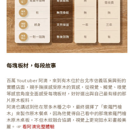
每塊板材，每段故事
百萬 Youtuber 阿滴，來到有木位於台北市信義區吳興街的
實體店面，親手撫摸感受原木的質感，從視覺、觸覺、嗅覺
等感官角度全面感受每塊板材，好好選出與自己最有緣的那
片原木板料。
阿滴也講述到他在眾多木種之中，最終選擇了「索羅門檜
木」來製作原木餐桌，因為他覺得自己看中的那塊索羅門檜
木原木桌板，不但木紋融合協調，視覺上更宛如水彩畫般美
麗。 ☞
看阿滴完整體驗