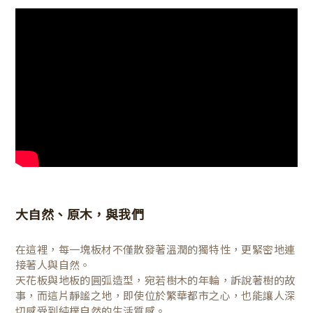
大自然、原木，與我們
在這裡，每一塊板材不僅散發著溫潤的獨特性，更緊密地連
接著人與自然。
天花板與地板的圓弧造型，宛若樹木的年輪，訴說著樹的故
事，而這片靜謐之地，即使位於繁華都市之心，也能讓人深
切感受到純樸自然的生活質感。