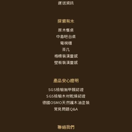
運送資訊
探索有木
原木餐桌
中島吧台桌
電視櫃
茶几
格柵裝潢靈感
壁板裝潢靈感
產品安心證明
SGS檢驗無甲醛認證
SGS檢驗木材乾燥認證
德國OSMO天然護木油塗裝
常見問題Q&A
聯絡我們