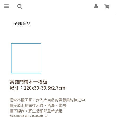
全部商品
索羅門檜木一枚板
尺寸：120x39-39.5x2.7cm
把森林搬回家，步入大自然的寧靜與純粹之中

感受原木的每道木紋、色澤、氣味

慢下腳步，將生活細節重新拾起

好好吃頓飯，好好生活
