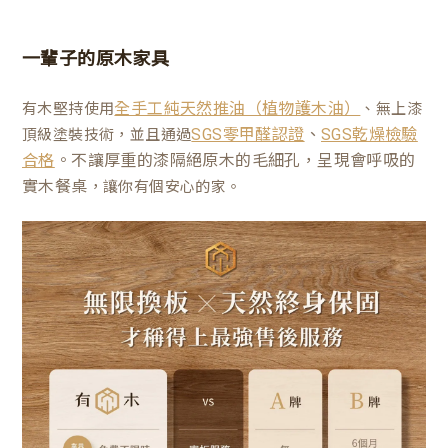
一輩子的原木家具
有木堅持使用
、無上漆
全手工純天然推油（植物護木油）
、
頂級塗裝技術，並且通過
SGS零甲醛認證
SGS乾燥檢驗
。不讓厚重的漆隔絕原木的毛細孔，呈現會呼吸的
合格
實木餐桌
，讓你有個安心的家。