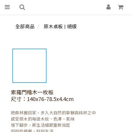
全部商品
原木桌板 | 絕版
索羅門檜木一枚板
尺寸：140x76-78.5x4.4cm
把森林搬回家，步入大自然的寧靜與純粹之中

感受原木的每道木紋、色澤、氣味

慢下腳步，將生活細節重新拾起

好好吃頓飯，好好生活
