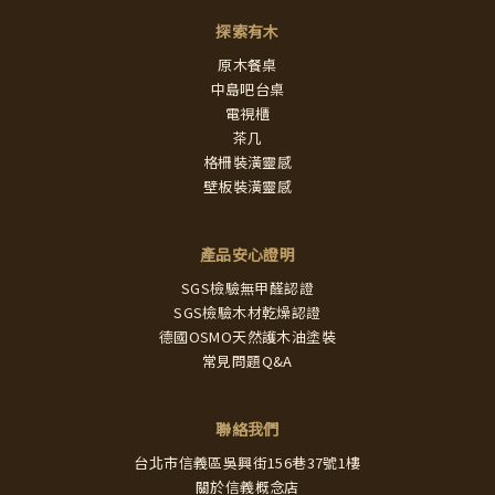
探索有木
原木餐桌
中島吧台桌
電視櫃
茶几
格柵裝潢靈感
壁板裝潢靈感
產品安心證明
SGS檢驗無甲醛認證
SGS檢驗木材乾燥認證
德國OSMO天然護木油塗裝
常見問題Q&A
聯絡我們
台北市信義區吳興街156巷37號1樓
關於信義概念店