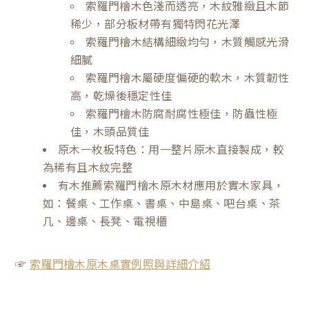
索羅門檜木色淺而透亮，木紋雅緻且木節
稀少，部分板材帶有獨特閃花光澤
索羅門檜木結構細緻均勻，木質觸感光滑
細膩
索羅門檜木屬硬度偏硬的軟木，木質韌性
高，乾燥後穩定性佳
索羅門檜木防腐耐腐性極佳，防蟲性極
佳，木頭品質佳
原木一枚板特色：用一整片原木直接製成，較
為稀有且木紋完整
有木推薦索羅門檜木原木材應用於實木家具，
如：餐桌、工作桌、書桌、中島桌、吧台桌、茶
几、邊桌、長凳、電視櫃
☞
索羅門檜木原木桌實例照與詳細介紹