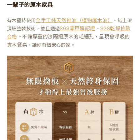
一輩子的原木家具
有木堅持使用
、無上漆
全手工純天然推油（植物護木油）
、
頂級塗裝技術，並且通過
SGS零甲醛認證
SGS乾燥檢驗
。不讓厚重的漆隔絕原木的毛細孔，呈現會呼吸的
合格
實木餐桌
，讓你有個安心的家。