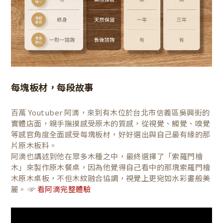
每塊板材，每段故事
百萬 Youtuber 阿滴，來到有木位於台北市信義區吳興街的
實體店面，親手撫摸感受原木的質感，從視覺、觸覺、嗅覺
等感官角度全面感受每塊板材，好好選出與自己最有緣的那
片原木板料。
阿滴也講述到他在眾多木種之中，最終選擇了「索羅門檜
木」來製作原木餐桌，因為他覺得自己看中的那塊索羅門檜
木原木桌板，不但木紋融合協調，視覺上更宛如水彩畫般美
麗。 ☞
看阿滴完整體驗