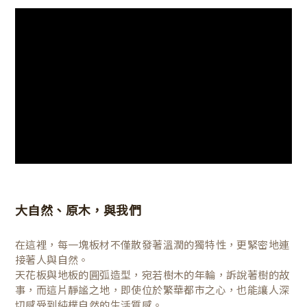
大自然、原木，與我們
在這裡，每一塊板材不僅散發著溫潤的獨特性，更緊密地連
接著人與自然。
天花板與地板的圓弧造型，宛若樹木的年輪，訴說著樹的故
事，而這片靜謐之地，即使位於繁華都市之心，也能讓人深
切感受到純樸自然的生活質感。