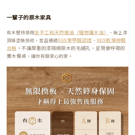
一輩子的原木家具
有木堅持使用
、無上漆
全手工純天然推油（植物護木油）
、
頂級塗裝技術，並且通過
SGS零甲醛認證
SGS乾燥檢驗
。不讓厚重的漆隔絕原木的毛細孔，呈現會呼吸的
合格
實木餐桌
，讓你有個安心的家。