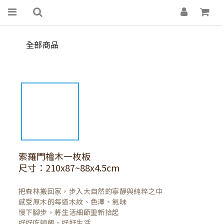
全部商品
索羅門檜木一枚板
尺寸：210x87~88x4.5cm
把森林搬回家，步入大自然的寧靜與純粹之中

感受原木的每道木紋、色澤、氣味

慢下腳步，將生活細節重新拾起

好好吃頓飯，好好生活
