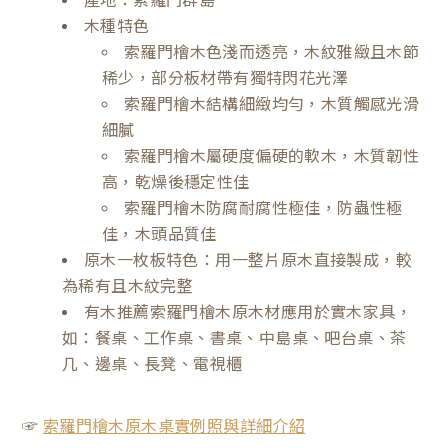
木種特色
索羅門檜木色淺而透亮，木紋雅緻且木節
稀少，部分板材帶有獨特閃花光澤
索羅門檜木結構細緻均勻，木質觸感光滑
細膩
索羅門檜木屬硬度偏硬的軟木，木質韌性
高，乾燥後穩定性佳
索羅門檜木防腐耐腐性極佳，防蟲性極
佳，木頭品質佳
原木一枚板特色：用一整片原木直接製成，較
為稀有且木紋完整
有木推薦索羅門檜木原木材應用於實木家具，
如：餐桌、工作桌、書桌、中島桌、吧台桌、茶
几、邊桌、長凳、電視櫃
☞
索羅門檜木原木桌實例照與詳細介紹