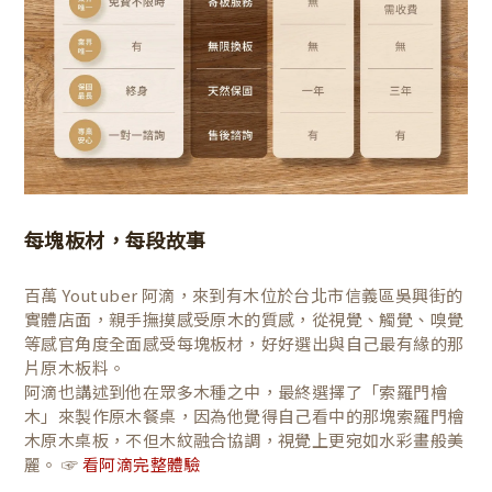
每塊板材，每段故事
百萬 Youtuber 阿滴，來到有木位於台北市信義區吳興街的
實體店面，親手撫摸感受原木的質感，從視覺、觸覺、嗅覺
等感官角度全面感受每塊板材，好好選出與自己最有緣的那
片原木板料。
阿滴也講述到他在眾多木種之中，最終選擇了「索羅門檜
木」來製作原木餐桌，因為他覺得自己看中的那塊索羅門檜
木原木桌板，不但木紋融合協調，視覺上更宛如水彩畫般美
麗。 ☞
看阿滴完整體驗