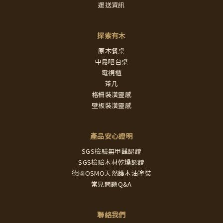
運送資訊
探索有木
原木餐桌
中島吧台桌
電視櫃
茶几
格柵裝潢靈感
壁板裝潢靈感
產品安心證明
SGS檢驗無甲醛認證
SGS檢驗木材乾燥認證
德國OSMO天然護木油塗裝
常見問題Q&A
聯絡我們