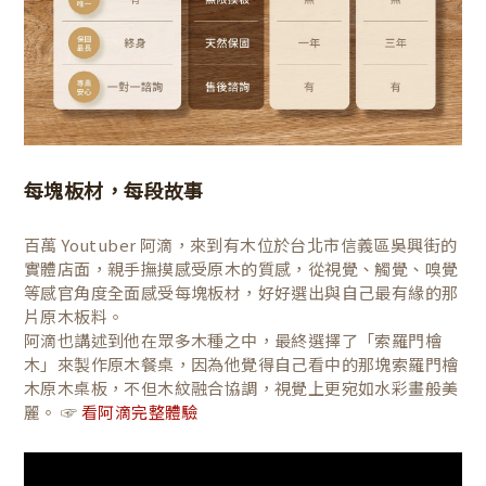
每塊板材，每段故事
百萬 Youtuber 阿滴，來到有木位於台北市信義區吳興街的
實體店面，親手撫摸感受原木的質感，從視覺、觸覺、嗅覺
等感官角度全面感受每塊板材，好好選出與自己最有緣的那
片原木板料。
阿滴也講述到他在眾多木種之中，最終選擇了「索羅門檜
木」來製作原木餐桌，因為他覺得自己看中的那塊索羅門檜
木原木桌板，不但木紋融合協調，視覺上更宛如水彩畫般美
麗。 ☞
看阿滴完整體驗