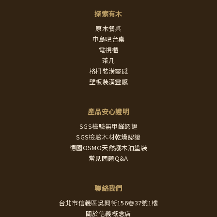
探索有木
原木餐桌
中島吧台桌
電視櫃
茶几
格柵裝潢靈感
壁板裝潢靈感
產品安心證明
SGS檢驗無甲醛認證
SGS檢驗木材乾燥認證
德國OSMO天然護木油塗裝
常見問題Q&A
聯絡我們
台北市信義區吳興街156巷37號1樓
關於信義概念店