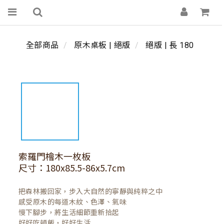
全部商品
原木桌板 | 絕版
絕版 | 長 180
索羅門檜木一枚板
尺寸：180x85.5-86x5.7cm
把森林搬回家，步入大自然的寧靜與純粹之中

感受原木的每道木紋、色澤、氣味

慢下腳步，將生活細節重新拾起

好好吃頓飯，好好生活
