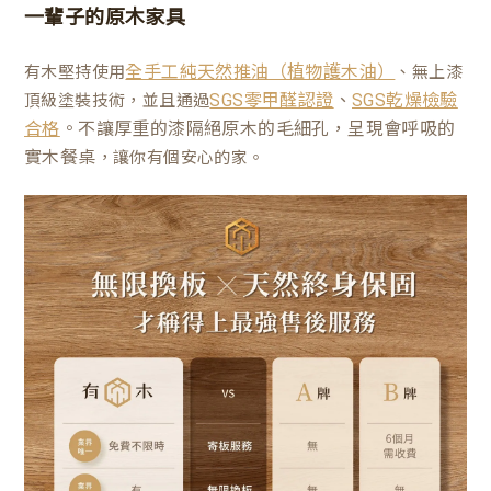
一輩子的原木家具
有木堅持使用
、無上漆
全手工純天然推油（植物護木油）
、
頂級塗裝技術，並且通過
SGS零甲醛認證
SGS乾燥檢驗
。不讓厚重的漆隔絕原木的毛細孔，呈現會呼吸的
合格
實木餐桌
，讓你有個安心的家。