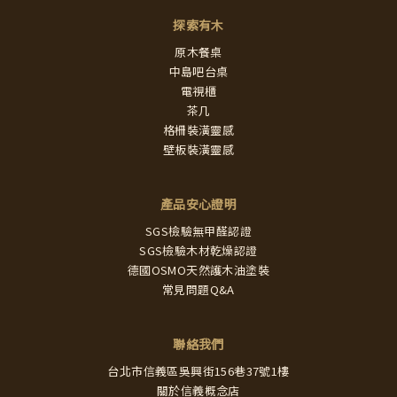
探索有木
原木餐桌
中島吧台桌
電視櫃
茶几
格柵裝潢靈感
壁板裝潢靈感
產品安心證明
SGS檢驗無甲醛認證
SGS檢驗木材乾燥認證
德國OSMO天然護木油塗裝
常見問題Q&A
聯絡我們
台北市信義區吳興街156巷37號1樓
關於信義概念店