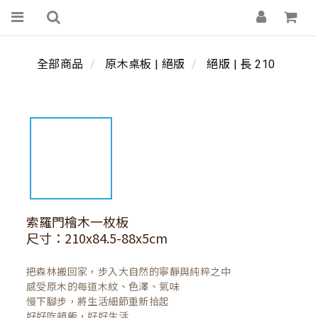
全部商品
原木桌板 | 絕版
絕版 | 長 210
索羅門檜木一枚板
尺寸：210x84.5-88x5cm
把森林搬回家，步入大自然的寧靜與純粹之中

感受原木的每道木紋、色澤、氣味

慢下腳步，將生活細節重新拾起

好好吃頓飯，好好生活
