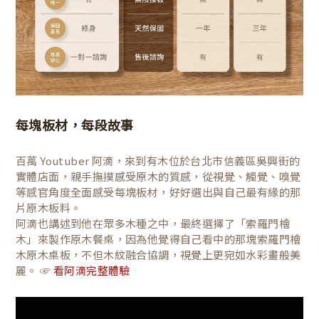
每塊板材，每段故事
百萬 Youtuber 阿滴，來到有木位於台北市信義區吳興街的
實體店面，親手撫摸感受原木的質感，從視覺、觸覺、嗅覺
等感官角度全面感受每塊板材，好好選出與自己最有緣的那
片原木板料。
阿滴也講述到他在眾多木種之中，最終選擇了「索羅門檜
木」來製作原木餐桌，因為他覺得自己看中的那塊索羅門檜
木原木桌板，不但木紋融合協調，視覺上更宛如水彩畫般美
麗。 ☞
看阿滴完整體驗