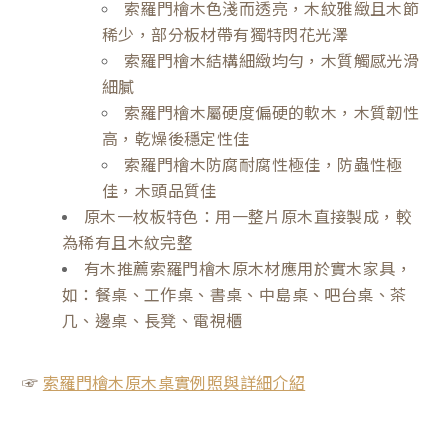
索羅門檜木色淺而透亮，木紋雅緻且木節
稀少，部分板材帶有獨特閃花光澤
索羅門檜木結構細緻均勻，木質觸感光滑
細膩
索羅門檜木屬硬度偏硬的軟木，木質韌性
高，乾燥後穩定性佳
索羅門檜木防腐耐腐性極佳，防蟲性極
佳，木頭品質佳
原木一枚板特色：用一整片原木直接製成，較
為稀有且木紋完整
有木推薦索羅門檜木原木材應用於實木家具，
如：餐桌、工作桌、書桌、中島桌、吧台桌、茶
几、邊桌、長凳、電視櫃
☞
索羅門檜木原木桌實例照與詳細介紹