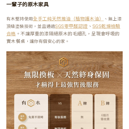
一輩子的原木家具
有木堅持使用
、無上漆
全手工純天然推油（植物護木油）
、
頂級塗裝技術，並且通過
SGS零甲醛認證
SGS乾燥檢驗
。不讓厚重的漆隔絕原木的毛細孔，呈現會呼吸的
合格
實木餐桌
，讓你有個安心的家。