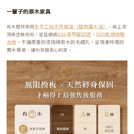
一輩子的原木家具
有木堅持使用
、無上漆
全手工純天然推油（植物護木油）
、
頂級塗裝技術，並且通過
SGS零甲醛認證
SGS乾燥檢驗
。不讓厚重的漆隔絕原木的毛細孔，呈現會呼吸的
合格
實木餐桌
，讓你有個安心的家。