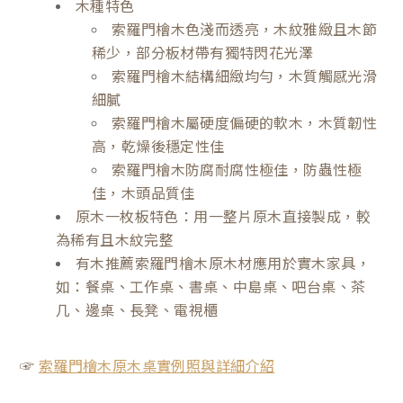
木種特色
索羅門檜木色淺而透亮，木紋雅緻且木節
稀少，部分板材帶有獨特閃花光澤
索羅門檜木結構細緻均勻，木質觸感光滑
細膩
索羅門檜木屬硬度偏硬的軟木，木質韌性
高，乾燥後穩定性佳
索羅門檜木防腐耐腐性極佳，防蟲性極
佳，木頭品質佳
原木一枚板特色：用一整片原木直接製成，較
為稀有且木紋完整
有木推薦索羅門檜木原木材應用於實木家具，
如：餐桌、工作桌、書桌、中島桌、吧台桌、茶
几、邊桌、長凳、電視櫃
☞
索羅門檜木原木桌實例照與詳細介紹