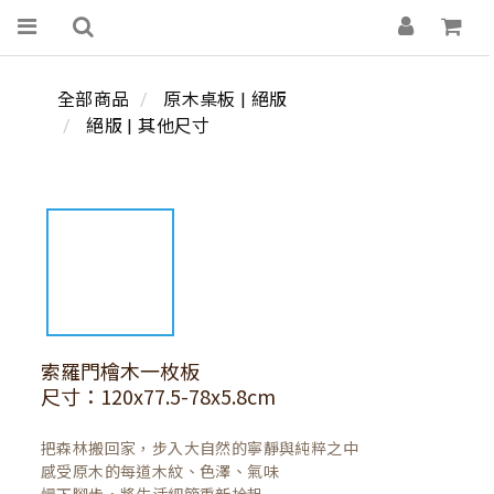
全部商品
原木桌板 | 絕版
絕版 | 其他尺寸
索羅門檜木一枚板
尺寸：120x77.5-78x5.8cm
把森林搬回家，步入大自然的寧靜與純粹之中

感受原木的每道木紋、色澤、氣味
