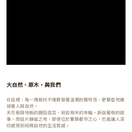
大自然、原木，與我們
在這裡，每一塊板材不僅散發著溫潤的獨特性，更緊密地連
接著人與自然。
天花板與地板的圓弧造型，宛若樹木的年輪，訴說著樹的故
事，而這片靜謐之地，即使位於繁華都市之心，也能讓人深
切感受到純樸自然的生活質感。