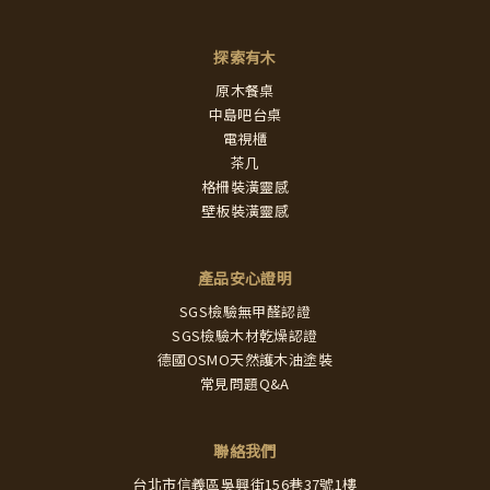
探索有木
原木餐桌
中島吧台桌
電視櫃
茶几
格柵裝潢靈感
壁板裝潢靈感
產品安心證明
SGS檢驗無甲醛認證
SGS檢驗木材乾燥認證
德國OSMO天然護木油塗裝
常見問題Q&A
聯絡我們
台北市信義區吳興街156巷37號1樓