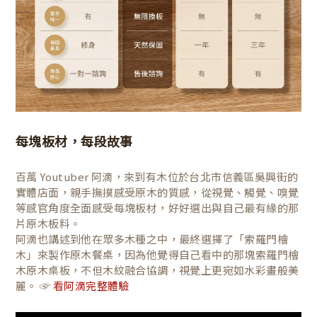
每塊板材，每段故事
百萬 Youtuber 阿滴，來到有木位於台北市信義區吳興街的
實體店面，親手撫摸感受原木的質感，從視覺、觸覺、嗅覺
等感官角度全面感受每塊板材，好好選出與自己最有緣的那
片原木板料。
阿滴也講述到他在眾多木種之中，最終選擇了「索羅門檜
木」來製作原木餐桌，因為他覺得自己看中的那塊索羅門檜
木原木桌板，不但木紋融合協調，視覺上更宛如水彩畫般美
麗。 ☞
看阿滴完整體驗