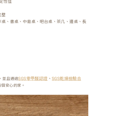
定性佳
完整
作桌、書桌、中島桌、吧台桌、茶几、邊桌、長
、
，並且通過
SGS零甲醛認證
SGS乾燥檢驗合
有個安心的家。