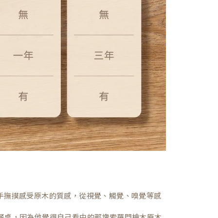
，親手撫摸感受原木的質感，從視覺、觸覺、嗅覺等感
餐桌，因為他覺得自己看中的那塊索羅門檜木原木