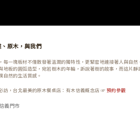
然、原木，與我們
，每一塊板材不僅散發著溫潤的獨特性，更緊密地連接著人與自然
與地板的圓弧造型，宛若樹木的年輪，訴說著樹的故事，而這片靜
樸自然的生活質感。
必訪，台北最美的原木餐桌店：有木信義概念店 ☞
預約參觀