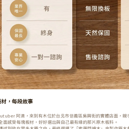
板材，每段故事
Youtuber 阿滴，來到有木位於台北市信義區吳興街的實體店面
全面感受每塊板材，好好選出與自己最有緣的那片原木板料。
講述到他在眾多木種之中，最終選擇了「索羅門檜木」來製作原木