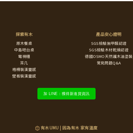
探索有木
產品安心證明
原木餐桌
SGS檢驗無甲醛認證
中島吧台桌
SGS檢驗木材乾燥認證
電視櫃
德國OSMO天然護木油塗裝
茶几
常見問題Q&A
格柵裝潢靈感
壁板裝潢靈感
加 LINE：獲得新進貨資訊
有木UMU | 因為有木 家有溫度