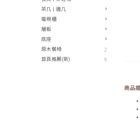
茶几 | 邊几
電視櫃
層板
底座
2
原木餐椅
9
首頁推薦(新)
商品