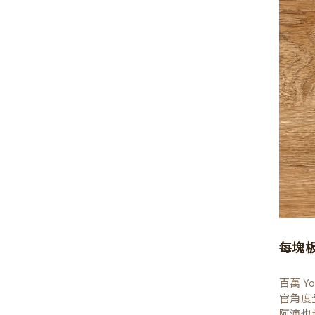
每塊
百萬 
官角度
阿滴也