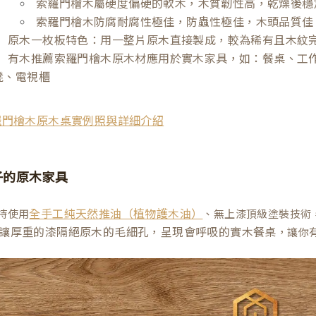
索羅門檜木屬硬度偏硬的軟木，木質韌性高，乾燥後穩
索羅門檜木防腐耐腐性極佳，防蟲性極佳，木頭品質佳
原木一枚板特色：用一整片原木直接製成，較為稀有且木紋
有木推薦索羅門檜木原木材應用於實木家具，如：餐桌、工
凳、電視櫃
羅門檜木原木桌實例照與詳細介紹
子的原木家具
持使用
、無上漆頂級塗裝技術
全手工純天然推油（植物護木油）
讓厚重的漆隔絕原木的毛細孔，呈現會呼吸的實木餐桌
，讓你