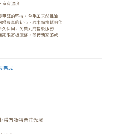
，家有溫度

| 零甲醛的堅持，全手工天然推油
| 回歸最真的初心，原木價格透明化
| 永久保固，免費到府售後服務
| 無期限寄板服務，等待新家落成
材帶有獨特閃花光澤