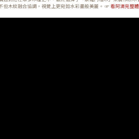
不但木紋融合協調，視覺上更宛如水彩畫般美麗。 ☞
看阿滴完整