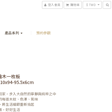
登入會員
購物車
$ TWD
產品系列
預約參觀
檜木一枚板
0x94-95.5x6cm
回家，步入大自然的寧靜與純粹之中

的每道木紋、色澤、氣味

，將生活細節重新拾起

飯，好好生活
