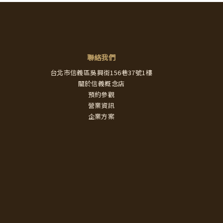
聯絡我們
台北市信義區吳興街156巷37號1樓
關於信義概念店
預約參觀
營業資訊
企業方案