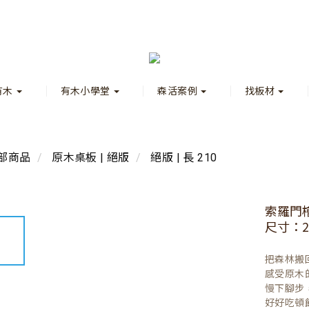
有木
有木小學堂
森活案例
找板材
部商品
原木桌板 | 絕版
絕版 | 長 210
索羅門
尺寸：21
把森林搬
感受原木
慢下腳步
好好吃頓