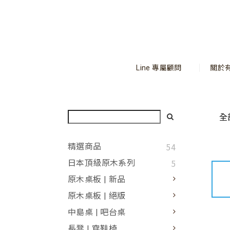
Line 專屬顧問
關於
全
54
精選商品
5
日本頂級原木系列
原木桌板 | 新品
原木桌板 | 絕版
中島桌 | 吧台桌
長凳 | 穿鞋椅