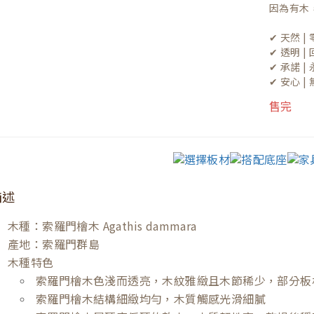
因為有木
✔ 天然 
✔ 透明 
✔ 承諾 
✔ 安心 
售完
描述
木種：索羅門檜木 Agathis dammara
產地：索羅門群島
木種特色
索羅門檜木色淺而透亮，木紋雅緻且木節稀少，部分板
索羅門檜木結構細緻均勻，木質觸感光滑細膩