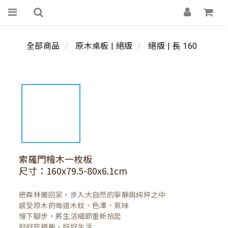
全部商品
原木桌板 | 絕版
絕版 | 長 160
索羅門檜木一枚板
尺寸：160x79.5-80x6.1cm
把森林搬回家，步入大自然的寧靜與純粹之中

感受原木的每道木紋、色澤、氣味

慢下腳步，將生活細節重新拾起

好好吃頓飯，好好生活
