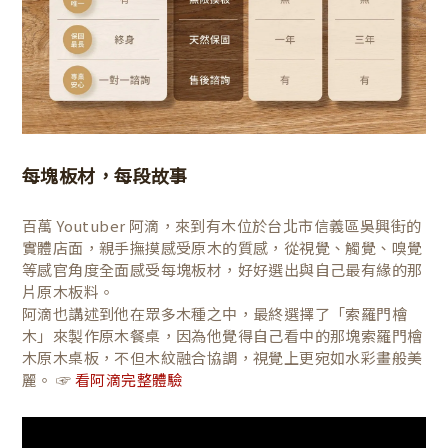
每塊板材，每段故事
百萬 Youtuber 阿滴，來到有木位於台北市信義區吳興街的
實體店面，親手撫摸感受原木的質感，從視覺、觸覺、嗅覺
等感官角度全面感受每塊板材，好好選出與自己最有緣的那
片原木板料。
阿滴也講述到他在眾多木種之中，最終選擇了「索羅門檜
木」來製作原木餐桌，因為他覺得自己看中的那塊索羅門檜
木原木桌板，不但木紋融合協調，視覺上更宛如水彩畫般美
麗。 ☞
看阿滴完整體驗