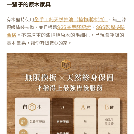
一輩子的原木家具
有木堅持使用
、無上漆
全手工純天然推油（植物護木油）
、
頂級塗裝技術，並且通過
SGS零甲醛認證
SGS乾燥檢驗
。不讓厚重的漆隔絕原木的毛細孔，呈現會呼吸的
合格
實木餐桌
，讓你有個安心的家。