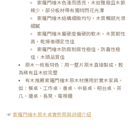
索羅門檜木色淺而透亮，木紋雅緻且木節
稀少，部分板材帶有獨特閃花光澤
索羅門檜木結構細緻均勻，木質觸感光滑
細膩
索羅門檜木屬硬度偏硬的軟木，木質韌性
高，乾燥後穩定性佳
索羅門檜木防腐耐腐性極佳，防蟲性極
佳，木頭品質佳
原木一枚板特色：用一整片原木直接製成，較
為稀有且木紋完整
有木推薦索羅門檜木原木材應用於實木家具，
如：餐桌、工作桌、書桌、中島桌、吧台桌、茶
几、邊桌、長凳、電視櫃
☞
索羅門檜木原木桌實例照與詳細介紹