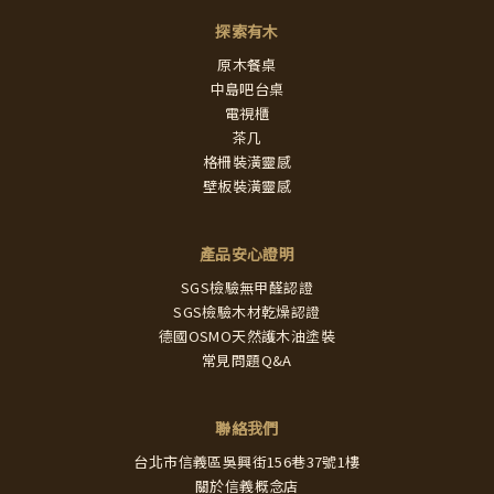
探索有木
原木餐桌
中島吧台桌
電視櫃
茶几
格柵裝潢靈感
壁板裝潢靈感
產品安心證明
SGS檢驗無甲醛認證
SGS檢驗木材乾燥認證
德國OSMO天然護木油塗裝
常見問題Q&A
聯絡我們
台北市信義區吳興街156巷37號1樓
關於信義概念店