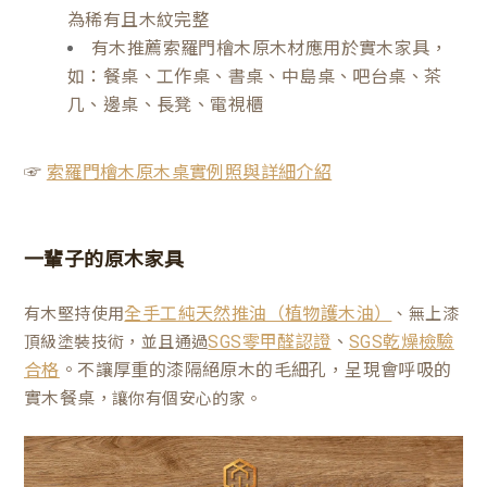
為稀有且木紋完整
有木推薦索羅門檜木原木材應用於實木家具，
如：餐桌、工作桌、書桌、中島桌、吧台桌、茶
几、邊桌、長凳、電視櫃
☞
索羅門檜木原木桌實例照與詳細介紹
一輩子的原木家具
有木堅持使用
、無上漆
全手工純天然推油（植物護木油）
、
頂級塗裝技術，並且通過
SGS零甲醛認證
SGS乾燥檢驗
。不讓厚重的漆隔絕原木的毛細孔，呈現會呼吸的
合格
實木餐桌
，讓你有個安心的家。