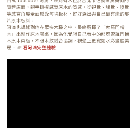
百萬 Youtuber 阿滴，來到有木位於台北市信義區吳興街的
實體店面，親手撫摸感受原木的質感，從視覺、觸覺、嗅覺
等感官角度全面感受每塊板材，好好選出與自己最有緣的那
片原木板料。
阿滴也講述到他在眾多木種之中，最終選擇了「索羅門檜
木」來製作原木餐桌，因為他覺得自己看中的那塊索羅門檜
木原木桌板，不但木紋融合協調，視覺上更宛如水彩畫般美
麗。 ☞
看阿滴完整體驗