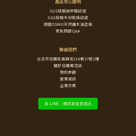
產品安心證明
SGS檢驗無甲醛認證
SGS檢驗木材乾燥認證
德國OSMO天然護木油塗裝
常見問題Q&A
聯絡我們
台北市信義區吳興街156巷37號1樓
關於信義概念店
預約參觀
營業資訊
企業方案
加 LINE：獲得新進貨資訊