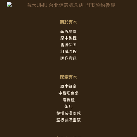
關於有木
品牌願景
原木製程
售後保固
訂購流程
運送資訊
探索有木
原木餐桌
中島吧台桌
電視櫃
茶几
格柵裝潢靈感
壁板裝潢靈感