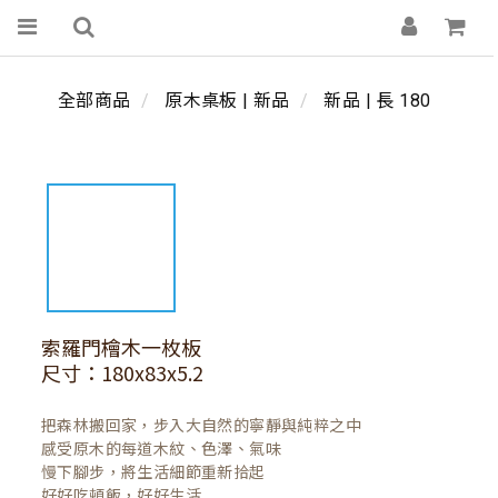
全部商品
原木桌板 | 新品
新品 | 長 180
索羅門檜木一枚板
尺寸：180x83x5.2
把森林搬回家，步入大自然的寧靜與純粹之中

感受原木的每道木紋、色澤、氣味

慢下腳步，將生活細節重新拾起

好好吃頓飯，好好生活
