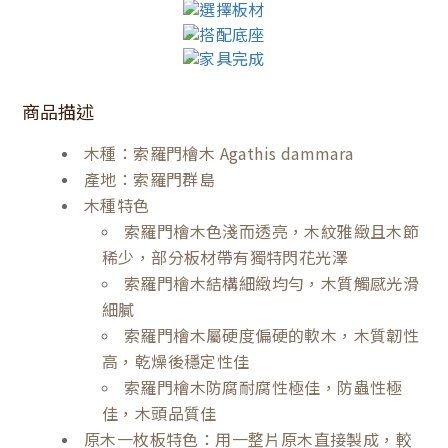
商品描述
木種：索羅門檜木 Agathis dammara
產地：索羅門群島
木種特色
索羅門檜木色淺而透亮，木紋雅緻且木節
稀少，部分板材帶有獨特閃花光澤
索羅門檜木結構細緻均勻，木質觸感光滑
細膩
索羅門檜木屬硬度偏硬的軟木，木質韌性
高，乾燥後穩定性佳
索羅門檜木防腐耐腐性極佳，防蟲性極
佳，木頭品質佳
原木一枚板特色：用一整片原木直接製成，較