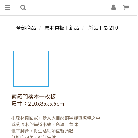
全部商品
原木桌板 | 新品
新品 | 長 210
索羅門檜木一枚板
尺寸：210x85x5.5cm
把森林搬回家，步入大自然的寧靜與純粹之中

感受原木的每道木紋、色澤、氣味

慢下腳步，將生活細節重新拾起

好好吃頓飯，好好生活
