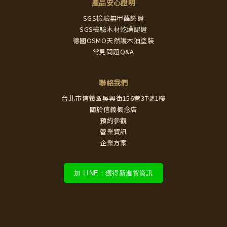
產品安心證明
SGS檢驗無甲醛認證
SGS檢驗木材乾燥認證
德國OSMO天然護木油塗裝
常見問題Q&A
聯絡我們
台北市信義區吳興街156巷37號1樓
關於信義概念店
預約參觀
營業資訊
企業方案
加 LINE：獲得新進貨資訊