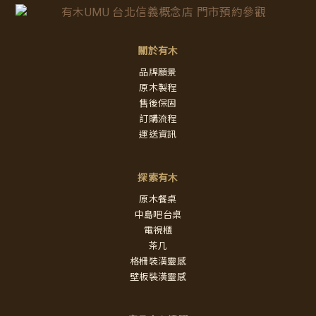
關於有木
品牌願景
原木製程
售後保固
訂購流程
運送資訊
探索有木
原木餐桌
中島吧台桌
電視櫃
茶几
格柵裝潢靈感
壁板裝潢靈感