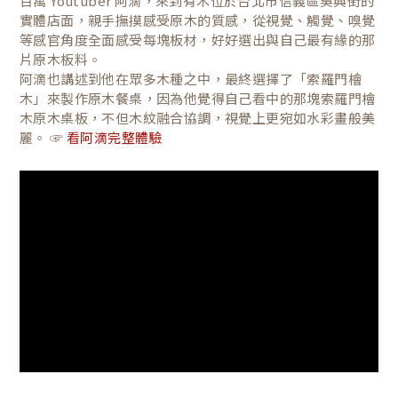
百萬 Youtuber 阿滴，來到有木位於台北市信義區吳興街的
實體店面，親手撫摸感受原木的質感，從視覺、觸覺、嗅覺
等感官角度全面感受每塊板材，好好選出與自己最有緣的那
片原木板料。
阿滴也講述到他在眾多木種之中，最終選擇了「索羅門檜
木」來製作原木餐桌，因為他覺得自己看中的那塊索羅門檜
木原木桌板，不但木紋融合協調，視覺上更宛如水彩畫般美
麗。 ☞
看阿滴完整體驗