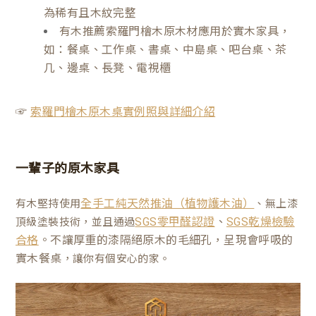
為稀有且木紋完整
有木推薦索羅門檜木原木材應用於實木家具，
如：餐桌、工作桌、書桌、中島桌、吧台桌、茶
几、邊桌、長凳、電視櫃
☞
索羅門檜木原木桌實例照與詳細介紹
一輩子的原木家具
有木堅持使用
、無上漆
全手工純天然推油（植物護木油）
、
頂級塗裝技術，並且通過
SGS零甲醛認證
SGS乾燥檢驗
。不讓厚重的漆隔絕原木的毛細孔，呈現會呼吸的
合格
實木餐桌
，讓你有個安心的家。