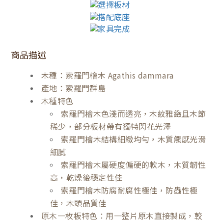
商品描述
木種：索羅門檜木 Agathis dammara
產地：索羅門群島
木種特色
索羅門檜木色淺而透亮，木紋雅緻且木節
稀少，部分板材帶有獨特閃花光澤
索羅門檜木結構細緻均勻，木質觸感光滑
細膩
索羅門檜木屬硬度偏硬的軟木，木質韌性
高，乾燥後穩定性佳
索羅門檜木防腐耐腐性極佳，防蟲性極
佳，木頭品質佳
原木一枚板特色：用一整片原木直接製成，較