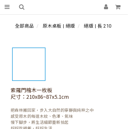
全部商品
原木桌板 | 絕版
絕版 | 長 210
索羅門檜木一枚板
尺寸：210x86~87x5.1cm
把森林搬回家，步入大自然的寧靜與純粹之中

感受原木的每道木紋、色澤、氣味

慢下腳步，將生活細節重新拾起

好好吃頓飯，好好生活
