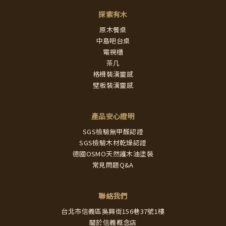
探索有木
原木餐桌
中島吧台桌
電視櫃
茶几
格柵裝潢靈感
壁板裝潢靈感
產品安心證明
SGS檢驗無甲醛認證
SGS檢驗木材乾燥認證
德國OSMO天然護木油塗裝
常見問題Q&A
聯絡我們
台北市信義區吳興街156巷37號1樓
關於信義概念店