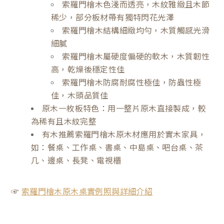
索羅門檜木色淺而透亮，木紋雅緻且木節
稀少，部分板材帶有獨特閃花光澤
索羅門檜木結構細緻均勻，木質觸感光滑
細膩
索羅門檜木屬硬度偏硬的軟木，木質韌性
高，乾燥後穩定性佳
索羅門檜木防腐耐腐性極佳，防蟲性極
佳，木頭品質佳
原木一枚板特色：用一整片原木直接製成，較
為稀有且木紋完整
有木推薦索羅門檜木原木材應用於實木家具，
如：餐桌、工作桌、書桌、中島桌、吧台桌、茶
几、邊桌、長凳、電視櫃
☞
索羅門檜木原木桌實例照與詳細介紹