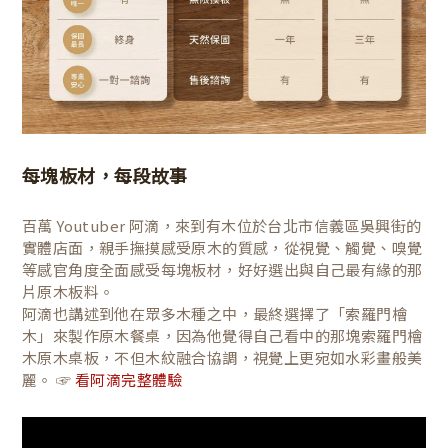
每塊板材，每段故事
百萬 Youtuber 阿滴，來到有木位於台北市信義區吳興街的
實體店面，親手撫摸感受原木的質感，從視覺、觸覺、嗅覺
等感官角度全面感受每塊板材，好好選出與自己最有緣的那
片原木板料。
阿滴也講述到他在眾多木種之中，最終選擇了「索羅門檜
木」來製作原木餐桌，因為他覺得自己看中的那塊索羅門檜
木原木桌板，不但木紋融合協調，視覺上更宛如水彩畫般美
麗。 ☞
看阿滴完整體驗