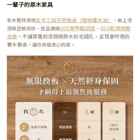
一輩子的原木家具
有木堅持使用
、無上漆
全手工純天然推油（植物護木油）
、
頂級塗裝技術，並且通過
SGS零甲醛認證
SGS乾燥檢驗
。不讓厚重的漆隔絕原木的毛細孔，呈現會呼吸的
合格
實木餐桌
，讓你有個安心的家。