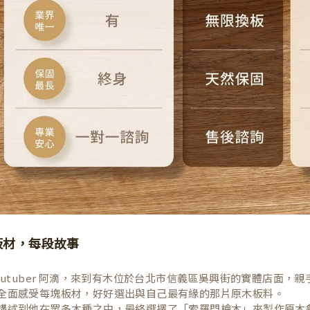
板材，每段故事
Youtuber 阿滴，來到有木位於台北市信義區吳興街的實體店面
全面感受每塊板材，好好選出與自己最有緣的那片原木板料。
講述到他在眾多木種之中，最終選擇了「索羅門檜木」來製作原木