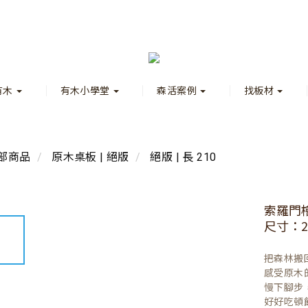
有木
有木小學堂
森活案例
找板材
部商品
原木桌板 | 絕版
絕版 | 長 210
索羅門
尺寸：210
把森林搬
感受原木
慢下腳步
好好吃頓