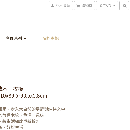
登入會員
購物車
$ TWD
產品系列
預約參觀
檜木一枚板
x89.5-90.5x5.8cm
回家，步入大自然的寧靜與純粹之中

的每道木紋、色澤、氣味

，將生活細節重新拾起

飯，好好生活
