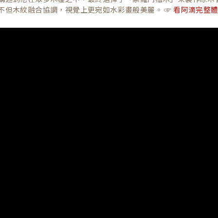
不但木紋融合協調，視覺上更宛如水彩畫般美麗。 ☞
看阿滴完整