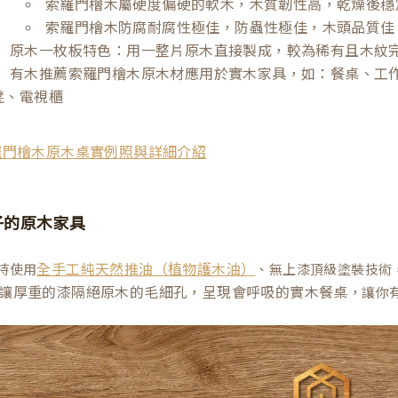
索羅門檜木屬硬度偏硬的軟木，木質韌性高，乾燥後穩
索羅門檜木防腐耐腐性極佳，防蟲性極佳，木頭品質佳
原木一枚板特色：用一整片原木直接製成，較為稀有且木紋
有木推薦索羅門檜木原木材應用於實木家具，如：餐桌、工
凳、電視櫃
羅門檜木原木桌實例照與詳細介紹
子的原木家具
持使用
、無上漆頂級塗裝技術
全手工純天然推油（植物護木油）
讓厚重的漆隔絕原木的毛細孔，呈現會呼吸的實木餐桌
，讓你