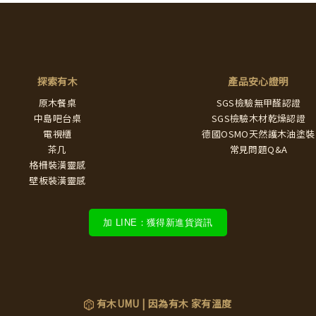
探索有木
產品安心證明
原木餐桌
SGS檢驗無甲醛認證
中島吧台桌
SGS檢驗木材乾燥認證
電視櫃
德國OSMO天然護木油塗裝
茶几
常見問題Q&A
格柵裝潢靈感
壁板裝潢靈感
加 LINE：獲得新進貨資訊
有木UMU | 因為有木 家有溫度