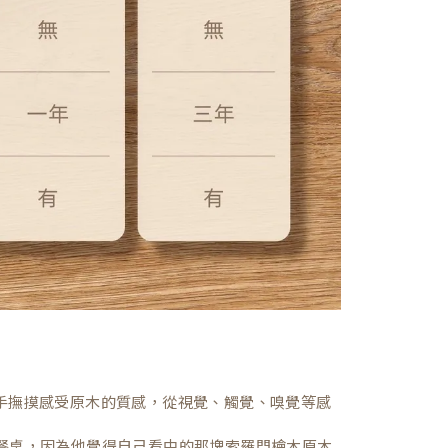
，親手撫摸感受原木的質感，從視覺、觸覺、嗅覺等感
餐桌，因為他覺得自己看中的那塊索羅門檜木原木