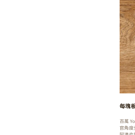
每塊
百萬 
官角度
阿滴也