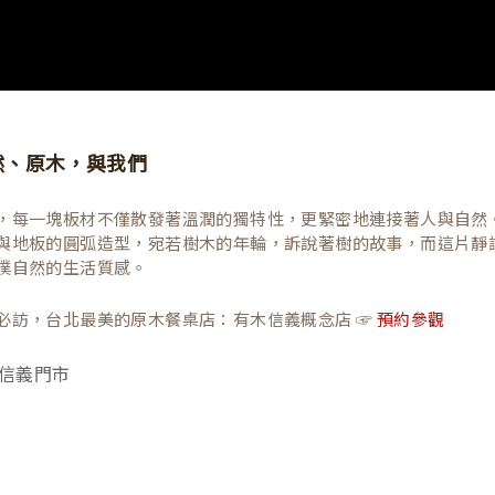
然、原木，與我們
，每一塊板材不僅散發著溫潤的獨特性，更緊密地連接著人與自然
與地板的圓弧造型，宛若樹木的年輪，訴說著樹的故事，而這片靜
樸自然的生活質感。
必訪，台北最美的原木餐桌店：有木信義概念店 ☞
預約參觀