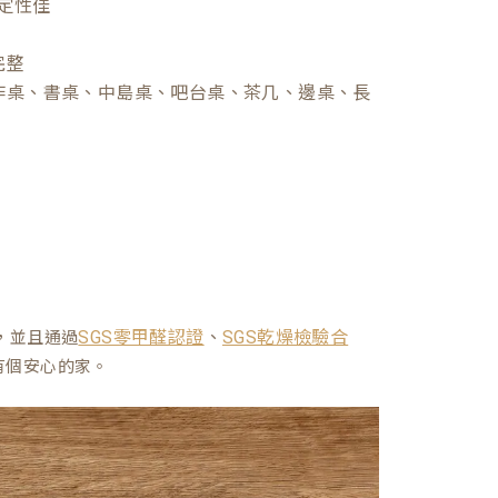
定性佳
完整
作桌、書桌、中島桌、吧台桌、茶几、邊桌、長
、
，並且通過
SGS零甲醛認證
SGS乾燥檢驗合
有個安心的家。