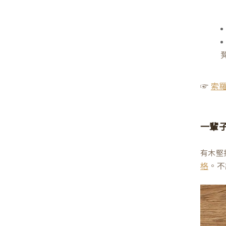
☞
索
一輩
有木堅
。不
格