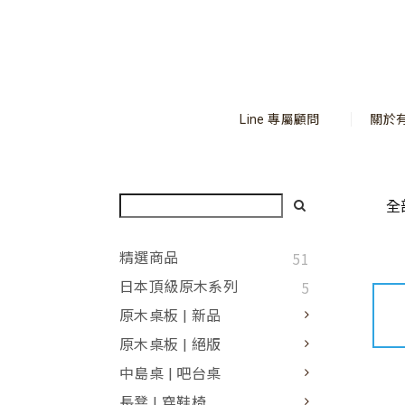
Line 專屬顧問
關於
全
51
精選商品
5
日本頂級原木系列
原木桌板 | 新品
原木桌板 | 絕版
中島桌 | 吧台桌
長凳 | 穿鞋椅