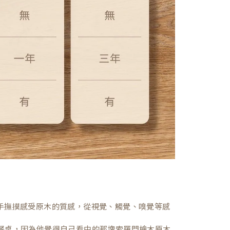
，親手撫摸感受原木的質感，從視覺、觸覺、嗅覺等感
餐桌，因為他覺得自己看中的那塊索羅門檜木原木