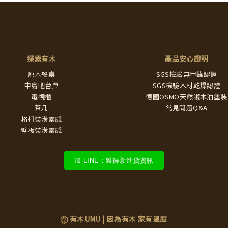
探索有木
產品安心證明
原木餐桌
SGS檢驗無甲醛認證
中島吧台桌
SGS檢驗木材乾燥認證
電視櫃
德國OSMO天然護木油塗裝
茶几
常見問題Q&A
格柵裝潢靈感
壁板裝潢靈感
加 LINE：獲得新進貨資訊
有木UMU | 因為有木 家有溫度