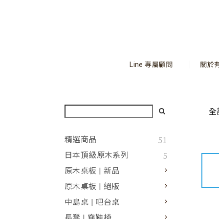
Line 專屬顧問
關於
全
51
精選商品
5
日本頂級原木系列
原木桌板 | 新品
原木桌板 | 絕版
中島桌 | 吧台桌
長凳 | 穿鞋椅