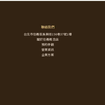
聯絡我們
台北市信義區吳興街156巷37號1樓
關於信義概念店
預約參觀
營業資訊
企業方案