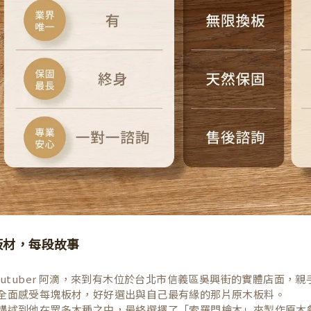
板材，每段故事
Youtuber 阿滴，來到有木位於台北市信義區吳興街的實體店面
全面感受每塊板材，好好選出與自己最有緣的那片原木板料。
講述到他在眾多木種之中，最終選擇了「索羅門檜木」來製作原木