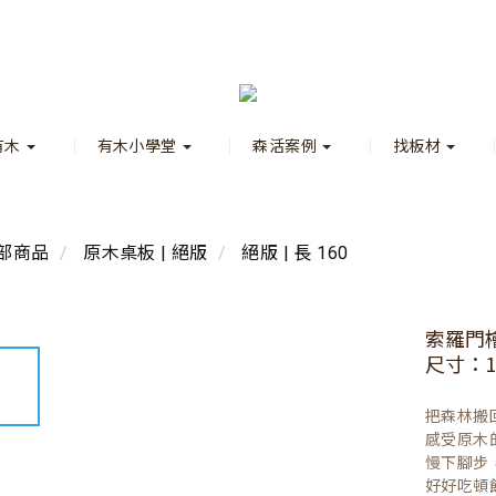
有木
有木小學堂
森活案例
找板材
部商品
原木桌板 | 絕版
絕版 | 長 160
索羅門
尺寸：16
把森林搬
感受原木
慢下腳步
好好吃頓