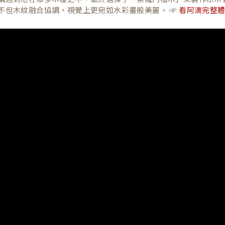
不但木紋融合協調，視覺上更宛如水彩畫般美麗。 ☞
看阿滴完整