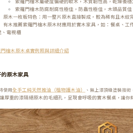
索羅門檜木屬硬度偏硬的軟木，木質韌性高，乾燥後穩
索羅門檜木防腐耐腐性極佳，防蟲性極佳，木頭品質佳
原木一枚板特色：用一整片原木直接製成，較為稀有且木紋
有木推薦索羅門檜木原木材應用於實木家具，如：餐桌、工
凳、電視櫃
羅門檜木原木桌實例照與詳細介紹
子的原木家具
持使用
、無上漆頂級塗裝技術
全手工純天然推油（植物護木油）
讓厚重的漆隔絕原木的毛細孔，呈現會呼吸的實木餐桌
，讓你