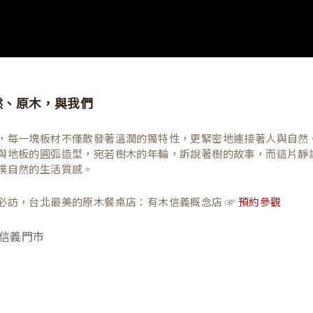
然、原木，與我們
，每一塊板材不僅散發著溫潤的獨特性，更緊密地連接著人與自然
與地板的圓弧造型，宛若樹木的年輪，訴說著樹的故事，而這片靜
樸自然的生活質感。
必訪，台北最美的原木餐桌店：有木信義概念店 ☞
預約參觀