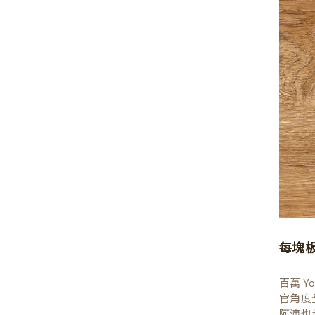
每塊
百萬 
官角度
阿滴也