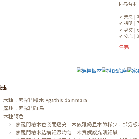
因為有木
✔ 天然 
✔ 透明 
✔ 承諾 
✔ 安心 
售完
描述
木種：索羅門檜木 Agathis dammara
產地：索羅門群島
木種特色
索羅門檜木色淺而透亮，木紋雅緻且木節稀少，部分板
索羅門檜木結構細緻均勻，木質觸感光滑細膩