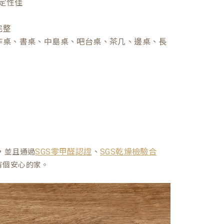
定性佳
完整
作桌、書桌、中島桌、吧台桌、茶几、邊桌、長
、
，並且通過
SGS零甲醛認證
SGS乾燥檢驗合
有個安心的家。