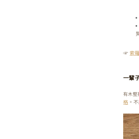
☞
索
一輩
有木堅
。不
格