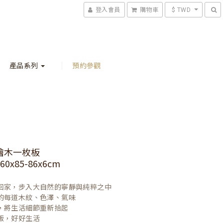
登入會員
購物車
$ TWD
產品系列
預約參觀
檜木一枚板
0x85-86x6cm
回家，步入大自然的寧靜與純粹之中

的每道木紋、色澤、氣味

，將生活細節重新拾起

飯，好好生活
