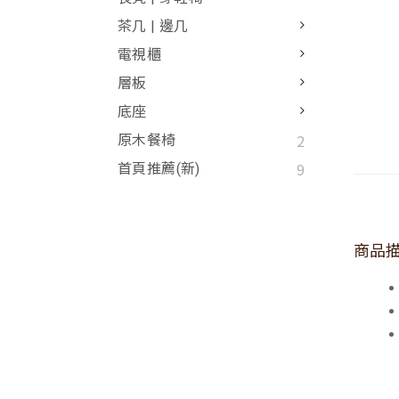
茶几 | 邊几
電視櫃
層板
底座
2
原木餐椅
9
首頁推薦(新)
商品