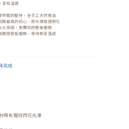
，家有溫度

| 零甲醛的堅持，全手工天然推油
| 回歸最真的初心，原木價格透明化
| 永久保固，免費到府售後服務
| 無期限寄板服務，等待新家落成
材帶有獨特閃花光澤