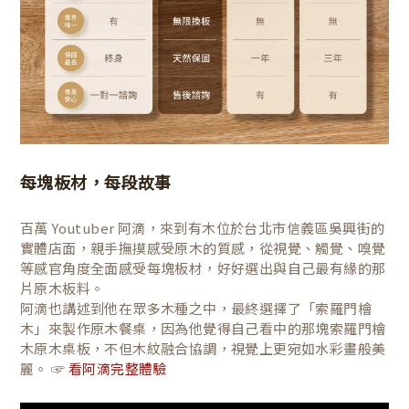
每塊板材，每段故事
百萬 Youtuber 阿滴，來到有木位於台北市信義區吳興街的
實體店面，親手撫摸感受原木的質感，從視覺、觸覺、嗅覺
等感官角度全面感受每塊板材，好好選出與自己最有緣的那
片原木板料。
阿滴也講述到他在眾多木種之中，最終選擇了「索羅門檜
木」來製作原木餐桌，因為他覺得自己看中的那塊索羅門檜
木原木桌板，不但木紋融合協調，視覺上更宛如水彩畫般美
麗。 ☞
看阿滴完整體驗