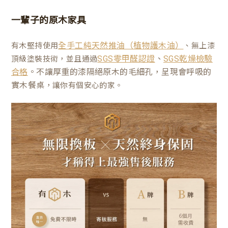
一輩子的原木家具
有木堅持使用
、無上漆
全手工純天然推油（植物護木油）
、
頂級塗裝技術，並且通過
SGS零甲醛認證
SGS乾燥檢驗
。不讓厚重的漆隔絕原木的毛細孔，呈現會呼吸的
合格
實木餐桌
，讓你有個安心的家。