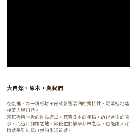
大自然、原木，與我們
在這裡，每一塊板材不僅散發著溫潤的獨特性，更緊密地連
接著人與自然。
天花板與地板的圓弧造型，宛若樹木的年輪，訴說著樹的故
事，而這片靜謐之地，即使位於繁華都市之心，也能讓人深
切感受到純樸自然的生活質感。