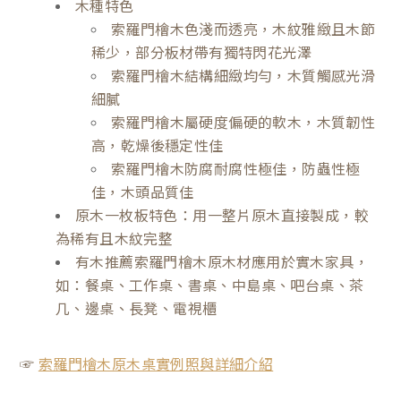
木種特色
索羅門檜木色淺而透亮，木紋雅緻且木節
稀少，部分板材帶有獨特閃花光澤
索羅門檜木結構細緻均勻，木質觸感光滑
細膩
索羅門檜木屬硬度偏硬的軟木，木質韌性
高，乾燥後穩定性佳
索羅門檜木防腐耐腐性極佳，防蟲性極
佳，木頭品質佳
原木一枚板特色：用一整片原木直接製成，較
為稀有且木紋完整
有木推薦索羅門檜木原木材應用於實木家具，
如：餐桌、工作桌、書桌、中島桌、吧台桌、茶
几、邊桌、長凳、電視櫃
☞
索羅門檜木原木桌實例照與詳細介紹