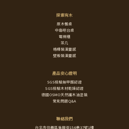
探索有木
原木餐桌
中島吧台桌
電視櫃
茶几
格柵裝潢靈感
壁板裝潢靈感
產品安心證明
SGS檢驗無甲醛認證
SGS檢驗木材乾燥認證
德國OSMO天然護木油塗裝
常見問題Q&A
聯絡我們
台北市信義區吳興街156巷37號1樓