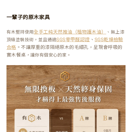
一輩子的原木家具
有木堅持使用
、無上漆
全手工純天然推油（植物護木油）
、
頂級塗裝技術，並且通過
SGS零甲醛認證
SGS乾燥檢驗
。不讓厚重的漆隔絕原木的毛細孔，呈現會呼吸的
合格
實木餐桌
，讓你有個安心的家。