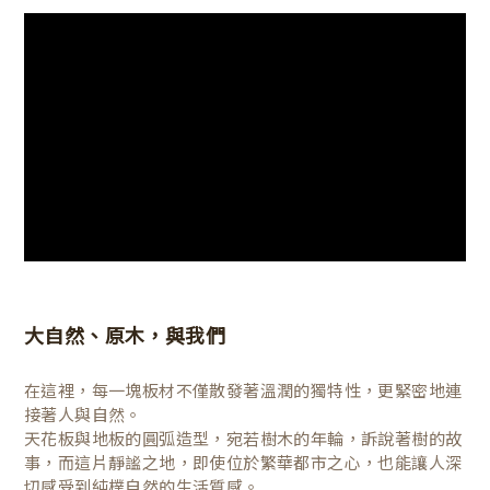
大自然、原木，與我們
在這裡，每一塊板材不僅散發著溫潤的獨特性，更緊密地連
接著人與自然。
天花板與地板的圓弧造型，宛若樹木的年輪，訴說著樹的故
事，而這片靜謐之地，即使位於繁華都市之心，也能讓人深
切感受到純樸自然的生活質感。