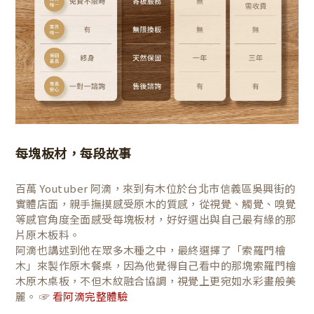
每塊板材，每段故事
百萬 Youtuber 阿滴，來到有木位於台北市信義區吳興街的
實體店面，親手撫摸感受原木的質感，從視覺、觸覺、嗅覺
等感官角度全面感受每塊板材，好好選出與自己最有緣的那
片原木板料。
阿滴也講述到他在眾多木種之中，最終選擇了「索羅門檜
木」來製作原木餐桌，因為他覺得自己看中的那塊索羅門檜
木原木桌板，不但木紋融合協調，視覺上更宛如水彩畫般美
麗。 ☞
看阿滴完整體驗