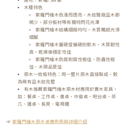
木種特色
索羅門檜木色淺而透亮，木紋雅緻且木節
稀少，部分板材帶有獨特閃花光澤
索羅門檜木結構細緻均勻，木質觸感光滑
細膩
索羅門檜木屬硬度偏硬的軟木，木質韌性
高，乾燥後穩定性佳
索羅門檜木防腐耐腐性極佳，防蟲性極
佳，木頭品質佳
原木一枚板特色：用一整片原木直接製成，較
為稀有且木紋完整
有木推薦索羅門檜木原木材應用於實木家具，
如：餐桌、工作桌、書桌、中島桌、吧台桌、茶
几、邊桌、長凳、電視櫃
☞
索羅門檜木原木桌實例照與詳細介紹