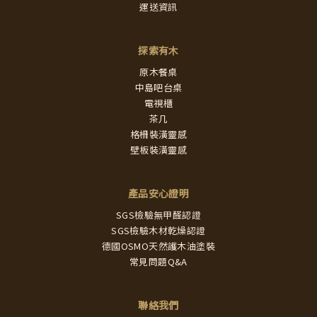
運送資訊
探索有木
原木餐桌
中島吧台桌
電視櫃
茶几
格柵裝潢靈感
壁板裝潢靈感
產品安心證明
SGS檢驗無甲醛認證
SGS檢驗木材乾燥認證
德國OSMO天然護木油塗裝
常見問題Q&A
聯絡我們