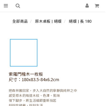
全部商品
原木桌板 | 絕版
絕版 | 長 180
索羅門檜木一枚板
尺寸：180x83.5-84x6.2cm
把森林搬回家，步入大自然的寧靜與純粹之中

感受原木的每道木紋、色澤、氣味

慢下腳步，將生活細節重新拾起

好好吃頓飯，好好生活
