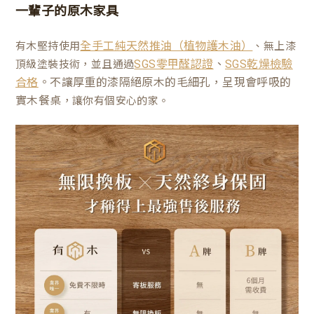
一輩子的原木家具
有木堅持使用
、無上漆
全手工純天然推油（植物護木油）
、
頂級塗裝技術，並且通過
SGS零甲醛認證
SGS乾燥檢驗
。不讓厚重的漆隔絕原木的毛細孔，呈現會呼吸的
合格
實木餐桌
，讓你有個安心的家。