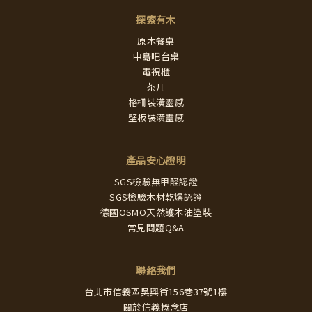
探索有木
原木餐桌
中島吧台桌
電視櫃
茶几
格柵裝潢靈感
壁板裝潢靈感
產品安心證明
SGS檢驗無甲醛認證
SGS檢驗木材乾燥認證
德國OSMO天然護木油塗裝
常見問題Q&A
聯絡我們
台北市信義區吳興街156巷37號1樓
關於信義概念店