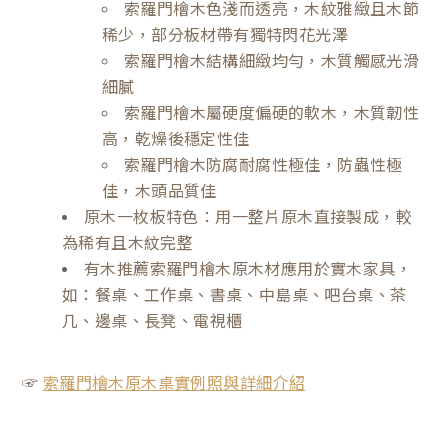
索羅門檜木色淺而透亮，木紋雅緻且木節
稀少，部分板材帶有獨特閃花光澤
索羅門檜木結構細緻均勻，木質觸感光滑
細膩
索羅門檜木屬硬度偏硬的軟木，木質韌性
高，乾燥後穩定性佳
索羅門檜木防腐耐腐性極佳，防蟲性極
佳，木頭品質佳
原木一枚板特色：用一整片原木直接製成，較
為稀有且木紋完整
有木推薦索羅門檜木原木材應用於實木家具，
如：餐桌、工作桌、書桌、中島桌、吧台桌、茶
几、邊桌、長凳、電視櫃
☞
索羅門檜木原木桌實例照與詳細介紹