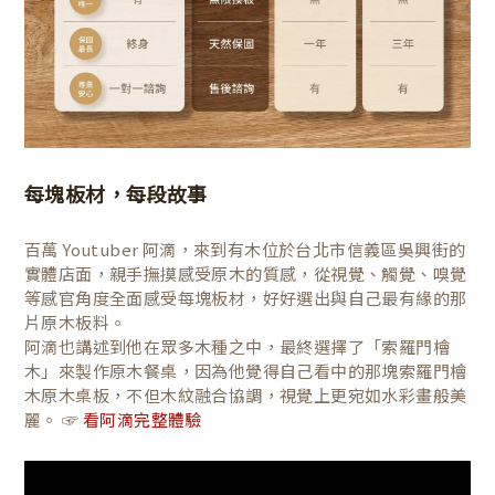
每塊板材，每段故事
百萬 Youtuber 阿滴，來到有木位於台北市信義區吳興街的
實體店面，親手撫摸感受原木的質感，從視覺、觸覺、嗅覺
等感官角度全面感受每塊板材，好好選出與自己最有緣的那
片原木板料。
阿滴也講述到他在眾多木種之中，最終選擇了「索羅門檜
木」來製作原木餐桌，因為他覺得自己看中的那塊索羅門檜
木原木桌板，不但木紋融合協調，視覺上更宛如水彩畫般美
麗。 ☞
看阿滴完整體驗