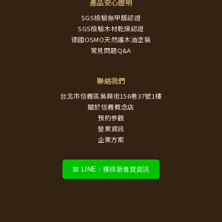
產品安心證明
SGS檢驗無甲醛認證
SGS檢驗木材乾燥認證
德國OSMO天然護木油塗裝
常見問題Q&A
聯絡我們
台北市信義區吳興街156巷37號1樓
關於信義概念店
預約參觀
營業資訊
企業方案
加 LINE：獲得新進貨資訊