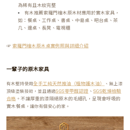
為稀有且木紋完整
有木推薦索羅門檜木原木材應用於實木家具，
如：餐桌、工作桌、書桌、中島桌、吧台桌、茶
几、邊桌、長凳、電視櫃
☞
索羅門檜木原木桌實例照與詳細介紹
一輩子的原木家具
有木堅持使用
、無上漆
全手工純天然推油（植物護木油）
、
頂級塗裝技術，並且通過
SGS零甲醛認證
SGS乾燥檢驗
。不讓厚重的漆隔絕原木的毛細孔，呈現會呼吸的
合格
實木餐桌
，讓你有個安心的家。