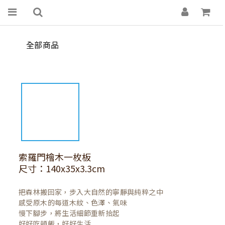
全部商品
索羅門檜木一枚板
尺寸：140x35x3.3cm
把森林搬回家，步入大自然的寧靜與純粹之中

感受原木的每道木紋、色澤、氣味

慢下腳步，將生活細節重新拾起

好好吃頓飯，好好生活
