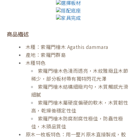
商品描述
木種：索羅門檜木 Agathis dammara
產地：索羅門群島
木種特色
索羅門檜木色淺而透亮，木紋雅緻且木節
稀少，部分板材帶有獨特閃花光澤
索羅門檜木結構細緻均勻，木質觸感光滑
細膩
索羅門檜木屬硬度偏硬的軟木，木質韌性
高，乾燥後穩定性佳
索羅門檜木防腐耐腐性極佳，防蟲性極
佳，木頭品質佳
原木一枚板特色：用一整片原木直接製成，較