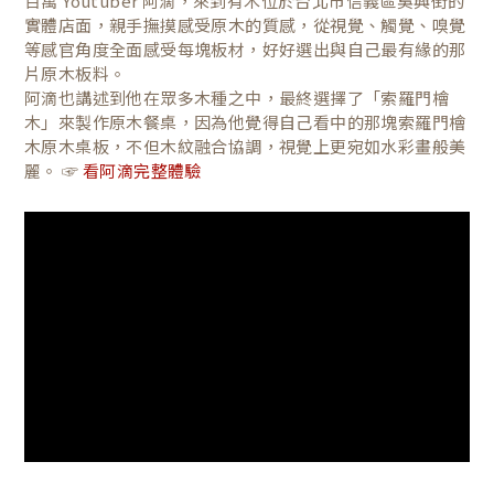
百萬 Youtuber 阿滴，來到有木位於台北市信義區吳興街的
實體店面，親手撫摸感受原木的質感，從視覺、觸覺、嗅覺
等感官角度全面感受每塊板材，好好選出與自己最有緣的那
片原木板料。
阿滴也講述到他在眾多木種之中，最終選擇了「索羅門檜
木」來製作原木餐桌，因為他覺得自己看中的那塊索羅門檜
木原木桌板，不但木紋融合協調，視覺上更宛如水彩畫般美
麗。 ☞
看阿滴完整體驗