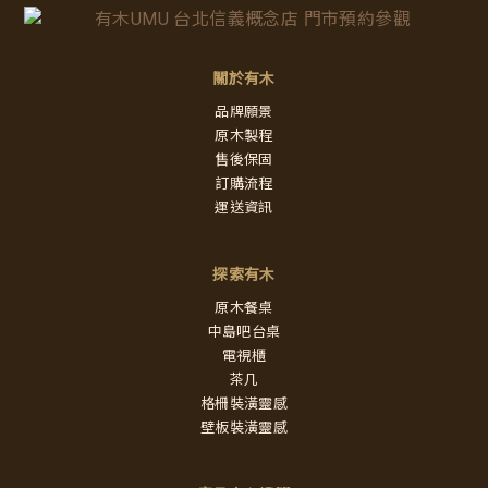
關於有木
品牌願景
原木製程
售後保固
訂購流程
運送資訊
探索有木
原木餐桌
中島吧台桌
電視櫃
茶几
格柵裝潢靈感
壁板裝潢靈感