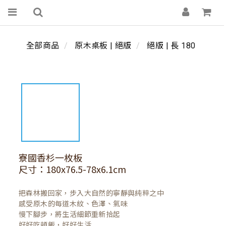
全部商品
原木桌板 | 絕版
絕版 | 長 180
寮國香杉一枚板
尺寸：180x76.5-78x6.1cm
把森林搬回家，步入大自然的寧靜與純粹之中

感受原木的每道木紋、色澤、氣味

慢下腳步，將生活細節重新拾起

好好吃頓飯，好好生活
