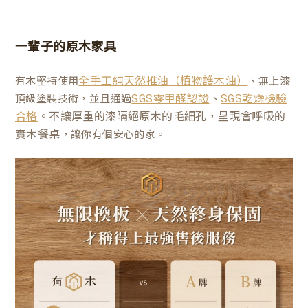
一輩子的原木家具
有木堅持使用
、無上漆
全手工純天然推油（植物護木油）
、
頂級塗裝技術，並且通過
SGS零甲醛認證
SGS乾燥檢驗
。不讓厚重的漆隔絕原木的毛細孔，呈現會呼吸的
合格
實木餐桌
，讓你有個安心的家。