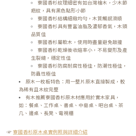
寮國香杉紋理細密有如台灣檜木，少木節
疤紋，具有黑色點形小節
寮國香杉結構細緻均勻，木質觸感滑順
寮國香杉具有豐富油脂及濃郁香氣，木頭
品質佳
寮國香杉屬軟木，使用時盡量避免敲撞
寮國香杉乾燥後收縮率小，不易變形及產
生裂縫，穩定性佳
寮國香杉防腐耐腐性極佳，防潮性極佳，
防蟲性極佳
原木一枚板特色：用一整片原木直接製成，較
為稀有且木紋完整
有木推薦寮國香杉原木材應用於實木家具，
如：餐桌、工作桌、書桌、中島桌、吧台桌、茶
几、邊桌、長凳、電視櫃
☞
寮國香杉原木桌實例照與詳細介紹