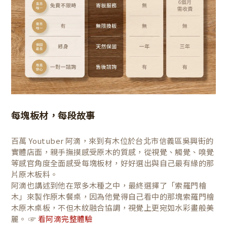
每塊板材，每段故事
百萬 Youtuber 阿滴，來到有木位於台北市信義區吳興街的
實體店面，親手撫摸感受原木的質感，從視覺、觸覺、嗅覺
等感官角度全面感受每塊板材，好好選出與自己最有緣的那
片原木板料。
阿滴也講述到他在眾多木種之中，最終選擇了「索羅門檜
木」來製作原木餐桌，因為他覺得自己看中的那塊索羅門檜
木原木桌板，不但木紋融合協調，視覺上更宛如水彩畫般美
麗。 ☞
看阿滴完整體驗