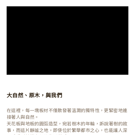
大自然、原木，與我們
在這裡，每一塊板材不僅散發著溫潤的獨特性，更緊密地連
接著人與自然。
天花板與地板的圓弧造型，宛若樹木的年輪，訴說著樹的故
事，而這片靜謐之地，即使位於繁華都市之心，也能讓人深