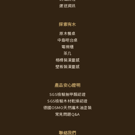
運送資訊
探索有木
原木餐桌
中島吧台桌
電視櫃
茶几
格柵裝潢靈感
壁板裝潢靈感
產品安心證明
SGS檢驗無甲醛認證
SGS檢驗木材乾燥認證
德國OSMO天然護木油塗裝
常見問題Q&A
聯絡我們