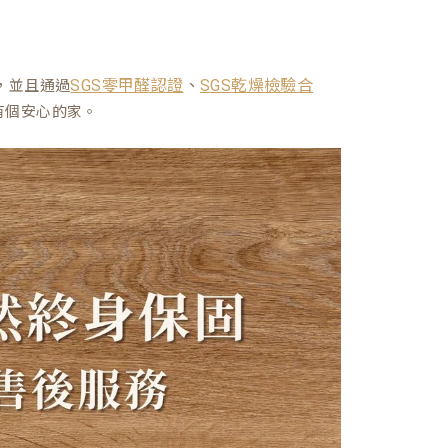
、
，並且通過
SGS零甲醛認證
SGS乾燥檢驗合
有個安心的家。