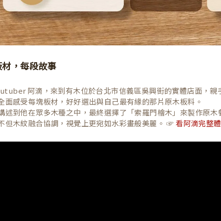
板材，每段故事
Youtuber 阿滴，來到有木位於台北市信義區吳興街的實體店面
全面感受每塊板材，好好選出與自己最有緣的那片原木板料。
講述到他在眾多木種之中，最終選擇了「索羅門檜木」來製作原木
不但木紋融合協調，視覺上更宛如水彩畫般美麗。 ☞
看阿滴完整