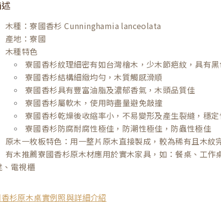
描述
木種：寮國香杉 Cunninghamia lanceolata
產地：寮國
木種特色
寮國香杉紋理細密有如台灣檜木，少木節疤紋，具有黑
寮國香杉結構細緻均勻，木質觸感滑順
寮國香杉具有豐富油脂及濃郁香氣，木頭品質佳
寮國香杉屬軟木，使用時盡量避免敲撞
寮國香杉乾燥後收縮率小，不易變形及產生裂縫，穩定
寮國香杉防腐耐腐性極佳，防潮性極佳，防蟲性極佳
原木一枚板特色：用一整片原木直接製成，較為稀有且木紋
有木推薦寮國香杉原木材應用於實木家具，如：餐桌、工作
凳、電視櫃
國香杉原木桌實例照與詳細介紹