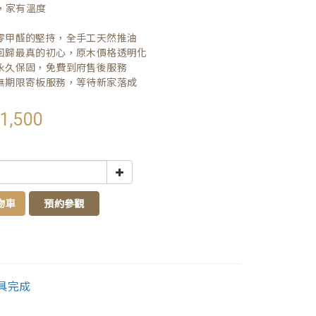
，家有溫度

| 零甲醛的堅持，全手工天然推油
| 回歸最真的初心，原木價格透明化
| 永久保固，免費到府售後服務
| 無期限寄板服務，等待新家落成
1,500
物車
預約參觀