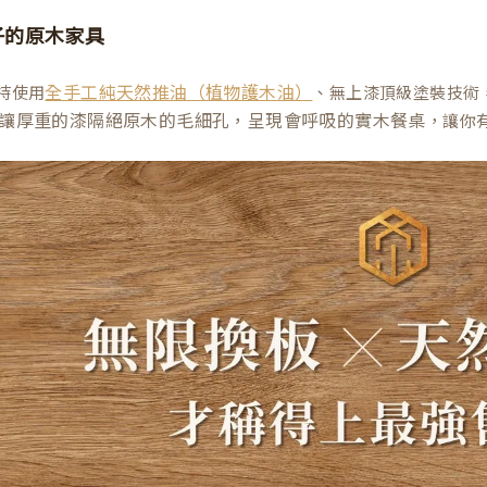
子的原木家具
持使用
、無上漆頂級塗裝技術
全手工純天然推油（植物護木油）
讓厚重的漆隔絕原木的毛細孔，呈現會呼吸的實木餐桌
，讓你