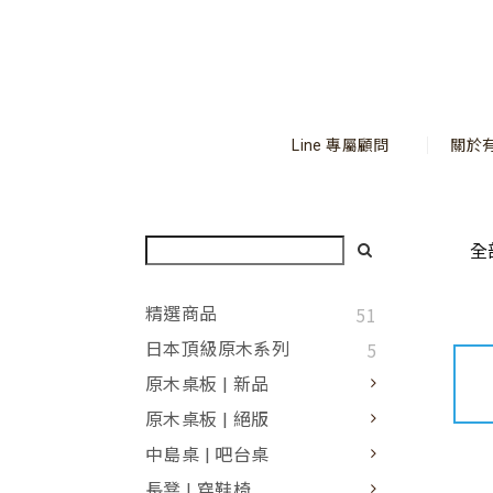
Line 專屬顧問
關於
全
51
精選商品
5
日本頂級原木系列
原木桌板 | 新品
原木桌板 | 絕版
中島桌 | 吧台桌
長凳 | 穿鞋椅