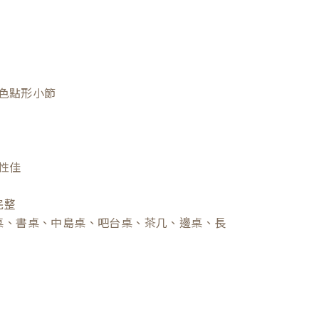
色點形小節
性佳
完整
桌、書桌、中島桌、吧台桌、茶几、邊桌、長