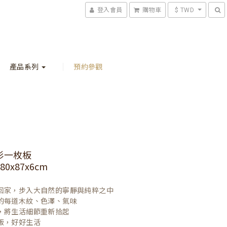
登入會員
購物車
$ TWD
產品系列
預約參觀
杉一枚板
0x87x6cm
回家，步入大自然的寧靜與純粹之中

的每道木紋、色澤、氣味

，將生活細節重新拾起

飯，好好生活
