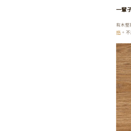
一輩
有木堅
。不
格