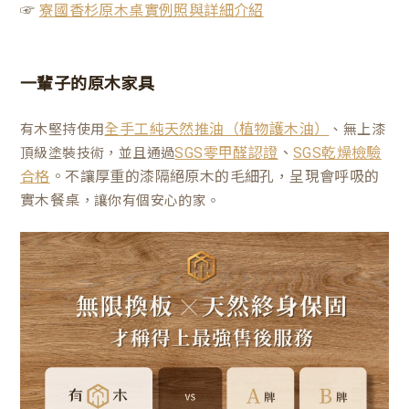
☞
寮國香杉原木桌實例照與詳細介紹
一輩子的原木家具
有木堅持使用
、無上漆
全手工純天然推油（植物護木油）
、
頂級塗裝技術，並且通過
SGS零甲醛認證
SGS乾燥檢驗
。不讓厚重的漆隔絕原木的毛細孔，呈現會呼吸的
合格
實木餐桌
，讓你有個安心的家。