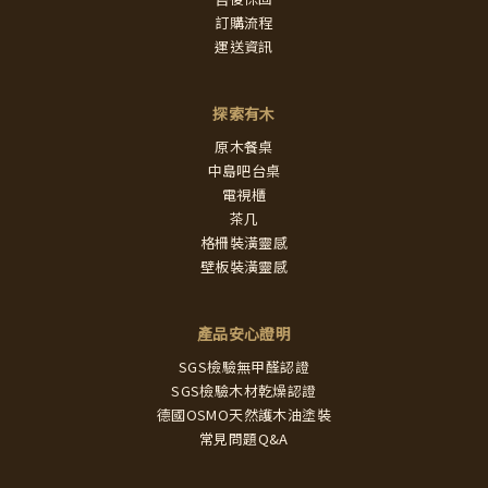
訂購流程
運送資訊
探索有木
原木餐桌
中島吧台桌
電視櫃
茶几
格柵裝潢靈感
壁板裝潢靈感
產品安心證明
SGS檢驗無甲醛認證
SGS檢驗木材乾燥認證
德國OSMO天然護木油塗裝
常見問題Q&A