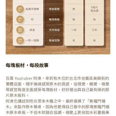
每塊板材，每段故事
百萬 Youtuber 阿滴，來到有木位於台北市信義區吳興街的
實體店面，親手撫摸感受原木的質感，從視覺、觸覺、嗅覺
等感官角度全面感受每塊板材，好好選出與自己最有緣的那
片原木板料。
阿滴也講述到他在眾多木種之中，最終選擇了「索羅門檜
木」來製作原木餐桌，因為他覺得自己看中的那塊索羅門檜
木原木桌板，不但木紋融合協調，視覺上更宛如水彩畫般美