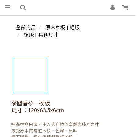
全部商品
原木桌板 | 絕版
絕版 | 其他尺寸
寮國香杉一枚板
尺寸：120x63.5x6cm
把森林搬回家，步入大自然的寧靜與純粹之中

感受原木的每道木紋、色澤、氣味
