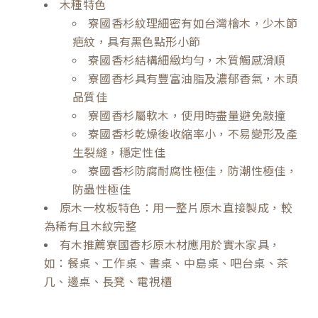
木種特色
寮國香杉紋理細密有如台灣檜木，少木節
疤紋，具有黑色點形小節
寮國香杉結構細緻均勻，木質觸感滑順
寮國香杉具有豐富油脂及濃郁香氣，木頭
品質佳
寮國香杉屬軟木，使用時盡量避免敲撞
寮國香杉乾燥後收縮率小，不易變形及產
生裂縫，穩定性佳
寮國香杉防腐耐腐性極佳，防潮性極佳，
防蟲性極佳
原木一枚板特色：用一整片原木直接製成，較
為稀有且木紋完整
有木推薦寮國香杉原木材應用於實木家具，
如：餐桌、工作桌、書桌、中島桌、吧台桌、茶
几、邊桌、長凳、電視櫃