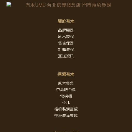
關於有木
品牌願景
原木製程
售後保固
訂購流程
運送資訊
探索有木
原木餐桌
中島吧台桌
電視櫃
茶几
格柵裝潢靈感
壁板裝潢靈感