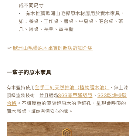
成不同尺寸
有木推薦歐洲山毛櫸原木材應用於實木家具，
如：餐桌、工作桌、書桌、中島桌、吧台桌、茶
几、邊桌、長凳、電視櫃
☞
歐洲山毛櫸原木桌實例照與詳細介紹
一輩子的原木家具
有木堅持使用
、無上漆
全手工純天然推油（植物護木油）
、
頂級塗裝技術，並且通過
SGS零甲醛認證
SGS乾燥檢驗
。不讓厚重的漆隔絕原木的毛細孔，呈現會呼吸的
合格
實木餐桌
，讓你有個安心的家。