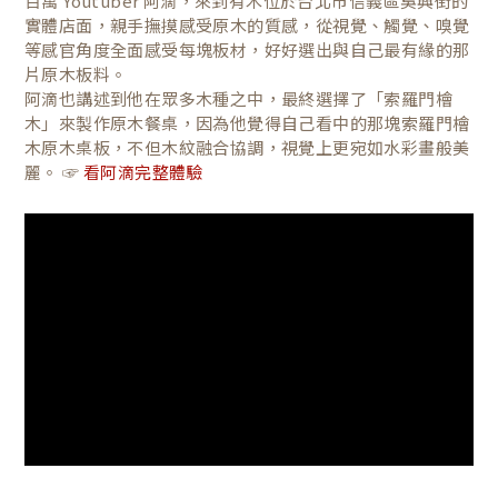
百萬 Youtuber 阿滴，來到有木位於台北市信義區吳興街的
實體店面，親手撫摸感受原木的質感，從視覺、觸覺、嗅覺
等感官角度全面感受每塊板材，好好選出與自己最有緣的那
片原木板料。
阿滴也講述到他在眾多木種之中，最終選擇了「索羅門檜
木」來製作原木餐桌，因為他覺得自己看中的那塊索羅門檜
木原木桌板，不但木紋融合協調，視覺上更宛如水彩畫般美
麗。 ☞
看阿滴完整體驗