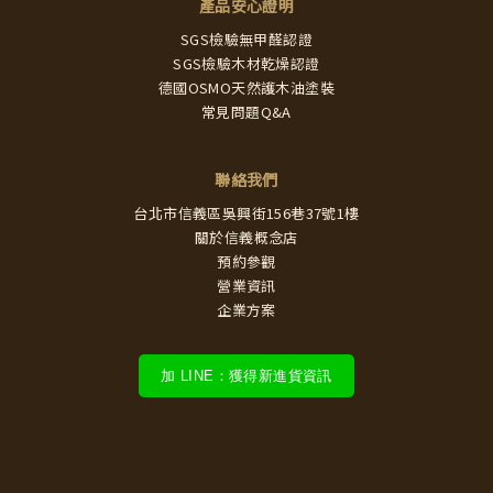
產品安心證明
SGS檢驗無甲醛認證
SGS檢驗木材乾燥認證
德國OSMO天然護木油塗裝
常見問題Q&A
聯絡我們
台北市信義區吳興街156巷37號1樓
關於信義概念店
預約參觀
營業資訊
企業方案
加 LINE：獲得新進貨資訊