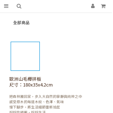
全部商品
歐洲山毛櫸拼板
尺寸：180x35x4.2cm
把森林搬回家，步入大自然的寧靜與純粹之中

感受原木的每道木紋、色澤、氣味

慢下腳步，將生活細節重新拾起

好好吃頓飯，好好生活
