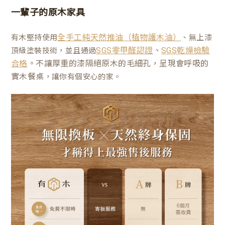
一輩子的原木家具
有木堅持使用
、無上漆
全手工純天然推油（植物護木油）
、
頂級塗裝技術，並且通過
SGS零甲醛認證
SGS乾燥檢驗
。不讓厚重的漆隔絕原木的毛細孔，呈現會呼吸的
合格
實木餐桌
，讓你有個安心的家。