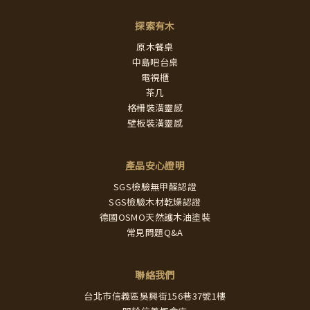
探索有木
原木餐桌
中島吧台桌
電視櫃
茶几
格柵裝潢靈感
壁板裝潢靈感
產品安心證明
SGS檢驗無甲醛認證
SGS檢驗木材乾燥認證
德國OSMO天然護木油塗裝
常見問題Q&A
聯絡我們
台北市信義區吳興街156巷37號1樓