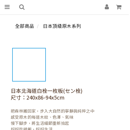
全部商品
日本頂級原木系列
日本北海道白栓一枚板(セン栓)
尺寸：240x86-94x5cm
把森林搬回家，步入大自然的寧靜與純粹之中

感受原木的每道木紋、色澤、氣味

慢下腳步，將生活細節重新拾起

好好吃頓飯，好好生活
