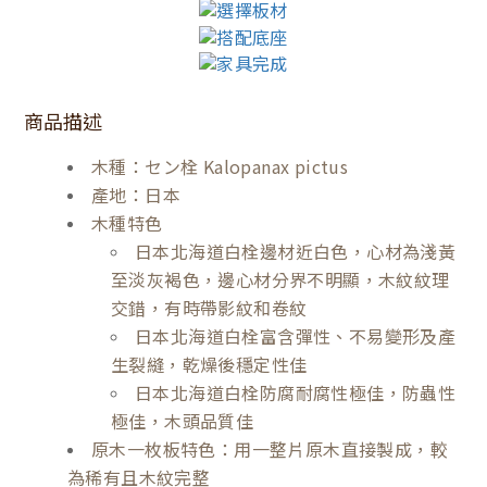
商品描述
木種：セン栓 Kalopanax pictus
產地：日本
木種特色
日本北海道白栓邊材近白色，心材為淺黃
至淡灰褐色，邊心材分界不明顯，木紋紋理
交錯，有時帶影紋和卷紋
日本北海道白栓富含彈性、不易變形及產
生裂縫，乾燥後穩定性佳
日本北海道白栓防腐耐腐性極佳，防蟲性
極佳，木頭品質佳
原木一枚板特色：用一整片原木直接製成，較
為稀有且木紋完整