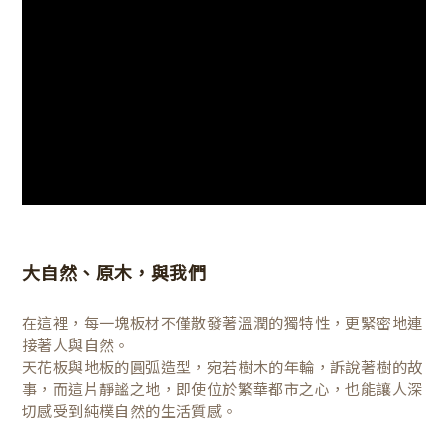
大自然、原木，與我們
在這裡，每一塊板材不僅散發著溫潤的獨特性，更緊密地連
接著人與自然。
天花板與地板的圓弧造型，宛若樹木的年輪，訴說著樹的故
事，而這片靜謐之地，即使位於繁華都市之心，也能讓人深
切感受到純樸自然的生活質感。