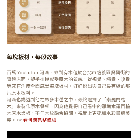
每塊板材，每段故事
百萬 Youtuber 阿滴，來到有木位於台北市信義區吳興街的
實體店面，親手撫摸感受原木的質感，從視覺、觸覺、嗅覺
等感官角度全面感受每塊板材，好好選出與自己最有緣的那
片原木板料。
阿滴也講述到他在眾多木種之中，最終選擇了「索羅門檜
木」來製作原木餐桌，因為他覺得自己看中的那塊索羅門檜
木原木桌板，不但木紋融合協調，視覺上更宛如水彩畫般美
麗。 ☞
看阿滴完整體驗