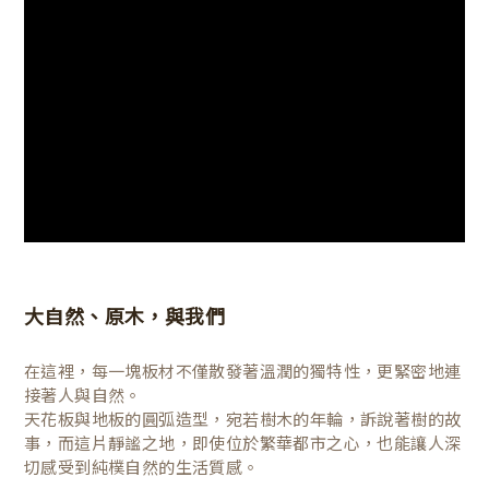
大自然、原木，與我們
在這裡，每一塊板材不僅散發著溫潤的獨特性，更緊密地連
接著人與自然。
天花板與地板的圓弧造型，宛若樹木的年輪，訴說著樹的故
事，而這片靜謐之地，即使位於繁華都市之心，也能讓人深
切感受到純樸自然的生活質感。