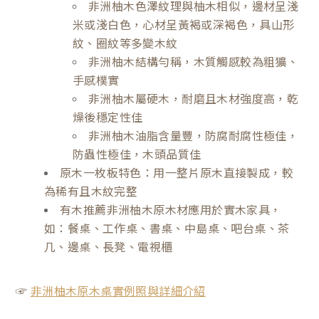
非洲柚木色澤紋理與柚木相似，邊材呈淺
米或淺白色，心材呈黃褐或深褐色，具山形
紋、圈紋等多變木紋
非洲柚木結構勻稱，木質觸感較為粗獷、
手感樸實
非洲柚木屬硬木，耐磨且木材強度高，乾
燥後穩定性佳
非洲柚木油脂含量豐，防腐耐腐性極佳，
防蟲性極佳，木頭品質佳
原木一枚板特色：用一整片原木直接製成，較
為稀有且木紋完整
有木推薦非洲柚木原木材應用於實木家具，
如：餐桌、工作桌、書桌、中島桌、吧台桌、茶
几、邊桌、長凳、電視櫃
☞
非洲柚木原木桌實例照與詳細介紹