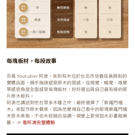
每塊板材，每段故事
百萬 Youtuber 阿滴，來到有木位於台北市信義區吳興街的
實體店面，親手撫摸感受原木的質感，從視覺、觸覺、嗅覺
等感官角度全面感受每塊板材，好好選出與自己最有緣的那
片原木板料。
阿滴也講述到他在眾多木種之中，最終選擇了「索羅門檜
木」來製作原木餐桌，因為他覺得自己看中的那塊索羅門檜
木原木桌板，不但木紋融合協調，視覺上更宛如水彩畫般美
麗。 ☞
看阿滴完整體驗