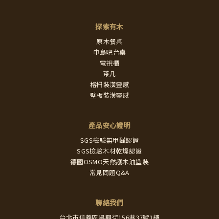
探索有木
原木餐桌
中島吧台桌
電視櫃
茶几
格柵裝潢靈感
壁板裝潢靈感
產品安心證明
SGS檢驗無甲醛認證
SGS檢驗木材乾燥認證
德國OSMO天然護木油塗裝
常見問題Q&A
聯絡我們
台北市信義區吳興街156巷37號1樓