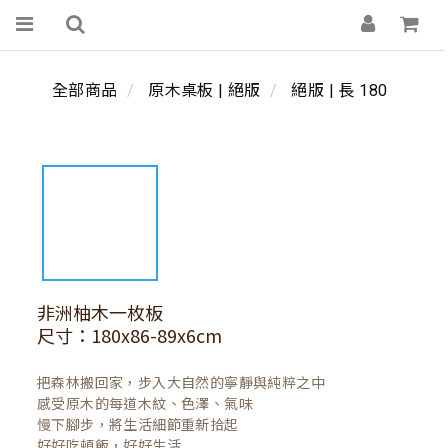
全部商品
原木桌板 | 絕版
絕版 | 長 180
非洲柚木一枚板
尺寸：180x86-89x6cm
把森林搬回家，步入大自然的寧靜與純粹之中

感受原木的每道木紋、色澤、氣味

慢下腳步，將生活細節重新拾起

好好吃頓飯，好好生活
