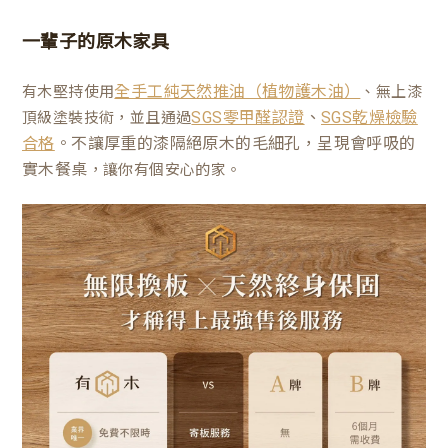
一輩子的原木家具
有木堅持使用
、無上漆
全手工純天然推油（植物護木油）
、
頂級塗裝技術，並且通過
SGS零甲醛認證
SGS乾燥檢驗
。不讓厚重的漆隔絕原木的毛細孔，呈現會呼吸的
合格
實木餐桌
，讓你有個安心的家。