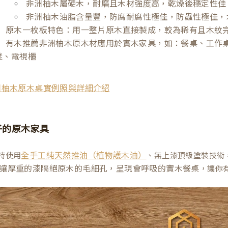
非洲柚木屬硬木，耐磨且木材強度高，乾燥後穩定性佳
非洲柚木油脂含量豐，防腐耐腐性極佳，防蟲性極佳，
原木一枚板特色：用一整片原木直接製成，較為稀有且木紋
有木推薦非洲柚木原木材應用於實木家具，如：餐桌、工作
凳、電視櫃
洲柚木原木桌實例照與詳細介紹
子的原木家具
持使用
、無上漆頂級塗裝技術
全手工純天然推油（植物護木油）
讓厚重的漆隔絕原木的毛細孔，呈現會呼吸的實木餐桌
，讓你