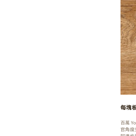
每塊
百萬 
官角度
阿滴也