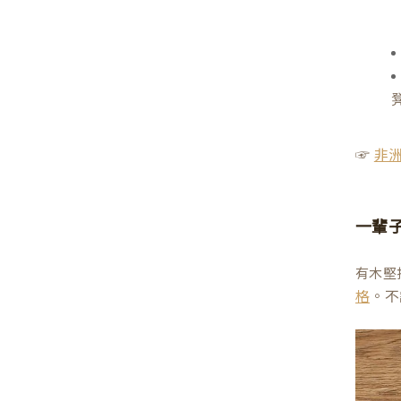
☞
非
一輩
有木堅
。不
格