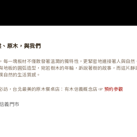
然、原木，與我們
，每一塊板材不僅散發著溫潤的獨特性，更緊密地連接著人與自然
與地板的圓弧造型，宛若樹木的年輪，訴說著樹的故事，而這片靜
樸自然的生活質感。
必訪，台北最美的原木餐桌店：有木信義概念店 ☞
預約參觀