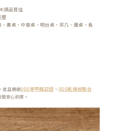
木頭品質佳
完整
桌、書桌、中島桌、吧台桌、茶几、邊桌、長
、
，並且通過
SGS零甲醛認證
SGS乾燥檢驗合
有個安心的家。