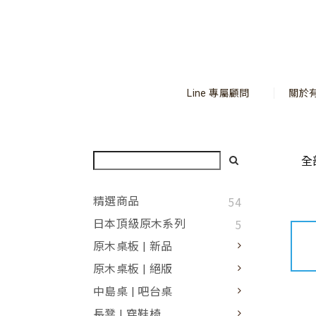
Line 專屬顧問
關於
全
54
精選商品
5
日本頂級原木系列
原木桌板 | 新品
原木桌板 | 絕版
中島桌 | 吧台桌
長凳 | 穿鞋椅