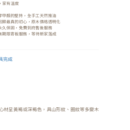
，家有溫度

| 零甲醛的堅持，全手工天然推油
| 回歸最真的初心，原木價格透明化
| 永久保固，免費到府售後服務
| 無期限寄板服務，等待新家落成
心材呈黃褐或深褐色，具山形紋、圈紋等多變木