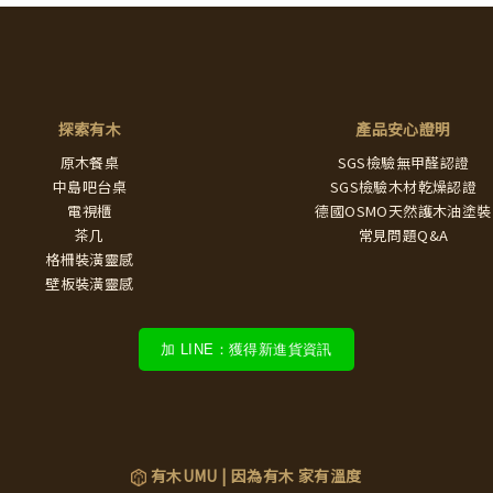
探索有木
產品安心證明
原木餐桌
SGS檢驗無甲醛認證
中島吧台桌
SGS檢驗木材乾燥認證
電視櫃
德國OSMO天然護木油塗裝
茶几
常見問題Q&A
格柵裝潢靈感
壁板裝潢靈感
加 LINE：獲得新進貨資訊
有木UMU | 因為有木 家有溫度