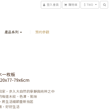
登入會員
購物車
$ TWD
產品系列
預約參觀
木一枚板
0x77-79x6cm
回家，步入大自然的寧靜與純粹之中

的每道木紋、色澤、氣味

，將生活細節重新拾起

飯，好好生活
