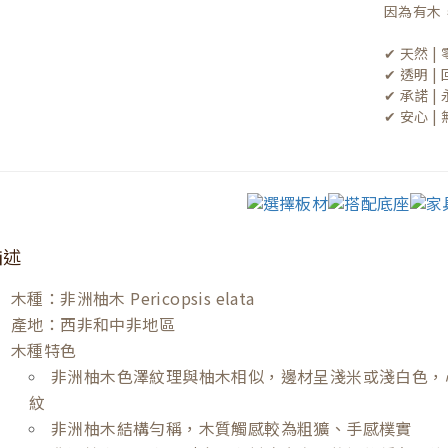
因為有木
✔ 天然 
✔ 透明 
✔ 承諾 
✔ 安心 
描述
木種：非洲柚木 Pericopsis elata
產地：西非和中非地區
木種特色
非洲柚木色澤紋理與柚木相似，邊材呈淺米或淺白色，
紋
非洲柚木結構勻稱，木質觸感較為粗獷、手感樸實