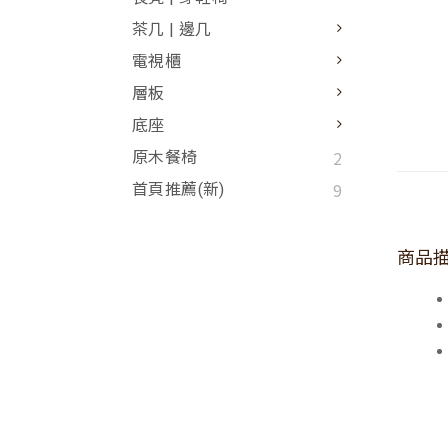
茶几 | 邊几
電視櫃
層板
底座
2
原木餐椅
9
首頁推薦(新)
商品