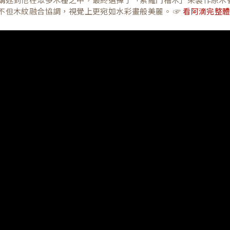
不但木紋融合協調，視覺上更宛如水彩畫般美麗。 ☞
看阿滴完整