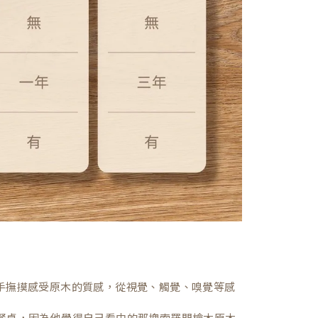
，親手撫摸感受原木的質感，從視覺、觸覺、嗅覺等感
餐桌，因為他覺得自己看中的那塊索羅門檜木原木