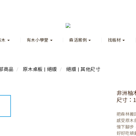
有木
有木小學堂
森活案例
找板材
部商品
原木桌板 | 絕版
絕版 | 其他尺寸
非洲柚
尺寸：12
把森林搬
感受原木
慢下腳步
好好吃頓