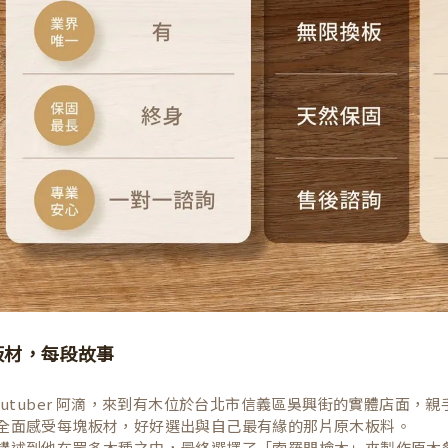
板材，每段故事
Youtuber 阿滴，來到有木位於台北市信義區吳興街的實體店面
全面感受每塊板材，好好選出與自己最有緣的那片原木板料。
講述到他在眾多木種之中，最終選擇了「索羅門檜木」來製作原木