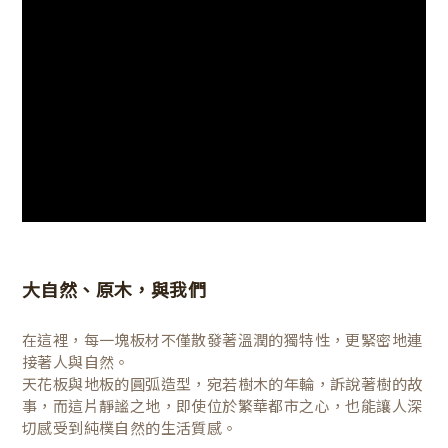
大自然、原木，與我們
在這裡，每一塊板材不僅散發著溫潤的獨特性，更緊密地連
接著人與自然。
天花板與地板的圓弧造型，宛若樹木的年輪，訴說著樹的故
事，而這片靜謐之地，即使位於繁華都市之心，也能讓人深
切感受到純樸自然的生活質感。