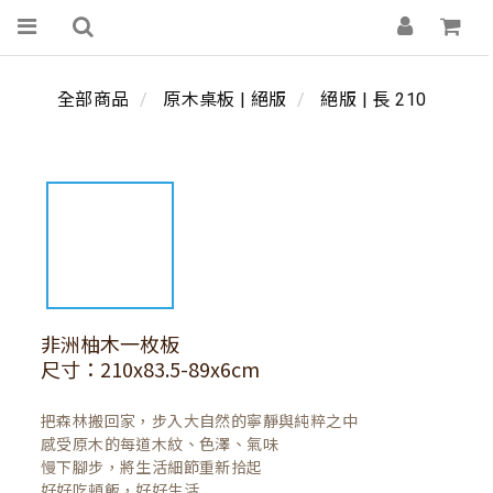
全部商品
原木桌板 | 絕版
絕版 | 長 210
非洲柚木一枚板
尺寸：210x83.5-89x6cm
把森林搬回家，步入大自然的寧靜與純粹之中

感受原木的每道木紋、色澤、氣味

慢下腳步，將生活細節重新拾起

好好吃頓飯，好好生活
