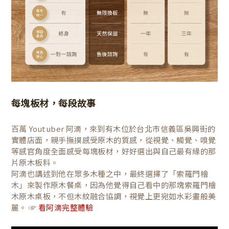
每塊板材，每段故事
百萬 Youtuber 阿滴，來到有木位於台北市信義區吳興街的
實體店面，親手撫摸感受原木的質感，從視覺、觸覺、嗅覺
等感官角度全面感受每塊板材，好好選出與自己最有緣的那
片原木板料。
阿滴也講述到他在眾多木種之中，最終選擇了「索羅門檜
木」來製作原木餐桌，因為他覺得自己看中的那塊索羅門檜
木原木桌板，不但木紋融合協調，視覺上更宛如水彩畫般美
麗。 ☞
看阿滴完整體驗