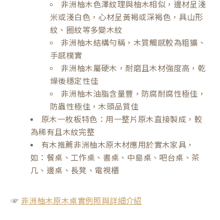
非洲柚木色澤紋理與柚木相似，邊材呈淺
米或淺白色，心材呈黃褐或深褐色，具山形
紋、圈紋等多變木紋
非洲柚木結構勻稱，木質觸感較為粗獷、
手感樸實
非洲柚木屬硬木，耐磨且木材強度高，乾
燥後穩定性佳
非洲柚木油脂含量豐，防腐耐腐性極佳，
防蟲性極佳，木頭品質佳
原木一枚板特色：用一整片原木直接製成，較
為稀有且木紋完整
有木推薦非洲柚木原木材應用於實木家具，
如：餐桌、工作桌、書桌、中島桌、吧台桌、茶
几、邊桌、長凳、電視櫃
☞
非洲柚木原木桌實例照與詳細介紹