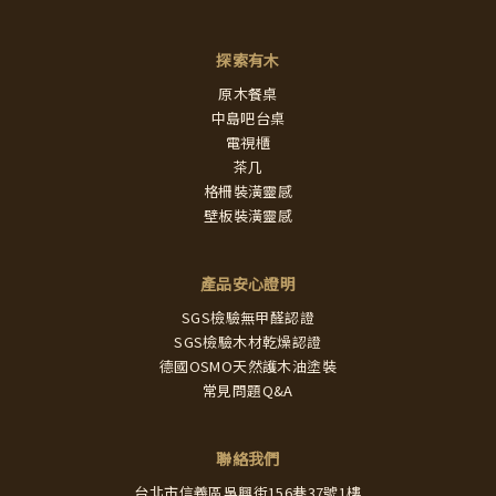
探索有木
原木餐桌
中島吧台桌
電視櫃
茶几
格柵裝潢靈感
壁板裝潢靈感
產品安心證明
SGS檢驗無甲醛認證
SGS檢驗木材乾燥認證
德國OSMO天然護木油塗裝
常見問題Q&A
聯絡我們
台北市信義區吳興街156巷37號1樓