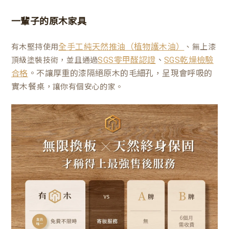
一輩子的原木家具
有木堅持使用
、無上漆
全手工純天然推油（植物護木油）
、
頂級塗裝技術，並且通過
SGS零甲醛認證
SGS乾燥檢驗
。不讓厚重的漆隔絕原木的毛細孔，呈現會呼吸的
合格
實木餐桌
，讓你有個安心的家。