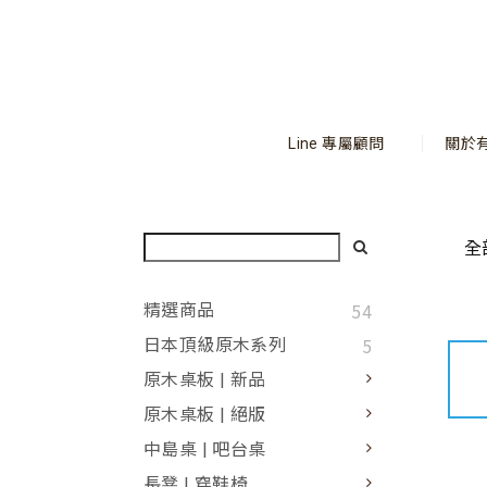
Line 專屬顧問
關於
全
54
精選商品
5
日本頂級原木系列
原木桌板 | 新品
原木桌板 | 絕版
中島桌 | 吧台桌
長凳 | 穿鞋椅