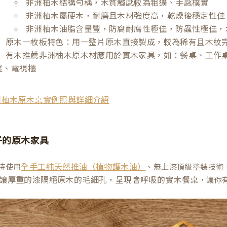
非洲柚木結構勻稱，木質觸感較為粗獷、手感樸實
非洲柚木屬硬木，耐磨且木材強度高，乾燥後穩定性佳
非洲柚木油脂含量豐，防腐耐腐性極佳，防蟲性極佳，
原木一枚板特色：用一整片原木直接製成，較為稀有且木紋
有木推薦非洲柚木原木材應用於實木家具，如：餐桌、工作
凳、電視櫃
洲柚木原木桌實例照與詳細介紹
子的原木家具
持使用
、無上漆頂級塗裝技術
全手工純天然推油（植物護木油）
讓厚重的漆隔絕原木的毛細孔，呈現會呼吸的實木餐桌
，讓你