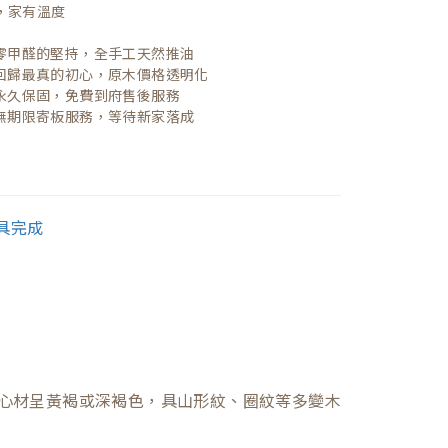
，家有溫度

| 零甲醛的堅持，全手工天然推油
| 回歸最真的初心，原木價格透明化
| 永久保固，免費到府售後服務
| 無期限寄板服務，等待新家落成
心材呈黃褐或深褐色，具山形紋、圈紋等多變木