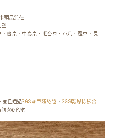
木頭品質佳
完整
桌、書桌、中島桌、吧台桌、茶几、邊桌、長
、
，並且通過
SGS零甲醛認證
SGS乾燥檢驗合
有個安心的家。