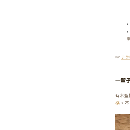
☞
非
一輩
有木堅
。不
格