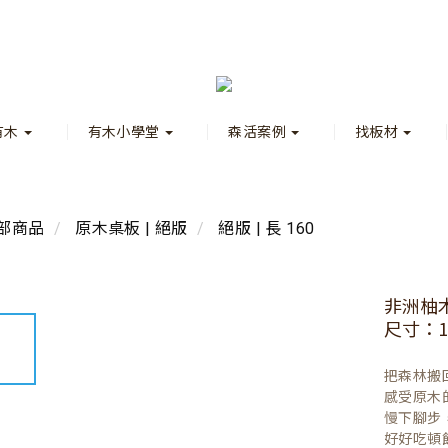
有木
有木小學堂
森活案例
找板材
部商品
原木桌板 | 絕版
絕版 | 長 160
非洲柚
尺寸：160
把森林搬
感受原木
慢下腳步
好好吃頓