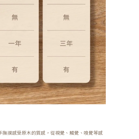
，親手撫摸感受原木的質感，從視覺、觸覺、嗅覺等感