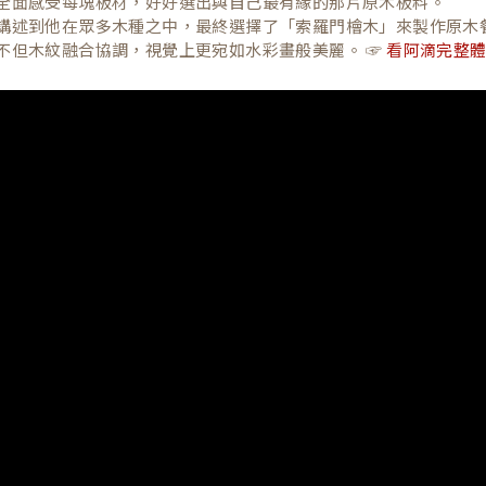
全面感受每塊板材，好好選出與自己最有緣的那片原木板料。
講述到他在眾多木種之中，最終選擇了「索羅門檜木」來製作原木
不但木紋融合協調，視覺上更宛如水彩畫般美麗。 ☞
看阿滴完整