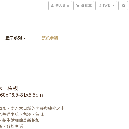
登入會員
購物車
$ TWD
產品系列
預約參觀
木一枚板
x76.5-81x5.5cm
回家，步入大自然的寧靜與純粹之中

的每道木紋、色澤、氣味

，將生活細節重新拾起

飯，好好生活
