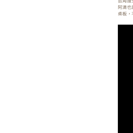
官角度
阿滴也
桌板，