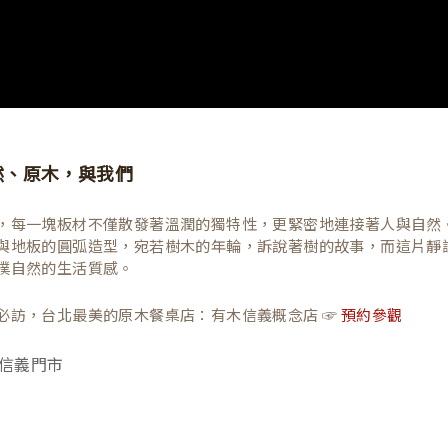
然、原木，與我們
，每一塊板材不僅散發著溫潤的獨特性，更緊密地連接著人與自然
與地板的圓弧造型，宛若樹木的年輪，訴說著樹的故事，而這片靜
樸自然的生活質感。
必訪，台北最美的原木餐桌店：有木信義概念店 ☞
預約參觀