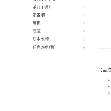
茶几 | 邊几
電視櫃
層板
底座
2
原木餐椅
9
首頁推薦(新)
商品