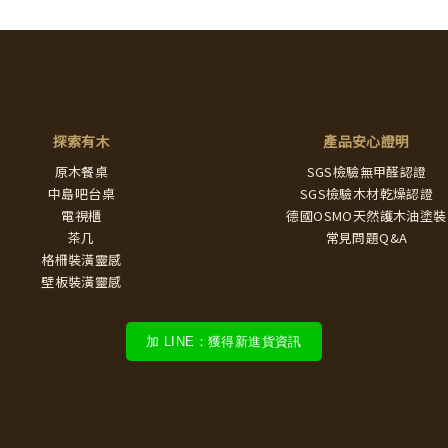
探索有木
產品安心證明
原木餐桌
SGS檢驗無甲醛認證
中島吧台桌
SGS檢驗木材乾燥認證
電視櫃
德國OSMO天然護木油塗裝
茶几
常見問題Q&A
格柵裝潢靈感
壁板裝潢靈感
加 LINE：獲得新進貨資訊