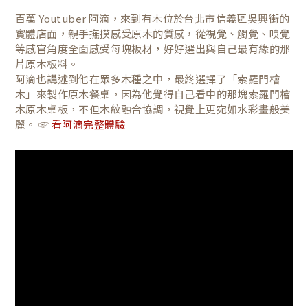
百萬 Youtuber 阿滴，來到有木位於台北市信義區吳興街的
實體店面，親手撫摸感受原木的質感，從視覺、觸覺、嗅覺
等感官角度全面感受每塊板材，好好選出與自己最有緣的那
片原木板料。
阿滴也講述到他在眾多木種之中，最終選擇了「索羅門檜
木」來製作原木餐桌，因為他覺得自己看中的那塊索羅門檜
木原木桌板，不但木紋融合協調，視覺上更宛如水彩畫般美
麗。 ☞
看阿滴完整體驗