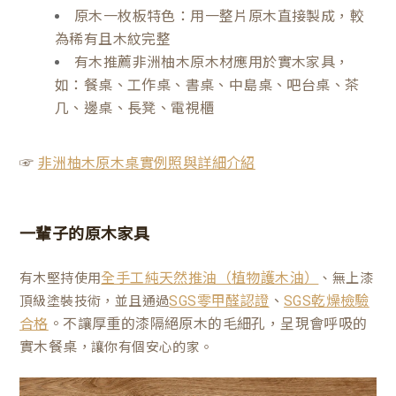
原木一枚板特色：用一整片原木直接製成，較
為稀有且木紋完整
有木推薦非洲柚木原木材應用於實木家具，
如：餐桌、工作桌、書桌、中島桌、吧台桌、茶
几、邊桌、長凳、電視櫃
☞
非洲柚木原木桌實例照與詳細介紹
一輩子的原木家具
有木堅持使用
、無上漆
全手工純天然推油（植物護木油）
、
頂級塗裝技術，並且通過
SGS零甲醛認證
SGS乾燥檢驗
。不讓厚重的漆隔絕原木的毛細孔，呈現會呼吸的
合格
實木餐桌
，讓你有個安心的家。