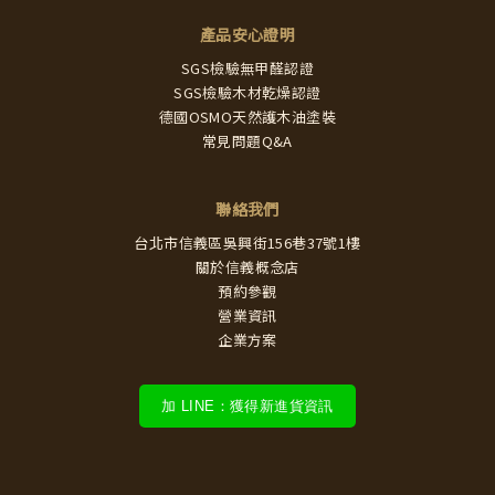
產品安心證明
SGS檢驗無甲醛認證
SGS檢驗木材乾燥認證
德國OSMO天然護木油塗裝
常見問題Q&A
聯絡我們
台北市信義區吳興街156巷37號1樓
關於信義概念店
預約參觀
營業資訊
企業方案
加 LINE：獲得新進貨資訊