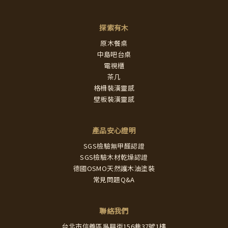
探索有木
原木餐桌
中島吧台桌
電視櫃
茶几
格柵裝潢靈感
壁板裝潢靈感
產品安心證明
SGS檢驗無甲醛認證
SGS檢驗木材乾燥認證
德國OSMO天然護木油塗裝
常見問題Q&A
聯絡我們
台北市信義區吳興街156巷37號1樓