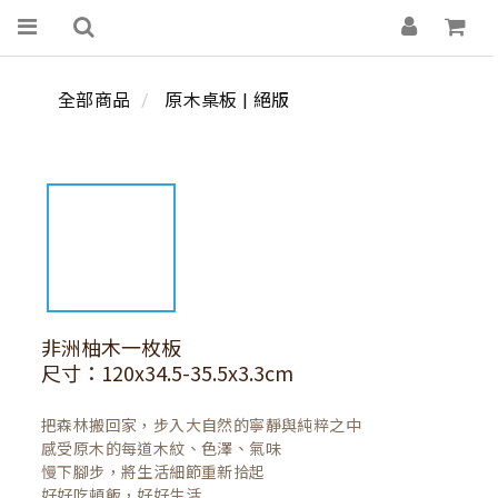
全部商品
原木桌板 | 絕版
非洲柚木一枚板
尺寸：120x34.5-35.5x3.3cm
把森林搬回家，步入大自然的寧靜與純粹之中

感受原木的每道木紋、色澤、氣味

慢下腳步，將生活細節重新拾起

好好吃頓飯，好好生活
