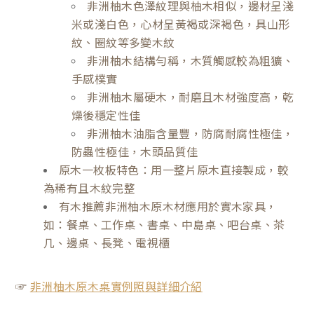
非洲柚木色澤紋理與柚木相似，邊材呈淺
米或淺白色，心材呈黃褐或深褐色，具山形
紋、圈紋等多變木紋
非洲柚木結構勻稱，木質觸感較為粗獷、
手感樸實
非洲柚木屬硬木，耐磨且木材強度高，乾
燥後穩定性佳
非洲柚木油脂含量豐，防腐耐腐性極佳，
防蟲性極佳，木頭品質佳
原木一枚板特色：用一整片原木直接製成，較
為稀有且木紋完整
有木推薦非洲柚木原木材應用於實木家具，
如：餐桌、工作桌、書桌、中島桌、吧台桌、茶
几、邊桌、長凳、電視櫃
☞
非洲柚木原木桌實例照與詳細介紹