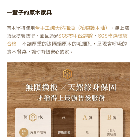
一輩子的原木家具
有木堅持使用
、無上漆
全手工純天然推油（植物護木油）
、
頂級塗裝技術，並且通過
SGS零甲醛認證
SGS乾燥檢驗
。不讓厚重的漆隔絕原木的毛細孔，呈現會呼吸的
合格
實木餐桌
，讓你有個安心的家。