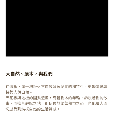
大自然、原木，與我們
在這裡，每一塊板材不僅散發著溫潤的獨特性，更緊密地連
接著人與自然。
天花板與地板的圓弧造型，宛若樹木的年輪，訴說著樹的故
事，而這片靜謐之地，即使位於繁華都市之心，也能讓人深
切感受到純樸自然的生活質感。