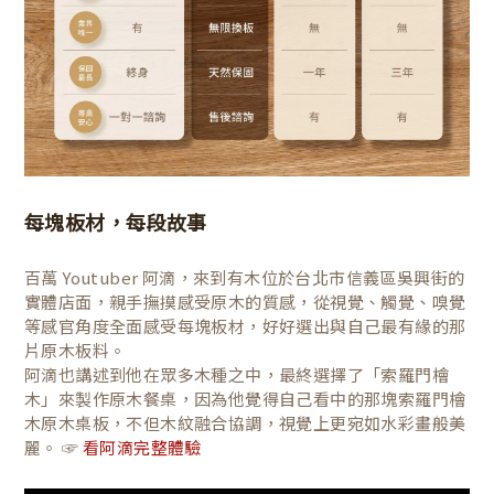
每塊板材，每段故事
百萬 Youtuber 阿滴，來到有木位於台北市信義區吳興街的
實體店面，親手撫摸感受原木的質感，從視覺、觸覺、嗅覺
等感官角度全面感受每塊板材，好好選出與自己最有緣的那
片原木板料。
阿滴也講述到他在眾多木種之中，最終選擇了「索羅門檜
木」來製作原木餐桌，因為他覺得自己看中的那塊索羅門檜
木原木桌板，不但木紋融合協調，視覺上更宛如水彩畫般美
麗。 ☞
看阿滴完整體驗