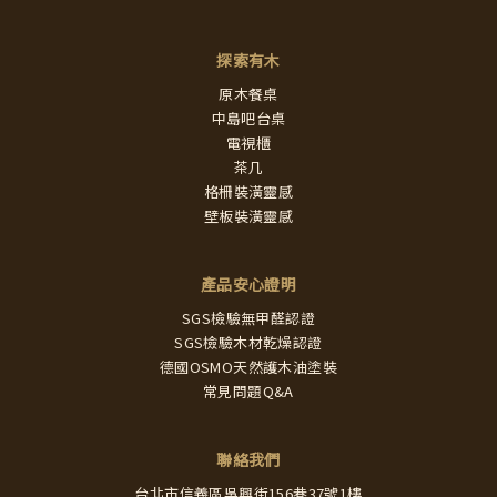
探索有木
原木餐桌
中島吧台桌
電視櫃
茶几
格柵裝潢靈感
壁板裝潢靈感
產品安心證明
SGS檢驗無甲醛認證
SGS檢驗木材乾燥認證
德國OSMO天然護木油塗裝
常見問題Q&A
聯絡我們
台北市信義區吳興街156巷37號1樓