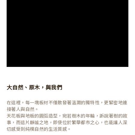
大自然、原木，與我們
在這裡，每一塊板材不僅散發著溫潤的獨特性，更緊密地連
接著人與自然。
天花板與地板的圓弧造型，宛若樹木的年輪，訴說著樹的故
事，而這片靜謐之地，即使位於繁華都市之心，也能讓人深
切感受到純樸自然的生活質感。