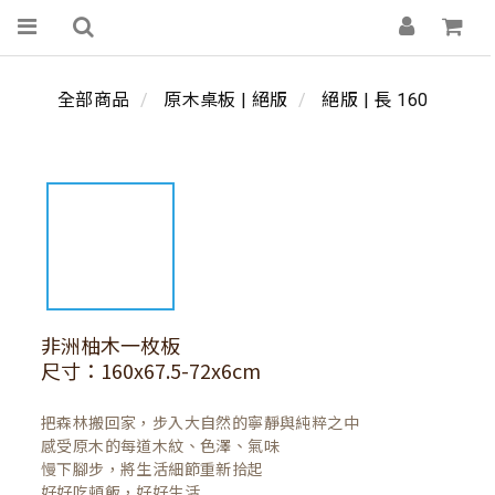
全部商品
原木桌板 | 絕版
絕版 | 長 160
非洲柚木一枚板
尺寸：160x67.5-72x6cm
把森林搬回家，步入大自然的寧靜與純粹之中

感受原木的每道木紋、色澤、氣味

慢下腳步，將生活細節重新拾起

好好吃頓飯，好好生活
