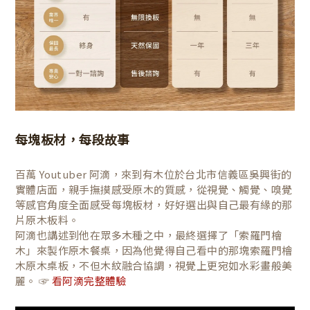
每塊板材，每段故事
百萬 Youtuber 阿滴，來到有木位於台北市信義區吳興街的
實體店面，親手撫摸感受原木的質感，從視覺、觸覺、嗅覺
等感官角度全面感受每塊板材，好好選出與自己最有緣的那
片原木板料。
阿滴也講述到他在眾多木種之中，最終選擇了「索羅門檜
木」來製作原木餐桌，因為他覺得自己看中的那塊索羅門檜
木原木桌板，不但木紋融合協調，視覺上更宛如水彩畫般美
麗。 ☞
看阿滴完整體驗