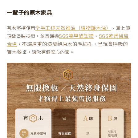
一輩子的原木家具
有木堅持使用
、無上漆
全手工純天然推油（植物護木油）
、
頂級塗裝技術，並且通過
SGS零甲醛認證
SGS乾燥檢驗
。不讓厚重的漆隔絕原木的毛細孔，呈現會呼吸的
合格
實木餐桌
，讓你有個安心的家。