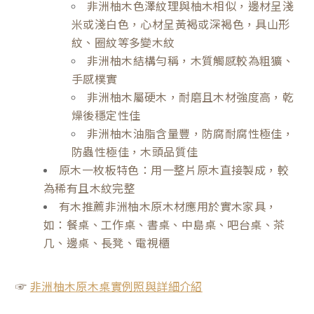
非洲柚木色澤紋理與柚木相似，邊材呈淺
米或淺白色，心材呈黃褐或深褐色，具山形
紋、圈紋等多變木紋
非洲柚木結構勻稱，木質觸感較為粗獷、
手感樸實
非洲柚木屬硬木，耐磨且木材強度高，乾
燥後穩定性佳
非洲柚木油脂含量豐，防腐耐腐性極佳，
防蟲性極佳，木頭品質佳
原木一枚板特色：用一整片原木直接製成，較
為稀有且木紋完整
有木推薦非洲柚木原木材應用於實木家具，
如：餐桌、工作桌、書桌、中島桌、吧台桌、茶
几、邊桌、長凳、電視櫃
☞
非洲柚木原木桌實例照與詳細介紹