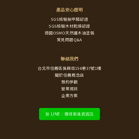
產品安心證明
SGS檢驗無甲醛認證
SGS檢驗木材乾燥認證
德國OSMO天然護木油塗裝
常見問題Q&A
聯絡我們
台北市信義區吳興街156巷37號1樓
關於信義概念店
預約參觀
營業資訊
企業方案
加 LINE：獲得新進貨資訊