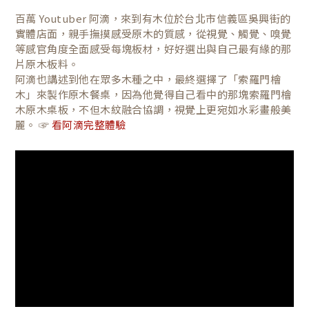
百萬 Youtuber 阿滴，來到有木位於台北市信義區吳興街的
實體店面，親手撫摸感受原木的質感，從視覺、觸覺、嗅覺
等感官角度全面感受每塊板材，好好選出與自己最有緣的那
片原木板料。
阿滴也講述到他在眾多木種之中，最終選擇了「索羅門檜
木」來製作原木餐桌，因為他覺得自己看中的那塊索羅門檜
木原木桌板，不但木紋融合協調，視覺上更宛如水彩畫般美
麗。 ☞
看阿滴完整體驗