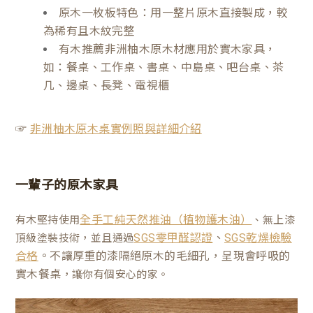
原木一枚板特色：用一整片原木直接製成，較
為稀有且木紋完整
有木推薦非洲柚木原木材應用於實木家具，
如：餐桌、工作桌、書桌、中島桌、吧台桌、茶
几、邊桌、長凳、電視櫃
☞
非洲柚木原木桌實例照與詳細介紹
一輩子的原木家具
有木堅持使用
、無上漆
全手工純天然推油（植物護木油）
、
頂級塗裝技術，並且通過
SGS零甲醛認證
SGS乾燥檢驗
。不讓厚重的漆隔絕原木的毛細孔，呈現會呼吸的
合格
實木餐桌
，讓你有個安心的家。