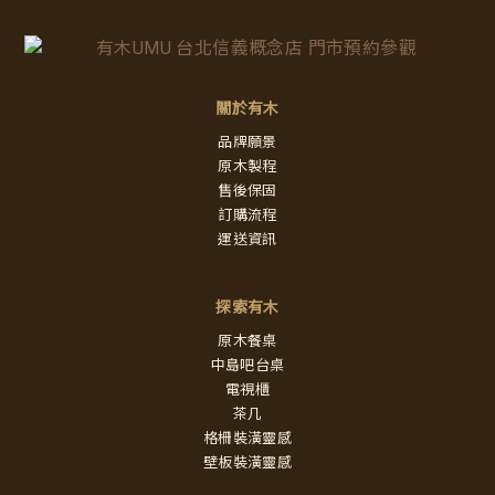
關於有木
品牌願景
原木製程
售後保固
訂購流程
運送資訊
探索有木
原木餐桌
中島吧台桌
電視櫃
茶几
格柵裝潢靈感
壁板裝潢靈感