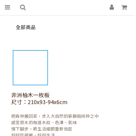
全部商品
非洲柚木一枚板
尺寸：210x93-94x6cm
把森林搬回家，步入大自然的寧靜與純粹之中

感受原木的每道木紋、色澤、氣味

慢下腳步，將生活細節重新拾起

好好吃頓飯，好好生活
