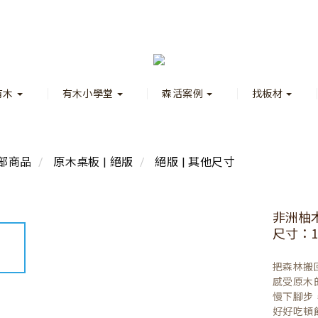
有木
有木小學堂
森活案例
找板材
部商品
原木桌板 | 絕版
絕版 | 其他尺寸
非洲柚
尺寸：120
把森林搬
感受原木
慢下腳步
好好吃頓