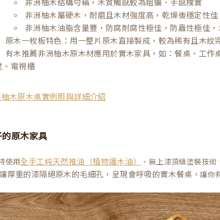
非洲柚木結構勻稱，木質觸感較為粗獷、手感樸實
非洲柚木屬硬木，耐磨且木材強度高，乾燥後穩定性佳
非洲柚木油脂含量豐，防腐耐腐性極佳，防蟲性極佳，
原木一枚板特色：用一整片原木直接製成，較為稀有且木紋
有木推薦非洲柚木原木材應用於實木家具，如：餐桌、工作
凳、電視櫃
洲柚木原木桌實例照與詳細介紹
子的原木家具
持使用
、無上漆頂級塗裝技術
全手工純天然推油（植物護木油）
讓厚重的漆隔絕原木的毛細孔，呈現會呼吸的實木餐桌
，讓你