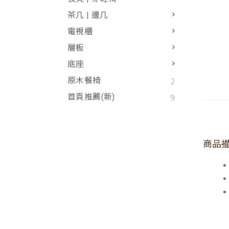
茶几 | 邊几
電視櫃
層板
底座
2
原木餐椅
9
首頁推薦(新)
商品