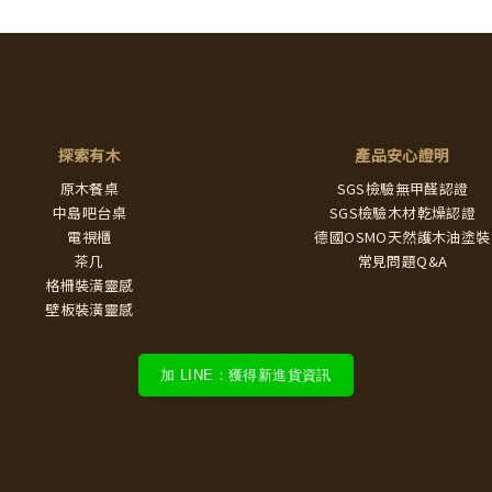
探索有木
產品安心證明
原木餐桌
SGS檢驗無甲醛認證
中島吧台桌
SGS檢驗木材乾燥認證
電視櫃
德國OSMO天然護木油塗裝
茶几
常見問題Q&A
格柵裝潢靈感
壁板裝潢靈感
加 LINE：獲得新進貨資訊