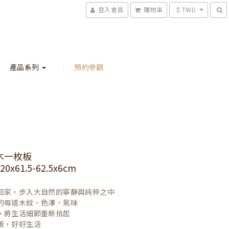
登入會員
購物車
$ TWD
產品系列
預約參觀
木一枚板
x61.5-62.5x6cm
回家，步入大自然的寧靜與純粹之中

的每道木紋、色澤、氣味

，將生活細節重新拾起

飯，好好生活
