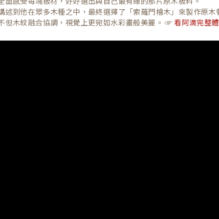
全面感受每塊板材，好好選出與自己最有緣的那片原木板料。
講述到他在眾多木種之中，最終選擇了「索羅門檜木」來製作原木
不但木紋融合協調，視覺上更宛如水彩畫般美麗。 ☞
看阿滴完整