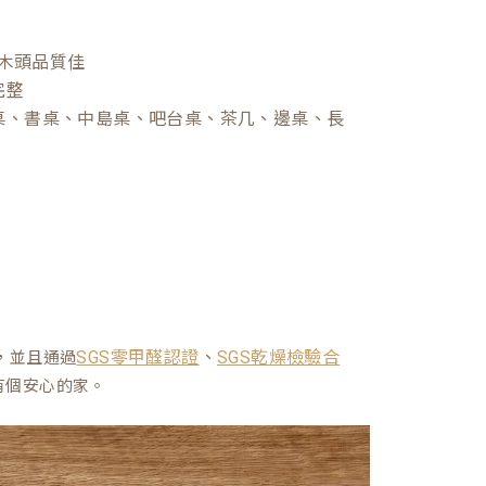
木頭品質佳
完整
桌、書桌、中島桌、吧台桌、茶几、邊桌、長
、
，並且通過
SGS零甲醛認證
SGS乾燥檢驗合
有個安心的家。