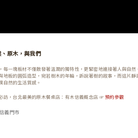
然、原木，與我們
，每一塊板材不僅散發著溫潤的獨特性，更緊密地連接著人與自然
與地板的圓弧造型，宛若樹木的年輪，訴說著樹的故事，而這片靜
樸自然的生活質感。
必訪，台北最美的原木餐桌店：有木信義概念店 ☞
預約參觀