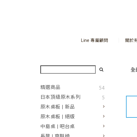
Line 專屬顧問
關於
全
54
精選商品
5
日本頂級原木系列
原木桌板 | 新品
原木桌板 | 絕版
中島桌 | 吧台桌
長凳 | 穿鞋椅