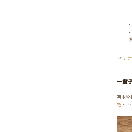
☞
非
一輩
有木堅
。不
格