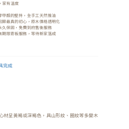
，家有溫度

| 零甲醛的堅持，全手工天然推油
| 回歸最真的初心，原木價格透明化
| 永久保固，免費到府售後服務
| 無期限寄板服務，等待新家落成
心材呈黃褐或深褐色，具山形紋、圈紋等多變木