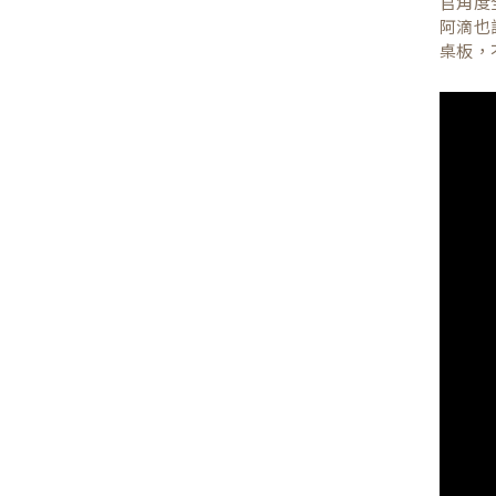
官角度
阿滴也
桌板，