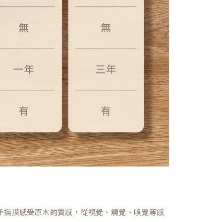
，親手撫摸感受原木的質感，從視覺、觸覺、嗅覺等感