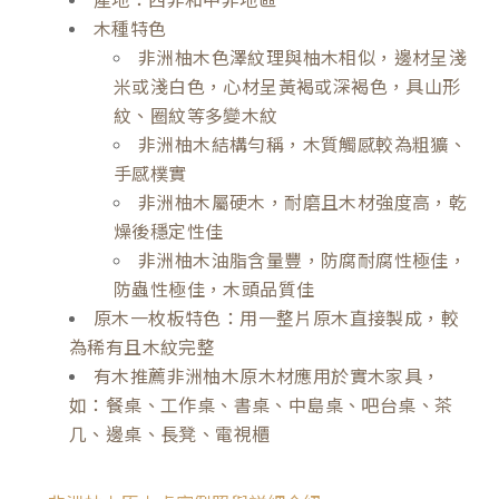
木種特色
非洲柚木色澤紋理與柚木相似，邊材呈淺
米或淺白色，心材呈黃褐或深褐色，具山形
紋、圈紋等多變木紋
非洲柚木結構勻稱，木質觸感較為粗獷、
手感樸實
非洲柚木屬硬木，耐磨且木材強度高，乾
燥後穩定性佳
非洲柚木油脂含量豐，防腐耐腐性極佳，
防蟲性極佳，木頭品質佳
原木一枚板特色：用一整片原木直接製成，較
為稀有且木紋完整
有木推薦非洲柚木原木材應用於實木家具，
如：餐桌、工作桌、書桌、中島桌、吧台桌、茶
几、邊桌、長凳、電視櫃