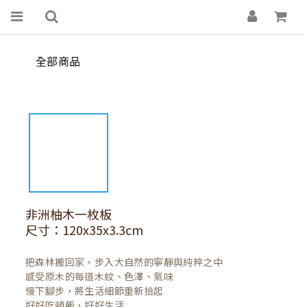
全部商品
非洲柚木一枚板
尺寸：120x35x3.3cm
把森林搬回家，步入大自然的寧靜與純粹之中

感受原木的每道木紋、色澤、氣味

慢下腳步，將生活細節重新拾起

好好吃頓飯，好好生活
