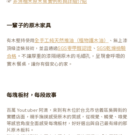
☞
非洲柚木原木桌實例照與詳細介紹
一輩子的原木家具
有木堅持使用
、無上漆
全手工純天然推油（植物護木油）
、
頂級塗裝技術，並且通過
SGS零甲醛認證
SGS乾燥檢驗
。不讓厚重的漆隔絕原木的毛細孔，呈現會呼吸的
合格
實木餐桌
，讓你有個安心的家。
每塊板材，每段故事
百萬 Youtuber 阿滴，來到有木位於台北市信義區吳興街的
實體店面，親手撫摸感受原木的質感，從視覺、觸覺、嗅覺
等感官角度全面感受每塊板材，好好選出與自己最有緣的那
片原木板料。