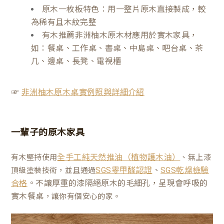
原木一枚板特色：用一整片原木直接製成，較
為稀有且木紋完整
有木推薦非洲柚木原木材應用於實木家具，
如：餐桌、工作桌、書桌、中島桌、吧台桌、茶
几、邊桌、長凳、電視櫃
☞
非洲柚木原木桌實例照與詳細介紹
一輩子的原木家具
有木堅持使用
、無上漆
全手工純天然推油（植物護木油）
、
頂級塗裝技術，並且通過
SGS零甲醛認證
SGS乾燥檢驗
。不讓厚重的漆隔絕原木的毛細孔，呈現會呼吸的
合格
實木餐桌
，讓你有個安心的家。