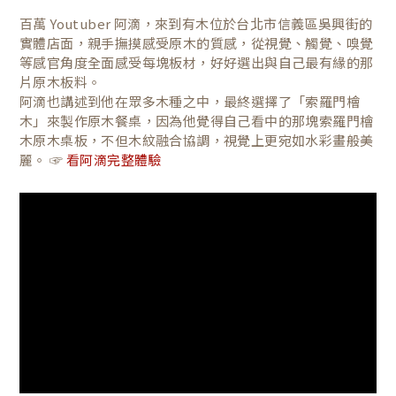
百萬 Youtuber 阿滴，來到有木位於台北市信義區吳興街的
實體店面，親手撫摸感受原木的質感，從視覺、觸覺、嗅覺
等感官角度全面感受每塊板材，好好選出與自己最有緣的那
片原木板料。
阿滴也講述到他在眾多木種之中，最終選擇了「索羅門檜
木」來製作原木餐桌，因為他覺得自己看中的那塊索羅門檜
木原木桌板，不但木紋融合協調，視覺上更宛如水彩畫般美
麗。 ☞
看阿滴完整體驗