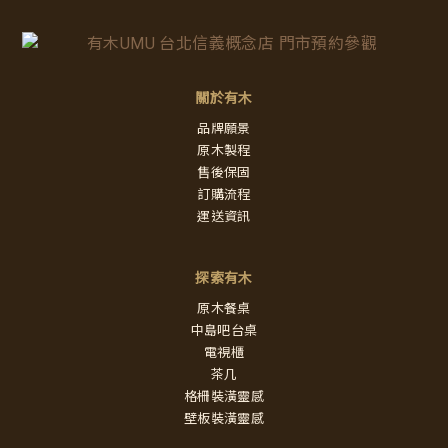
關於有木
品牌願景
原木製程
售後保固
訂購流程
運送資訊
探索有木
原木餐桌
中島吧台桌
電視櫃
茶几
格柵裝潢靈感
壁板裝潢靈感