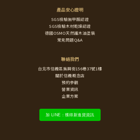
產品安心證明
SGS檢驗無甲醛認證
SGS檢驗木材乾燥認證
德國OSMO天然護木油塗裝
常見問題Q&A
聯絡我們
台北市信義區吳興街156巷37號1樓
關於信義概念店
預約參觀
營業資訊
企業方案
加 LINE：獲得新進貨資訊