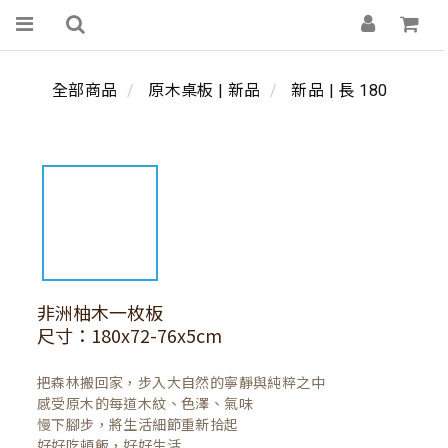
全部商品
原木桌板 | 新品
新品 | 長 180
非洲柚木一枚板
尺寸：180x72-76x5cm
把森林搬回家，步入大自然的寧靜與純粹之中

感受原木的每道木紋、色澤、氣味

慢下腳步，將生活細節重新拾起

好好吃頓飯，好好生活
