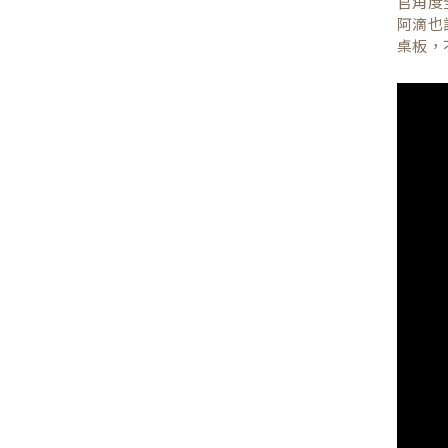
官角度
阿滴也
桌板，