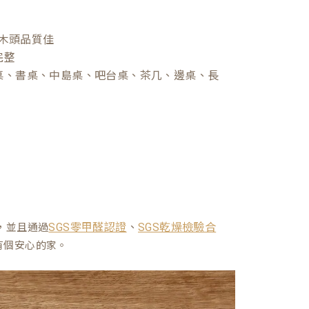
木頭品質佳
完整
桌、書桌、中島桌、吧台桌、茶几、邊桌、長
、
，並且通過
SGS零甲醛認證
SGS乾燥檢驗合
有個安心的家。