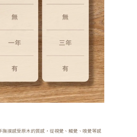
，親手撫摸感受原木的質感，從視覺、觸覺、嗅覺等感