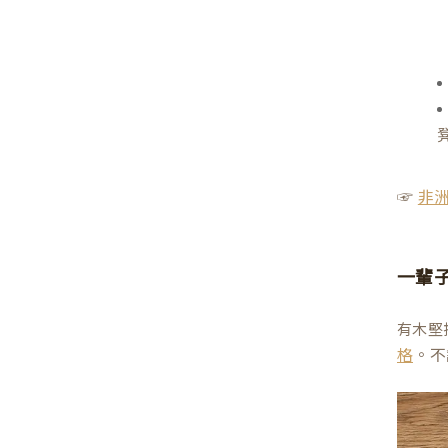
☞
非
一輩
有木堅
。不
格