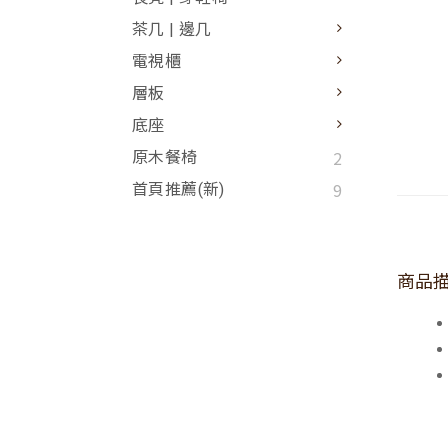
茶几 | 邊几
電視櫃
層板
底座
2
原木餐椅
9
首頁推薦(新)
商品