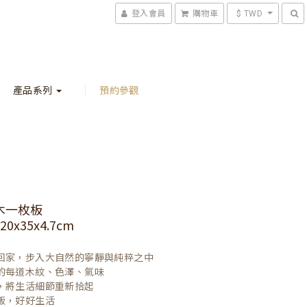
登入會員
購物車
$ TWD
產品系列
預約參觀
木一枚板
0x35x4.7cm
回家，步入大自然的寧靜與純粹之中

的每道木紋、色澤、氣味

，將生活細節重新拾起

飯，好好生活
