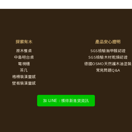
探索有木
產品安心證明
原木餐桌
SGS檢驗無甲醛認證
中島吧台桌
SGS檢驗木材乾燥認證
電視櫃
德國OSMO天然護木油塗裝
茶几
常見問題Q&A
格柵裝潢靈感
壁板裝潢靈感
加 LINE：獲得新進貨資訊