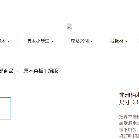
有木
有木小學堂
森活案例
找板材
部商品
原木桌板 | 絕版
非洲柚
尺寸：12
把森林搬
感受原木
慢下腳步
好好吃頓