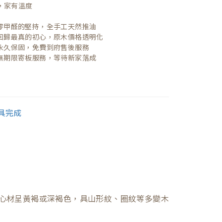
，家有溫度

| 零甲醛的堅持，全手工天然推油
| 回歸最真的初心，原木價格透明化
| 永久保固，免費到府售後服務
| 無期限寄板服務，等待新家落成
心材呈黃褐或深褐色，具山形紋、圈紋等多變木