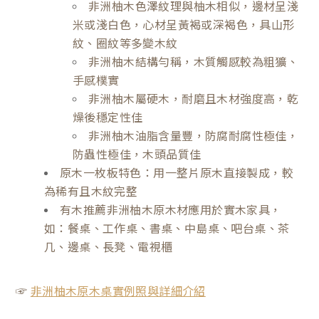
非洲柚木色澤紋理與柚木相似，邊材呈淺
米或淺白色，心材呈黃褐或深褐色，具山形
紋、圈紋等多變木紋
非洲柚木結構勻稱，木質觸感較為粗獷、
手感樸實
非洲柚木屬硬木，耐磨且木材強度高，乾
燥後穩定性佳
非洲柚木油脂含量豐，防腐耐腐性極佳，
防蟲性極佳，木頭品質佳
原木一枚板特色：用一整片原木直接製成，較
為稀有且木紋完整
有木推薦非洲柚木原木材應用於實木家具，
如：餐桌、工作桌、書桌、中島桌、吧台桌、茶
几、邊桌、長凳、電視櫃
☞
非洲柚木原木桌實例照與詳細介紹