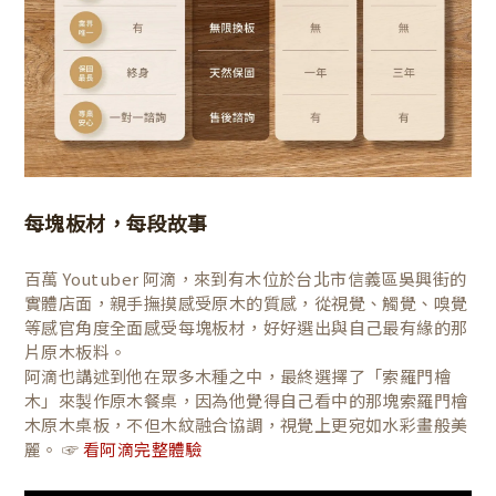
每塊板材，每段故事
百萬 Youtuber 阿滴，來到有木位於台北市信義區吳興街的
實體店面，親手撫摸感受原木的質感，從視覺、觸覺、嗅覺
等感官角度全面感受每塊板材，好好選出與自己最有緣的那
片原木板料。
阿滴也講述到他在眾多木種之中，最終選擇了「索羅門檜
木」來製作原木餐桌，因為他覺得自己看中的那塊索羅門檜
木原木桌板，不但木紋融合協調，視覺上更宛如水彩畫般美
麗。 ☞
看阿滴完整體驗