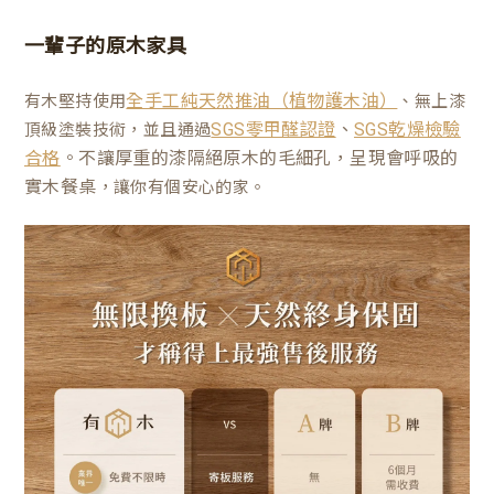
一輩子的原木家具
有木堅持使用
、無上漆
全手工純天然推油（植物護木油）
、
頂級塗裝技術，並且通過
SGS零甲醛認證
SGS乾燥檢驗
。不讓厚重的漆隔絕原木的毛細孔，呈現會呼吸的
合格
實木餐桌
，讓你有個安心的家。