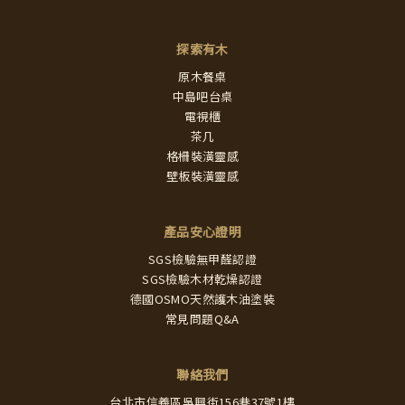
探索有木
原木餐桌
中島吧台桌
電視櫃
茶几
格柵裝潢靈感
壁板裝潢靈感
產品安心證明
SGS檢驗無甲醛認證
SGS檢驗木材乾燥認證
德國OSMO天然護木油塗裝
常見問題Q&A
聯絡我們
台北市信義區吳興街156巷37號1樓