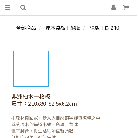
全部商品
原木桌板 | 絕版
絕版 | 長 210
非洲柚木一枚板
尺寸：210x80-82.5x6.2cm
把森林搬回家，步入大自然的寧靜與純粹之中

感受原木的每道木紋、色澤、氣味

慢下腳步，將生活細節重新拾起

好好吃頓飯，好好生活
