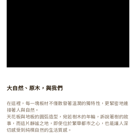
大自然、原木，與我們
在這裡，每一塊板材不僅散發著溫潤的獨特性，更緊密地連
接著人與自然。
天花板與地板的圓弧造型，宛若樹木的年輪，訴說著樹的故
事，而這片靜謐之地，即使位於繁華都市之心，也能讓人深
切感受到純樸自然的生活質感。