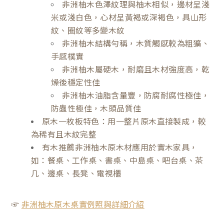
非洲柚木色澤紋理與柚木相似，邊材呈淺
米或淺白色，心材呈黃褐或深褐色，具山形
紋、圈紋等多變木紋
非洲柚木結構勻稱，木質觸感較為粗獷、
手感樸實
非洲柚木屬硬木，耐磨且木材強度高，乾
燥後穩定性佳
非洲柚木油脂含量豐，防腐耐腐性極佳，
防蟲性極佳，木頭品質佳
原木一枚板特色：用一整片原木直接製成，較
為稀有且木紋完整
有木推薦非洲柚木原木材應用於實木家具，
如：餐桌、工作桌、書桌、中島桌、吧台桌、茶
几、邊桌、長凳、電視櫃
☞
非洲柚木原木桌實例照與詳細介紹