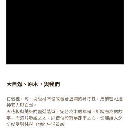
大自然、原木，與我們
在這裡，每一塊板材不僅散發著溫潤的獨特性，更緊密地連
接著人與自然。
天花板與地板的圓弧造型，宛若樹木的年輪，訴說著樹的故
事，而這片靜謐之地，即使位於繁華都市之心，也能讓人深
切感受到純樸自然的生活質感。