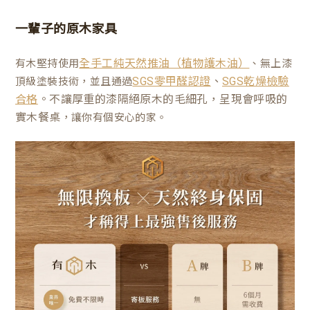
一輩子的原木家具
有木堅持使用
、無上漆
全手工純天然推油（植物護木油）
、
頂級塗裝技術，並且通過
SGS零甲醛認證
SGS乾燥檢驗
。不讓厚重的漆隔絕原木的毛細孔，呈現會呼吸的
合格
實木餐桌
，讓你有個安心的家。