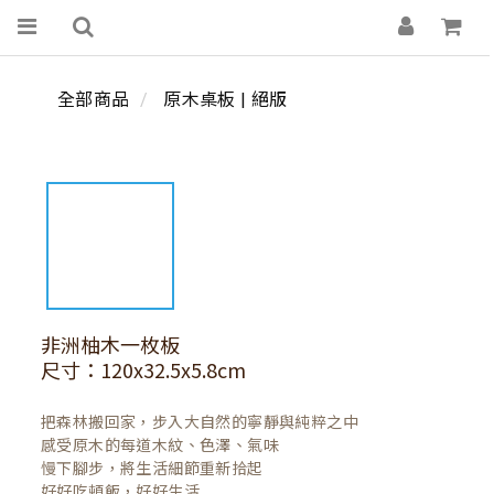
全部商品
原木桌板 | 絕版
非洲柚木一枚板
尺寸：120x32.5x5.8cm
把森林搬回家，步入大自然的寧靜與純粹之中

感受原木的每道木紋、色澤、氣味

慢下腳步，將生活細節重新拾起

好好吃頓飯，好好生活
