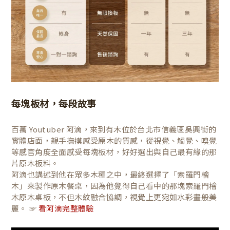
每塊板材，每段故事
百萬 Youtuber 阿滴，來到有木位於台北市信義區吳興街的
實體店面，親手撫摸感受原木的質感，從視覺、觸覺、嗅覺
等感官角度全面感受每塊板材，好好選出與自己最有緣的那
片原木板料。
阿滴也講述到他在眾多木種之中，最終選擇了「索羅門檜
木」來製作原木餐桌，因為他覺得自己看中的那塊索羅門檜
木原木桌板，不但木紋融合協調，視覺上更宛如水彩畫般美
麗。 ☞
看阿滴完整體驗