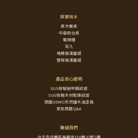
探索有木
原木餐桌
中島吧台桌
電視櫃
茶几
格柵裝潢靈感
壁板裝潢靈感
產品安心證明
SGS檢驗無甲醛認證
SGS檢驗木材乾燥認證
德國OSMO天然護木油塗裝
常見問題Q&A
聯絡我們
台北市信義區吳興街156巷37號1樓