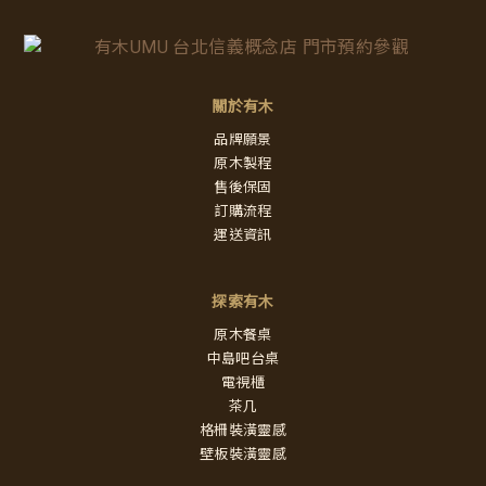
關於有木
品牌願景
原木製程
售後保固
訂購流程
運送資訊
探索有木
原木餐桌
中島吧台桌
電視櫃
茶几
格柵裝潢靈感
壁板裝潢靈感