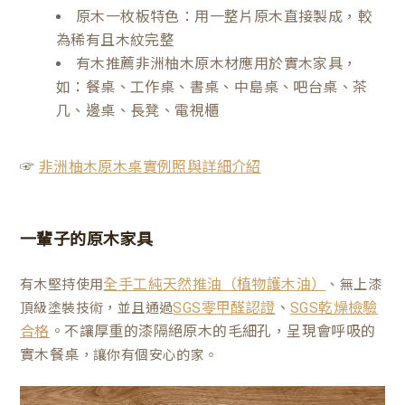
原木一枚板特色：用一整片原木直接製成，較
為稀有且木紋完整
有木推薦非洲柚木原木材應用於實木家具，
如：餐桌、工作桌、書桌、中島桌、吧台桌、茶
几、邊桌、長凳、電視櫃
☞
非洲柚木原木桌實例照與詳細介紹
一輩子的原木家具
有木堅持使用
、無上漆
全手工純天然推油（植物護木油）
、
頂級塗裝技術，並且通過
SGS零甲醛認證
SGS乾燥檢驗
。不讓厚重的漆隔絕原木的毛細孔，呈現會呼吸的
合格
實木餐桌
，讓你有個安心的家。