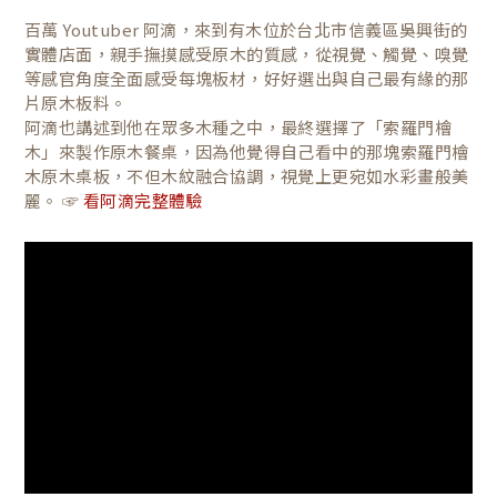
百萬 Youtuber 阿滴，來到有木位於台北市信義區吳興街的
實體店面，親手撫摸感受原木的質感，從視覺、觸覺、嗅覺
等感官角度全面感受每塊板材，好好選出與自己最有緣的那
片原木板料。
阿滴也講述到他在眾多木種之中，最終選擇了「索羅門檜
木」來製作原木餐桌，因為他覺得自己看中的那塊索羅門檜
木原木桌板，不但木紋融合協調，視覺上更宛如水彩畫般美
麗。 ☞
看阿滴完整體驗