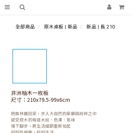
全部商品
原木桌板 | 新品
新品 | 長 210
非洲柚木一枚板
尺寸：210x79.5-99x6cm
把森林搬回家，步入大自然的寧靜與純粹之中

感受原木的每道木紋、色澤、氣味

慢下腳步，將生活細節重新拾起

好好吃頓飯，好好生活
