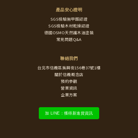
產品安心證明
SGS檢驗無甲醛認證
SGS檢驗木材乾燥認證
德國OSMO天然護木油塗裝
常見問題Q&A
聯絡我們
台北市信義區吳興街156巷37號1樓
關於信義概念店
預約參觀
營業資訊
企業方案
加 LINE：獲得新進貨資訊