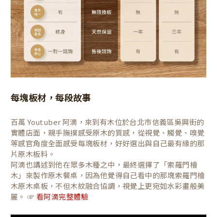
每塊板材，每段故事
百萬 Youtuber 阿滴，來到有木位於台北市信義區吳興街的
實體店面，親手撫摸感受原木的質感，從視覺、觸覺、嗅覺
等感官角度全面感受每塊板材，好好選出與自己最有緣的那
片原木板料。
阿滴也講述到他在眾多木種之中，最終選擇了「索羅門檜
木」來製作原木餐桌，因為他覺得自己看中的那塊索羅門檜
木原木桌板，不但木紋融合協調，視覺上更宛如水彩畫般美
麗。 ☞
看阿滴完整體驗