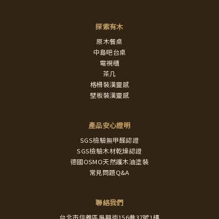
探索有木
原木餐桌
中島吧台桌
電視櫃
茶几
格柵裝潢靈感
壁板裝潢靈感
產品安心證明
SGS檢驗無甲醛認證
SGS檢驗木材乾燥認證
德國OSMO天然護木油塗裝
常見問題Q&A
聯絡我們
台北市信義區吳興街156巷37號1樓