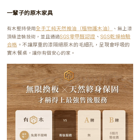
一輩子的原木家具
有木堅持使用
、無上漆
全手工純天然推油（植物護木油）
、
頂級塗裝技術，並且通過
SGS零甲醛認證
SGS乾燥檢驗
。不讓厚重的漆隔絕原木的毛細孔，呈現會呼吸的
合格
實木餐桌
，讓你有個安心的家。