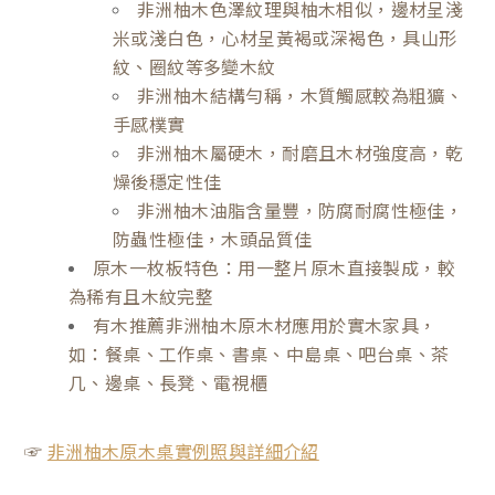
非洲柚木色澤紋理與柚木相似，邊材呈淺
米或淺白色，心材呈黃褐或深褐色，具山形
紋、圈紋等多變木紋
非洲柚木結構勻稱，木質觸感較為粗獷、
手感樸實
非洲柚木屬硬木，耐磨且木材強度高，乾
燥後穩定性佳
非洲柚木油脂含量豐，防腐耐腐性極佳，
防蟲性極佳，木頭品質佳
原木一枚板特色：用一整片原木直接製成，較
為稀有且木紋完整
有木推薦非洲柚木原木材應用於實木家具，
如：餐桌、工作桌、書桌、中島桌、吧台桌、茶
几、邊桌、長凳、電視櫃
☞
非洲柚木原木桌實例照與詳細介紹