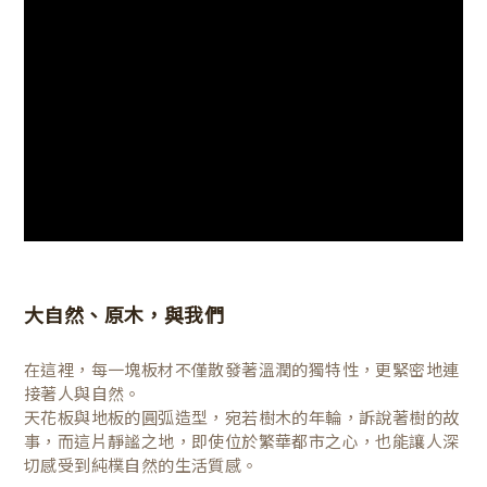
大自然、原木，與我們
在這裡，每一塊板材不僅散發著溫潤的獨特性，更緊密地連
接著人與自然。
天花板與地板的圓弧造型，宛若樹木的年輪，訴說著樹的故
事，而這片靜謐之地，即使位於繁華都市之心，也能讓人深
切感受到純樸自然的生活質感。