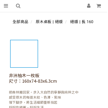
全部商品
原木桌板 | 絕版
絕版 | 長 160
非洲柚木一枚板
尺寸：160x74-83x6.3cm
把森林搬回家，步入大自然的寧靜與純粹之中

感受原木的每道木紋、色澤、氣味

慢下腳步，將生活細節重新拾起

好好吃頓飯，好好生活
