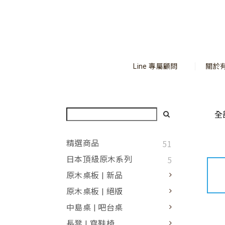
Line 專屬顧問
關於
全
51
精選商品
5
日本頂級原木系列
原木桌板 | 新品
原木桌板 | 絕版
中島桌 | 吧台桌
長凳 | 穿鞋椅