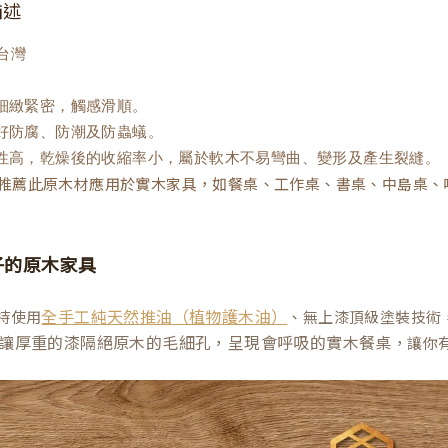
描述
台灣
質細緻緊密，觸感滑順。
良好防腐、防潮及防蟲蟻。
定性高，乾燥後的收縮率小，屬於軟木不易彎曲、變形及產生裂縫。
推薦此原木材應用於實木家具，如餐桌、工作桌、書桌、中島桌、
子的原木家具
持使用
、無上漆頂級塗裝技術
全手工純天然推油（植物護木油）
讓厚重的漆隔絕原木的毛細孔，呈現會呼吸的實木餐桌
，讓你