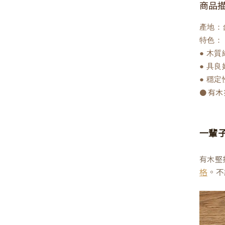
商品
產地：
特色：
● 木
● 具
● 穩
有木
●
一輩
有木堅
。不
格