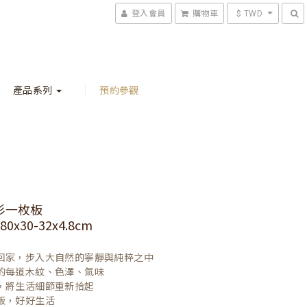
登入會員
購物車
$ TWD
產品系列
預約參觀
杉一枚板
0x30-32x4.8cm
回家，步入大自然的寧靜與純粹之中

的每道木紋、色澤、氣味

，將生活細節重新拾起

飯，好好生活
