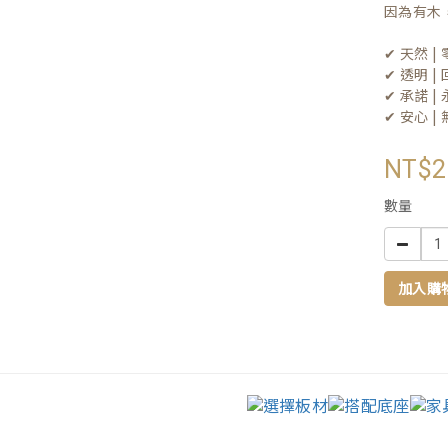
因為有木
✔ 天然 
✔ 透明 
✔ 承諾 
✔ 安心 
NT$2
數量
加入購