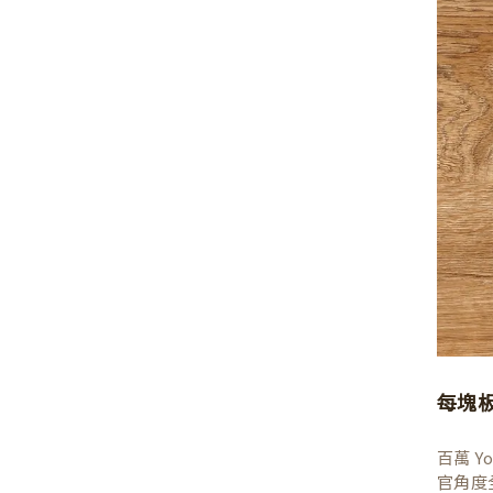
每塊
百萬 
官角度