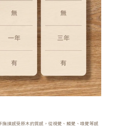
，親手撫摸感受原木的質感，從視覺、觸覺、嗅覺等感