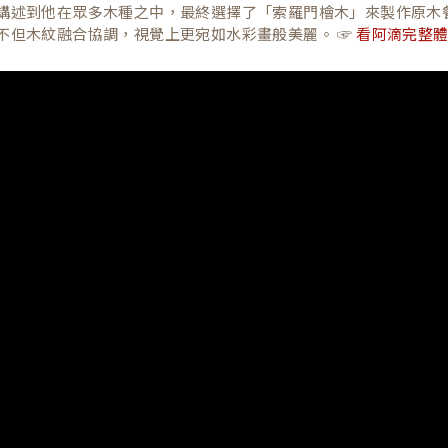
講述到他在眾多木種之中，最終選擇了「索羅門檜木」來製作原木
不但木紋融合協調，視覺上更宛如水彩畫般美麗。 ☞
看阿滴完整