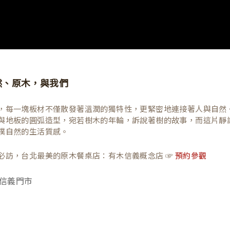
然、原木，與我們
，每一塊板材不僅散發著溫潤的獨特性，更緊密地連接著人與自然
與地板的圓弧造型，宛若樹木的年輪，訴說著樹的故事，而這片靜
樸自然的生活質感。
必訪，台北最美的原木餐桌店：有木信義概念店 ☞
預約參觀