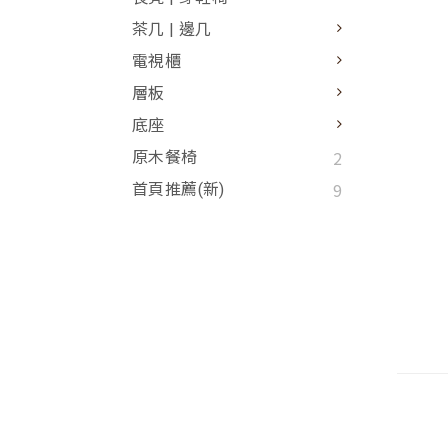
茶几 | 邊几
電視櫃
層板
底座
2
原木餐椅
9
首頁推薦(新)