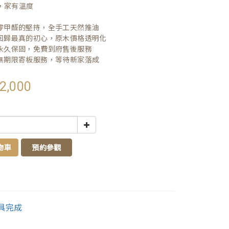
，家有溫度

| 零甲醛的堅持，全手工天然推油
| 回歸最真的初心，原木價格透明化
| 永久保固，免費到府售後服務
| 無期限寄板服務，等待新家落成
2,000
物車
預約參觀