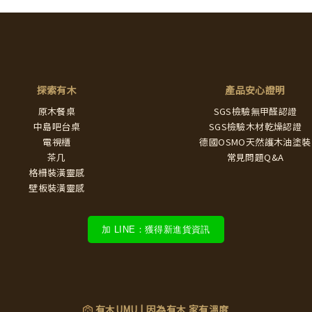
探索有木
產品安心證明
原木餐桌
SGS檢驗無甲醛認證
中島吧台桌
SGS檢驗木材乾燥認證
電視櫃
德國OSMO天然護木油塗裝
茶几
常見問題Q&A
格柵裝潢靈感
壁板裝潢靈感
加 LINE：獲得新進貨資訊
有木UMU | 因為有木 家有溫度