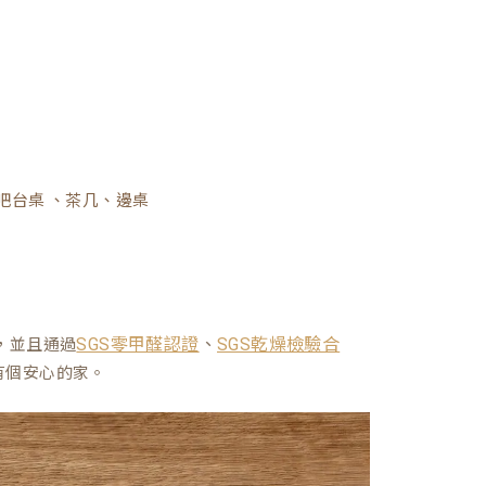
吧台桌 、茶几、邊桌
、
，並且通過
SGS零甲醛認證
SGS乾燥檢驗合
有個安心的家。