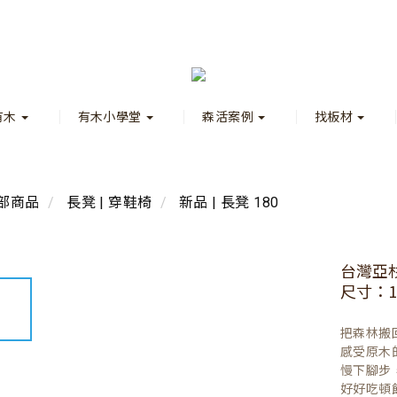
有木
有木小學堂
森活案例
找板材
部商品
長凳 | 穿鞋椅
新品 | 長凳 180
台灣亞
尺寸：18
把森林搬
感受原木
慢下腳步
好好吃頓