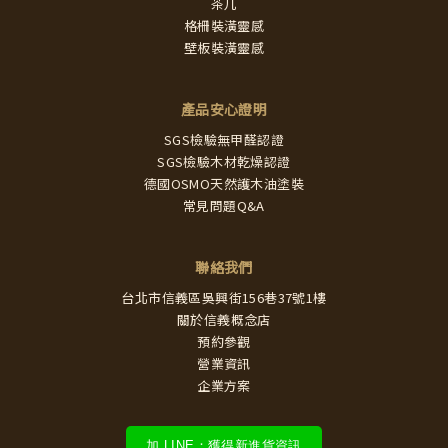
茶几
格柵裝潢靈感
壁板裝潢靈感
產品安心證明
SGS檢驗無甲醛認證
SGS檢驗木材乾燥認證
德國OSMO天然護木油塗裝
常見問題Q&A
聯絡我們
台北市信義區吳興街156巷37號1樓
關於信義概念店
預約參觀
營業資訊
企業方案
加 LINE：獲得新進貨資訊