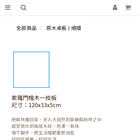
全部商品
原木桌板 | 絕版
索羅門檜木一枚板
尺寸：120x33x5cm
把森林搬回家，步入大自然的寧靜與純粹之中

感受原木的每道木紋、色澤、氣味

慢下腳步，將生活細節重新拾起

好好吃頓飯，好好生活
