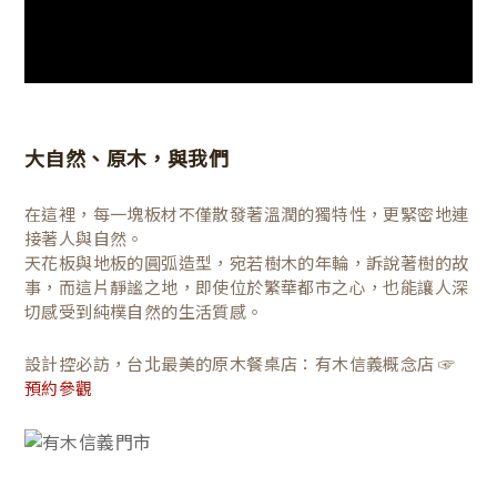
大自然、原木，與我們
在這裡，每一塊板材不僅散發著溫潤的獨特性，更緊密地連
接著人與自然。
天花板與地板的圓弧造型，宛若樹木的年輪，訴說著樹的故
事，而這片靜謐之地，即使位於繁華都市之心，也能讓人深
切感受到純樸自然的生活質感。
設計控必訪，台北最美的原木餐桌店：有木信義概念店 ☞
預約參觀