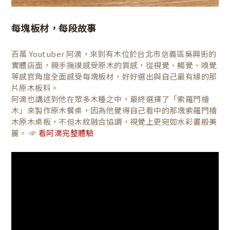
每塊板材，每段故事
百萬 Youtuber 阿滴，來到有木位於台北市信義區吳興街的
實體店面，親手撫摸感受原木的質感，從視覺、觸覺、嗅覺
等感官角度全面感受每塊板材，好好選出與自己最有緣的那
片原木板料。
阿滴也講述到他在眾多木種之中，最終選擇了「索羅門檜
木」來製作原木餐桌，因為他覺得自己看中的那塊索羅門檜
木原木桌板，不但木紋融合協調，視覺上更宛如水彩畫般美
麗。 ☞
看阿滴完整體驗