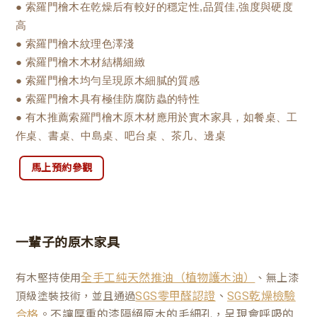
● 索羅門檜木在乾燥后有較好的穩定性,品質佳,強度與硬度
高
● 索羅門檜木紋理色澤淺
● 索羅門檜木木材結構細緻
● 索羅門檜木均勻呈現原木細膩的質感
● 索羅門檜木具有極佳防腐防蟲的特性
● 有木推薦索羅門檜木原木材應用於實木家具，如餐桌、工
作桌、書桌、中島桌、吧台桌 、茶几、邊桌
馬上預約參觀
一輩子的原木家具
有木堅持使用
、無上漆
全手工純天然推油（植物護木油）
、
頂級塗裝技術，並且通過
SGS零甲醛認證
SGS乾燥檢驗
。不讓厚重的漆隔絕原木的毛細孔，呈現會呼吸的
合格