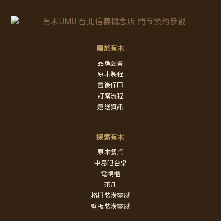
關於有木
品牌願景
原木製程
售後保固
訂購流程
運送資訊
探索有木
原木餐桌
中島吧台桌
電視櫃
茶几
格柵裝潢靈感
壁板裝潢靈感