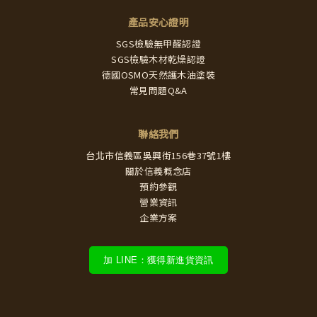
產品安心證明
SGS檢驗無甲醛認證
SGS檢驗木材乾燥認證
德國OSMO天然護木油塗裝
常見問題Q&A
聯絡我們
台北市信義區吳興街156巷37號1樓
關於信義概念店
預約參觀
營業資訊
企業方案
加 LINE：獲得新進貨資訊