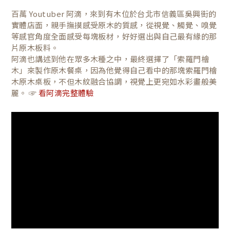
百萬 Youtuber 阿滴，來到有木位於台北市信義區吳興街的
實體店面，親手撫摸感受原木的質感，從視覺、觸覺、嗅覺
等感官角度全面感受每塊板材，好好選出與自己最有緣的那
片原木板料。
阿滴也講述到他在眾多木種之中，最終選擇了「索羅門檜
木」來製作原木餐桌，因為他覺得自己看中的那塊索羅門檜
木原木桌板，不但木紋融合協調，視覺上更宛如水彩畫般美
麗。 ☞
看阿滴完整體驗