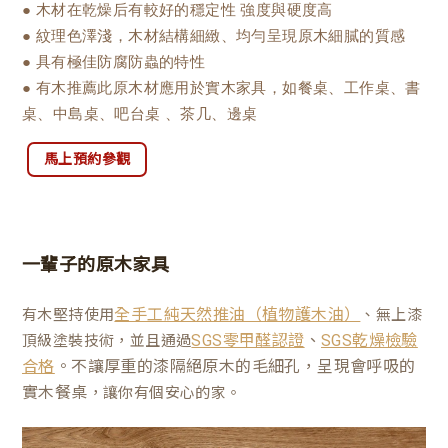
● 木材在乾燥后有較好的穩定性 強度與硬度高
● 紋理色澤淺，木材結構細緻、均勻呈現原木細膩的質感
● 具有極佳防腐防蟲的特性
● 有木推薦此原木材應用於實木家具，如餐桌、工作桌、書
桌、中島桌、吧台桌 、茶几、邊桌
馬上預約參觀
一輩子的原木家具
有木堅持使用
、無上漆
全手工純天然推油（植物護木油）
、
頂級塗裝技術，並且通過
SGS零甲醛認證
SGS乾燥檢驗
。不讓厚重的漆隔絕原木的毛細孔，呈現會呼吸的
合格
實木餐桌
，讓你有個安心的家。