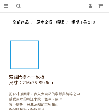
全部商品
原木桌板 | 絕版
絕版 | 長 210
索羅門檜木一枚板
尺寸：216x76-85x6cm
把森林搬回家，步入大自然的寧靜與純粹之中

感受原木的每道木紋、色澤、氣味

慢下腳步，將生活細節重新拾起

好好吃頓飯，好好生活
