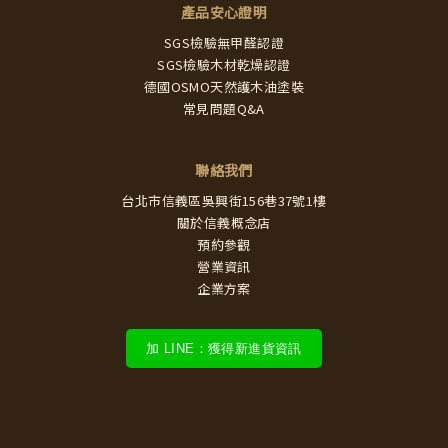
產品安心證明
SGS檢驗無甲醛認證
SGS檢驗木材乾燥認證
德國OSMO天然護木油塗裝
常見問題Q&A
聯絡我們
台北市信義區吳興街156巷37號1樓
關於信義概念店
預約參觀
營業資訊
企業方案
加 LINE：獲得新進貨資訊