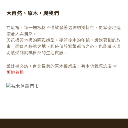
大自然、原木，與我們
在這裡，每一塊板材不僅散發著溫潤的獨特性，更緊密地連
接著人與自然。
天花板與地板的圓弧造型，宛若樹木的年輪，訴說著樹的故
事，而這片靜謐之地，即使位於繁華都市之心，也能讓人深
切感受到純樸自然的生活質感。
設計控必訪，台北最美的原木餐桌店：有木信義概念店 ☞
預約參觀