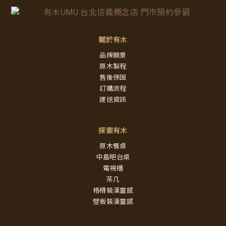
關於有木
品牌願景
原木製程
售後保固
訂購流程
運送資訊
探索有木
原木餐桌
中島吧台桌
電視櫃
茶几
格柵裝潢靈感
壁板裝潢靈感