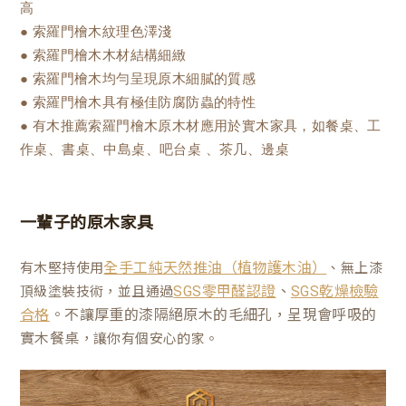
高
● 索羅門檜木紋理色澤淺
● 索羅門檜木木材結構細緻
● 索羅門檜木均勻呈現原木細膩的質感
● 索羅門檜木具有極佳防腐防蟲的特性
● 有木推薦索羅門檜木原木材應用於實木家具，如餐桌、工
作桌、書桌、中島桌、吧台桌 、茶几、邊桌
一輩子的原木家具
有木堅持使用
、無上漆
全手工純天然推油（植物護木油）
、
頂級塗裝技術，並且通過
SGS零甲醛認證
SGS乾燥檢驗
。不讓厚重的漆隔絕原木的毛細孔，呈現會呼吸的
合格
實木餐桌
，讓你有個安心的家。