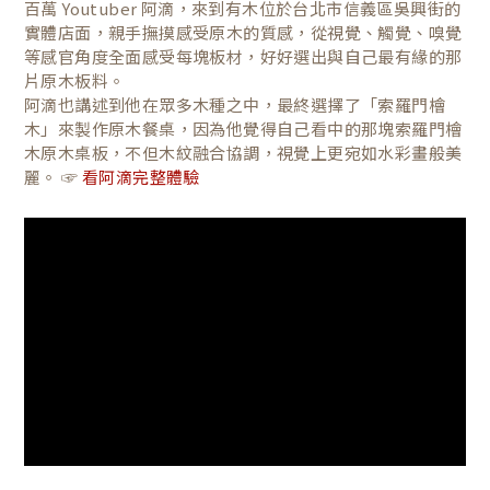
百萬 Youtuber 阿滴，來到有木位於台北市信義區吳興街的
實體店面，親手撫摸感受原木的質感，從視覺、觸覺、嗅覺
等感官角度全面感受每塊板材，好好選出與自己最有緣的那
片原木板料。
阿滴也講述到他在眾多木種之中，最終選擇了「索羅門檜
木」來製作原木餐桌，因為他覺得自己看中的那塊索羅門檜
木原木桌板，不但木紋融合協調，視覺上更宛如水彩畫般美
麗。 ☞
看阿滴完整體驗