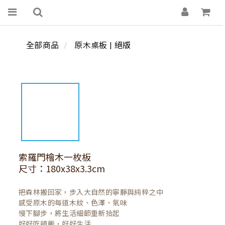
全部商品
原木桌板 | 絕版
索羅門檜木一枚板
尺寸：180x38x3.3cm
把森林搬回家，步入大自然的寧靜與純粹之中

感受原木的每道木紋、色澤、氣味

慢下腳步，將生活細節重新拾起

好好吃頓飯，好好生活
