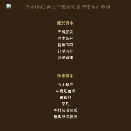
關於有木
品牌願景
原木製程
售後保固
訂購流程
運送資訊
探索有木
原木餐桌
中島吧台桌
電視櫃
茶几
格柵裝潢靈感
壁板裝潢靈感