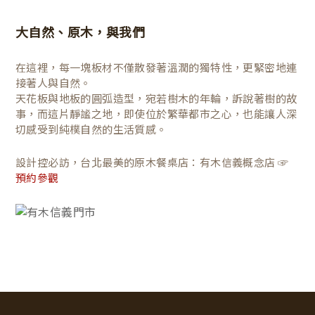
大自然、原木，與我們
在這裡，每一塊板材不僅散發著溫潤的獨特性，更緊密地連
接著人與自然。
天花板與地板的圓弧造型，宛若樹木的年輪，訴說著樹的故
事，而這片靜謐之地，即使位於繁華都市之心，也能讓人深
切感受到純樸自然的生活質感。
設計控必訪，台北最美的原木餐桌店：有木信義概念店 ☞
預約參觀