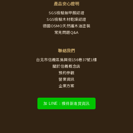
產品安心證明
SGS檢驗無甲醛認證
SGS檢驗木材乾燥認證
德國OSMO天然護木油塗裝
常見問題Q&A
聯絡我們
台北市信義區吳興街156巷37號1樓
關於信義概念店
預約參觀
營業資訊
企業方案
加 LINE：獲得新進貨資訊