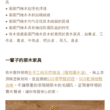
高
● 索羅門檜木紋理色澤淺
● 索羅門檜木木材結構細緻
● 索羅門檜木均勻呈現原木細膩的質感
● 索羅門檜木具有極佳防腐防蟲的特性
● 有木推薦索羅門檜木原木材應用於實木家具，如餐桌、工
作桌、書桌、中島桌、吧台桌 、茶几、邊桌
一輩子的原木家具
有木堅持使用
、無上漆
全手工純天然推油（植物護木油）
、
頂級塗裝技術，並且通過
SGS零甲醛認證
SGS乾燥檢驗
。不讓厚重的漆隔絕原木的毛細孔，呈現會呼吸的
合格
實木餐桌
，讓你有個安心的家。