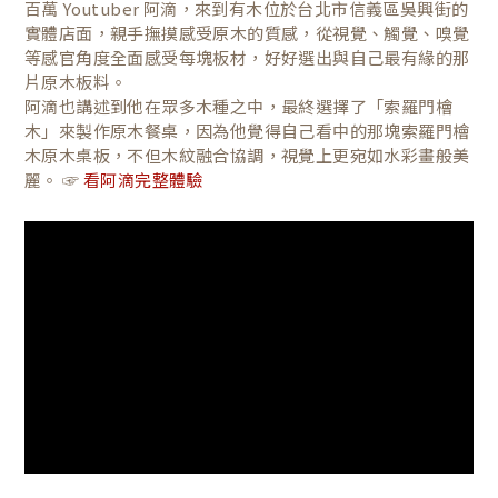
百萬 Youtuber 阿滴，來到有木位於台北市信義區吳興街的
實體店面，親手撫摸感受原木的質感，從視覺、觸覺、嗅覺
等感官角度全面感受每塊板材，好好選出與自己最有緣的那
片原木板料。
阿滴也講述到他在眾多木種之中，最終選擇了「索羅門檜
木」來製作原木餐桌，因為他覺得自己看中的那塊索羅門檜
木原木桌板，不但木紋融合協調，視覺上更宛如水彩畫般美
麗。 ☞
看阿滴完整體驗