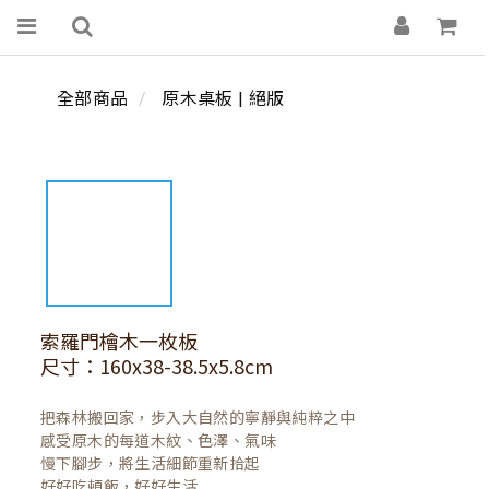
全部商品
原木桌板 | 絕版
索羅門檜木一枚板
尺寸：160x38-38.5x5.8cm
把森林搬回家，步入大自然的寧靜與純粹之中

感受原木的每道木紋、色澤、氣味

慢下腳步，將生活細節重新拾起

好好吃頓飯，好好生活
