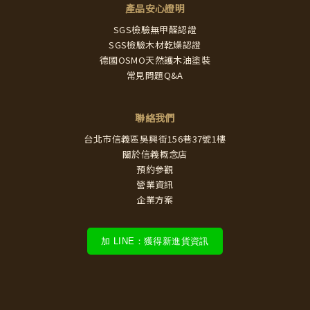
產品安心證明
SGS檢驗無甲醛認證
SGS檢驗木材乾燥認證
德國OSMO天然護木油塗裝
常見問題Q&A
聯絡我們
台北市信義區吳興街156巷37號1樓
關於信義概念店
預約參觀
營業資訊
企業方案
加 LINE：獲得新進貨資訊