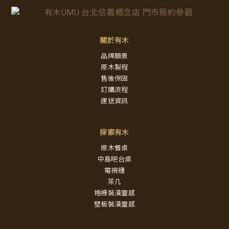
關於有木
品牌願景
原木製程
售後保固
訂購流程
運送資訊
探索有木
原木餐桌
中島吧台桌
電視櫃
茶几
格柵裝潢靈感
壁板裝潢靈感