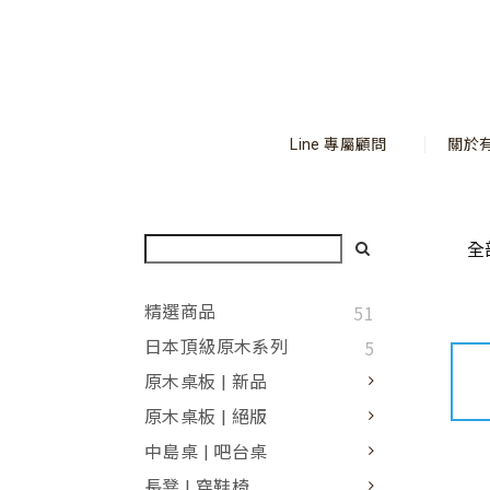
Line 專屬顧問
關於
全
51
精選商品
5
日本頂級原木系列
原木桌板 | 新品
原木桌板 | 絕版
中島桌 | 吧台桌
長凳 | 穿鞋椅