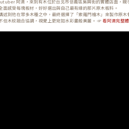
Youtuber 阿滴，來到有木位於台北市信義區吳興街的實體店面
全面感受每塊板材，好好選出與自己最有緣的那片原木板料。
講述到他在眾多木種之中，最終選擇了「索羅門檜木」來製作原木
不但木紋融合協調，視覺上更宛如水彩畫般美麗。 ☞
看阿滴完整