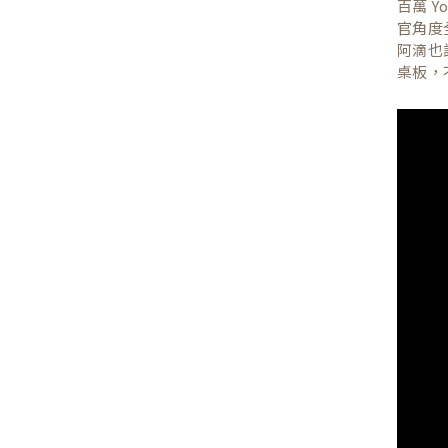
百萬 
官角度
阿滴也
桌板，