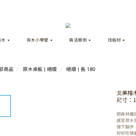
有木
有木小學堂
森活案例
找板材
部商品
原木桌板 | 絕版
絕版 | 長 180
北美檜
尺寸：18
把森林搬
感受原木
慢下腳步
好好吃頓