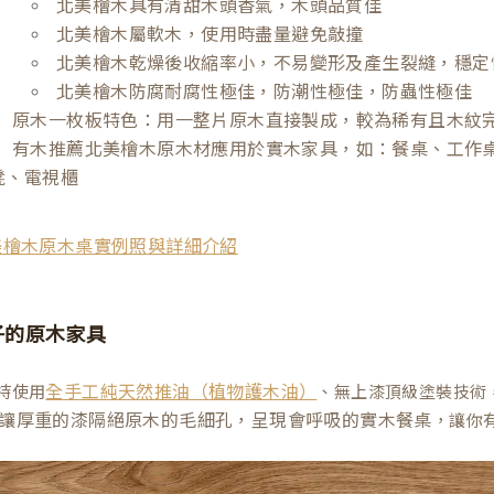
北美檜木具有清甜木頭香氣，木頭品質佳
北美檜木屬軟木，使用時盡量避免敲撞
北美檜木乾燥後收縮率小，不易變形及產生裂縫，穩定
北美檜木防腐耐腐性極佳，防潮性極佳，防蟲性極佳
原木一枚板特色：用一整片原木直接製成，較為稀有且木紋
有木推薦北美檜木原木材應用於實木家具，如：餐桌、工作
凳、電視櫃
美檜木原木桌實例照與詳細介紹
子的原木家具
持使用
、無上漆頂級塗裝技術
全手工純天然推油（植物護木油）
讓厚重的漆隔絕原木的毛細孔，呈現會呼吸的實木餐桌
，讓你