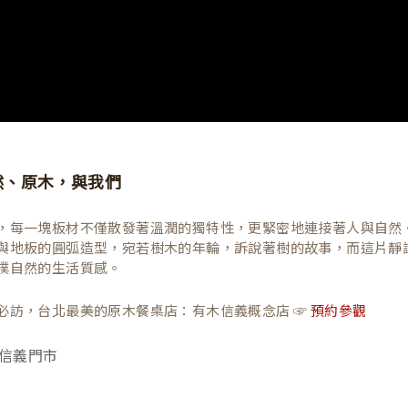
然、原木，與我們
，每一塊板材不僅散發著溫潤的獨特性，更緊密地連接著人與自然
與地板的圓弧造型，宛若樹木的年輪，訴說著樹的故事，而這片靜
樸自然的生活質感。
必訪，台北最美的原木餐桌店：有木信義概念店 ☞
預約參觀