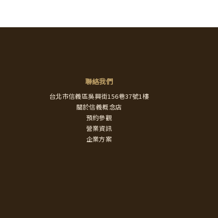
聯絡我們
台北市信義區吳興街156巷37號1樓
關於信義概念店
預約參觀
營業資訊
企業方案