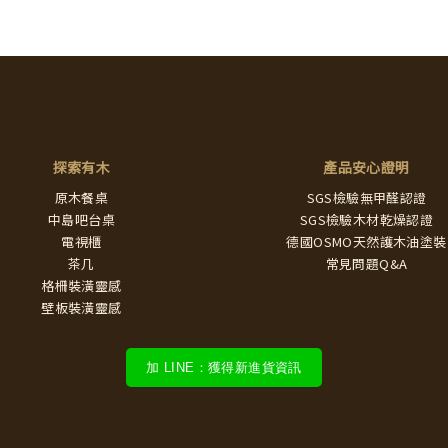
探索有木
產品安心證明
原木餐桌
SGS檢驗無甲醛認證
中島吧台桌
SGS檢驗木材乾燥認證
電視櫃
德國OSMO天然護木油塗裝
茶几
常見問題Q&A
格柵裝潢靈感
壁板裝潢靈感
加 LINE：獲得新進貨資訊