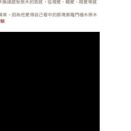
，親手撫摸感受原木的質感，從視覺、觸覺、嗅覺等感
餐桌，因為他覺得自己看中的那塊索羅門檜木原木
體驗