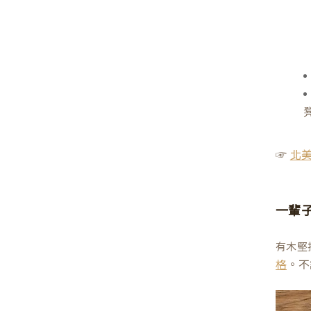
☞
北
一輩
有木堅
。不
格