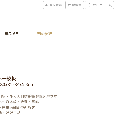
登入會員
購物車
$ TWD
產品系列
預約參觀
木一枚板
0x82-84x5.3cm
回家，步入大自然的寧靜與純粹之中

的每道木紋、色澤、氣味

，將生活細節重新拾起

飯，好好生活
