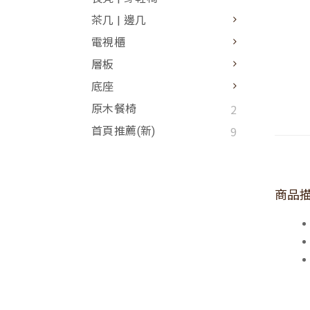
茶几 | 邊几
電視櫃
層板
底座
2
原木餐椅
9
首頁推薦(新)
商品