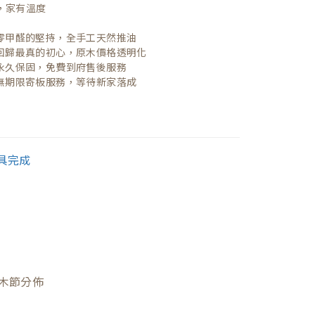
，家有溫度

| 零甲醛的堅持，全手工天然推油
| 回歸最真的初心，原木價格透明化
| 永久保固，免費到府售後服務
| 無期限寄板服務，等待新家落成
木節分佈