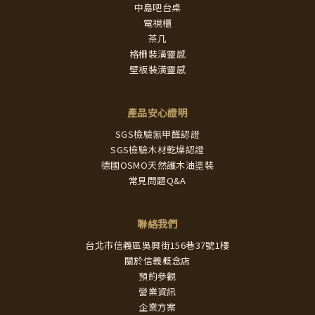
中島吧台桌
電視櫃
茶几
格柵裝潢靈感
壁板裝潢靈感
產品安心證明
SGS檢驗無甲醛認證
SGS檢驗木材乾燥認證
德國OSMO天然護木油塗裝
常見問題Q&A
聯絡我們
台北市信義區吳興街156巷37號1樓
關於信義概念店
預約參觀
營業資訊
企業方案