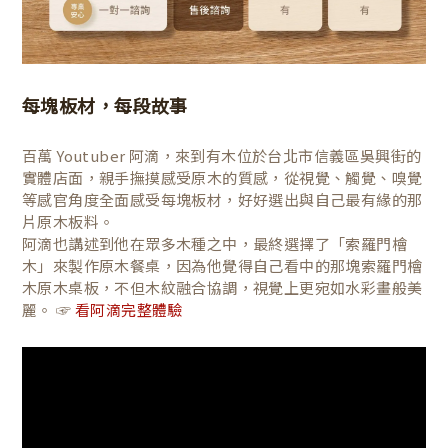
每塊板材，每段故事
百萬 Youtuber 阿滴，來到有木位於台北市信義區吳興街的
實體店面，親手撫摸感受原木的質感，從視覺、觸覺、嗅覺
等感官角度全面感受每塊板材，好好選出與自己最有緣的那
片原木板料。
阿滴也講述到他在眾多木種之中，最終選擇了「索羅門檜
木」來製作原木餐桌，因為他覺得自己看中的那塊索羅門檜
木原木桌板，不但木紋融合協調，視覺上更宛如水彩畫般美
麗。 ☞
看阿滴完整體驗