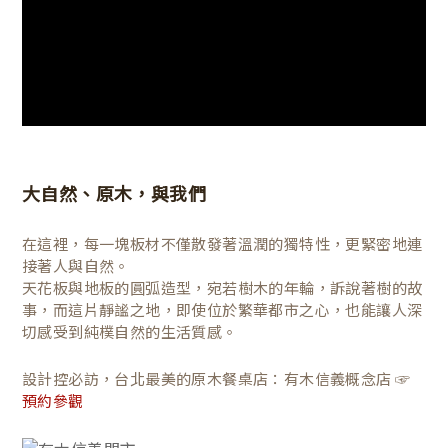
大自然、原木，與我們
在這裡，每一塊板材不僅散發著溫潤的獨特性，更緊密地連
接著人與自然。
天花板與地板的圓弧造型，宛若樹木的年輪，訴說著樹的故
事，而這片靜謐之地，即使位於繁華都市之心，也能讓人深
切感受到純樸自然的生活質感。
設計控必訪，台北最美的原木餐桌店：有木信義概念店 ☞
預約參觀