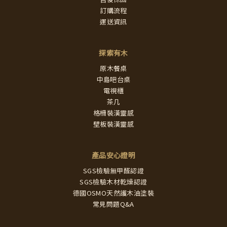
訂購流程
運送資訊
探索有木
原木餐桌
中島吧台桌
電視櫃
茶几
格柵裝潢靈感
壁板裝潢靈感
產品安心證明
SGS檢驗無甲醛認證
SGS檢驗木材乾燥認證
德國OSMO天然護木油塗裝
常見問題Q&A