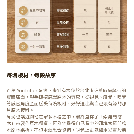
每塊板材，每段故事
百萬 Youtuber 阿滴，來到有木位於台北市信義區吳興街的
實體店面，親手撫摸感受原木的質感，從視覺、觸覺、嗅覺
等感官角度全面感受每塊板材，好好選出與自己最有緣的那
片原木板料。
阿滴也講述到他在眾多木種之中，最終選擇了「索羅門檜
木」來製作原木餐桌，因為他覺得自己看中的那塊索羅門檜
木原木桌板，不但木紋融合協調，視覺上更宛如水彩畫般美