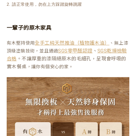
2. 請正常使用，勿在上方踩踏旋轉跳躍
一輩子的原木家具
有木堅持使用
、無上漆
全手工純天然推油（植物護木油）
、
頂級塗裝技術，並且通過
SGS零甲醛認證
SGS乾燥檢驗
。不讓厚重的漆隔絕原木的毛細孔，呈現會呼吸的
合格
實木餐桌
，讓你有個安心的家。